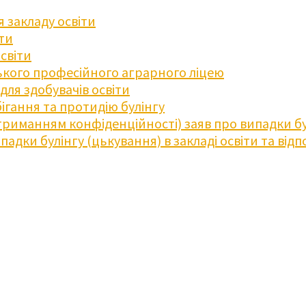
 закладу освіти
іти
освіти
кого професійного аграрного ліцею
ля здобувачів освіти
ігання та протидію булінгу
триманням конфіденційності) заяв про випадки бу
дки булінгу (цькування) в закладі освіти та відпо