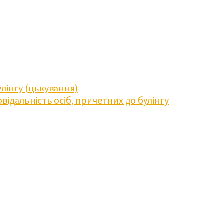
лінгу (цькування)
відальність осіб, причетних до булінгу