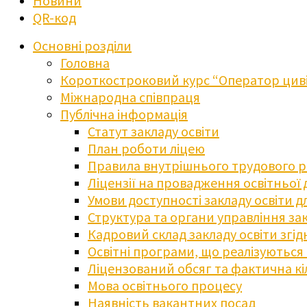
Новини
QR-код
Основні розділи
Головна
Короткостроковий курс “Оператор циві
Міжнародна співпраця
Публічна інформація
Статут закладу освіти
План роботи ліцею
Правила внутрішнього трудового 
Ліцензії на провадження освітньої 
Умови доступності закладу освіти 
Структура та органи управління зак
Кадровий склад закладу освіти згі
Освітні програми, що реалізуються в
Ліцензований обсяг та фактична кіл
Мова освітнього процесу
Наявність вакантних посад