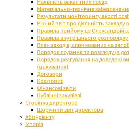
Наявність вакантних посад
Матеріально-технічне забезпечення
Результати моніторингу якості осв
Річний звіт про діяльність закладу 
Правила прийому до Олександрійсь
Правила внутрішнього розпорядку д
План заходів, спрямованих на запоб
Порядок подання та розгляду (з до
Порядок реагування на доведені випа
(цькування)
Договори
Кошторис
Фінансові звіти
Публічні закупівлі
Сторінка директора
Щорічний звіт директора
Абітурієнту
Історія