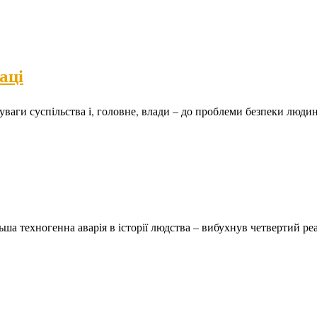
аці
уваги суспільства і, головне, влади – до проблеми безпеки люди
льша техногенна аварія в історії людства – вибухнув четвертий р