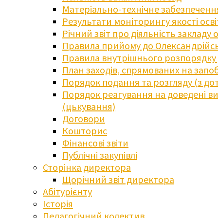
Матеріально-технічне забезпечення
Результати моніторингу якості осв
Річний звіт про діяльність закладу 
Правила прийому до Олександрійсь
Правила внутрішнього розпорядку д
План заходів, спрямованих на запоб
Порядок подання та розгляду (з до
Порядок реагування на доведені випа
(цькування)
Договори
Кошторис
Фінансові звіти
Публічні закупівлі
Сторінка директора
Щорічний звіт директора
Абітурієнту
Історія
Педагогічний колектив