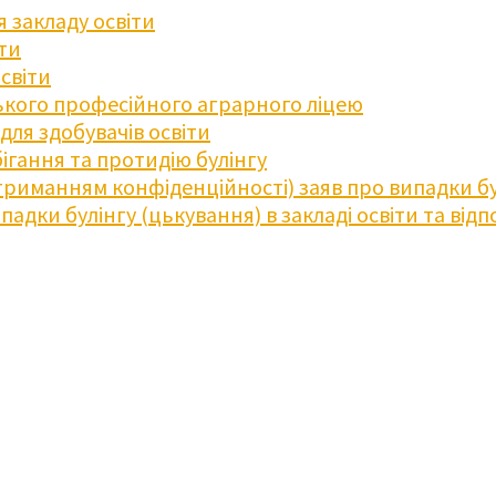
 закладу освіти
іти
освіти
кого професійного аграрного ліцею
ля здобувачів освіти
ігання та протидію булінгу
триманням конфіденційності) заяв про випадки бу
дки булінгу (цькування) в закладі освіти та відпо