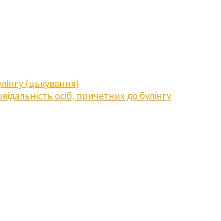
лінгу (цькування)
відальність осіб, причетних до булінгу