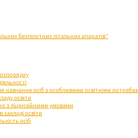
льних безпілотних літальних апаратів”
розпорядку
діяльності
для навчання осіб з особливими освітніми потреба
ладу освіти
дно з ліцензійними умовами
 закладі освіти
ькість осіб