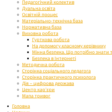
Педагогічний колектив
Дуальна освіта
Освітній процес
Матеріально-технічна база
Нормативна база
Виховна робота
Гурткова робота
На допомогу класному керівнику
Мінна безпека. Що потрібно знати 
Безпека в Інтернеті
Методична робота
Сторінка соціального педагога
Сторінка практичного психолога
Дія – цифрова держава
Центр кар’єри
Мапа тривог
Головна