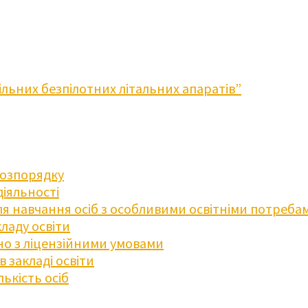
льних безпілотних літальних апаратів”
розпорядку
діяльності
для навчання осіб з особливими освітніми потреба
ладу освіти
дно з ліцензійними умовами
 закладі освіти
ькість осіб