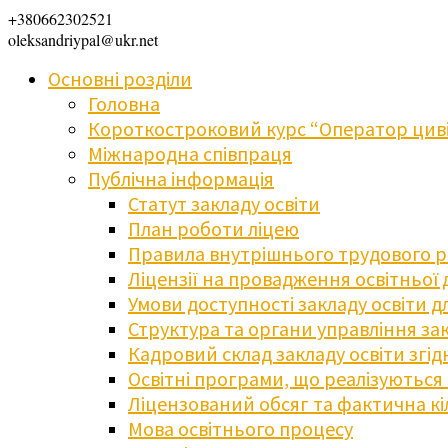
+380662302521
oleksandriypal@ukr.net
Основні розділи
Головна
Короткостроковий курс “Оператор циві
Міжнародна співпраця
Публічна інформація
Статут закладу освіти
План роботи ліцею
Правила внутрішнього трудового 
Ліцензії на провадження освітньої 
Умови доступності закладу освіти 
Структура та органи управління зак
Кадровий склад закладу освіти згі
Освітні програми, що реалізуються в
Ліцензований обсяг та фактична кіл
Мова освітнього процесу