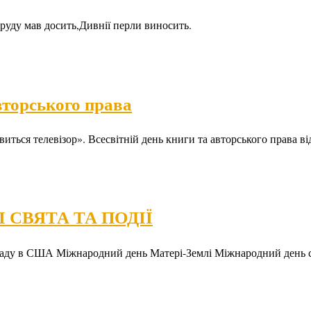
й, хоч і труду мав досить,Дивнії перли виносить. Іван
авторського права
иться телевізор». Всесвітній день книги та авторського права ві
 СВЯТА ТА ПОДІЇ
ладу в США Міжнародний день Матері-Землі Міжнародний день с