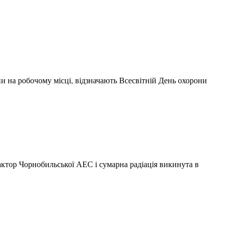
ни на робочому місці, відзначають Всесвітній День охорони
еактор Чорнобильської АЕС і сумарна радіація викинута в