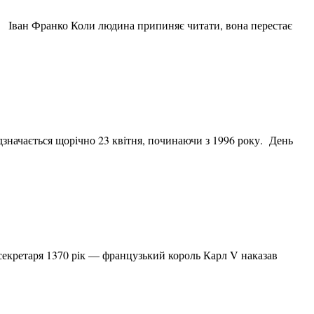
 Франко Коли людина припиняє читати, вона перестає
дзначається щорічно 23 квітня, починаючи з 1996 року. День
екретаря 1370 рік — французький король Карл V наказав