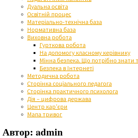
Дуальна освіта
Освітній процес
Матеріально-технічна база
Нормативна база
Виховна робота
Гурткова робота
На допомогу класному керівнику
Мінна безпека. Що потрібно знати 
Безпека в Інтернеті
Методична робота
Сторінка соціального педагога
Сторінка практичного психолога
Дія – цифрова держава
Центр кар’єри
Мапа тривог
Автор:
admin