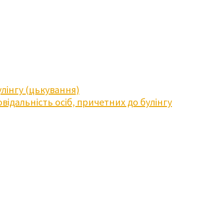
лінгу (цькування)
відальність осіб, причетних до булінгу