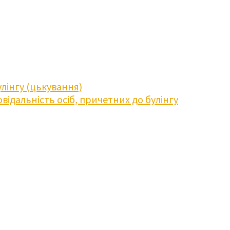
лінгу (цькування)
відальність осіб, причетних до булінгу