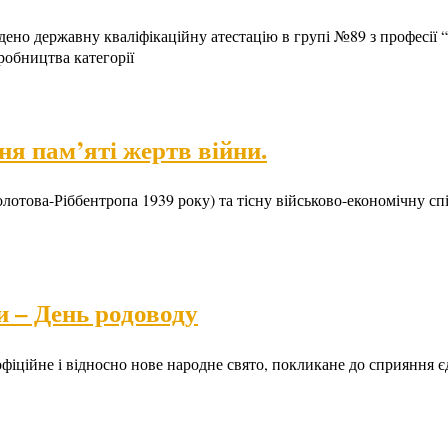
ведено державну кваліфікаційну атестацію в групі №89 з професії
робництва категорії
ня пам’яті жертв війни.
лотова-Ріббентропа 1939 року) та тісну військово-економічну с
и – День родоводу
ційне і відносно нове народне свято, покликане до сприяння єд