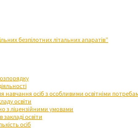
льних безпілотних літальних апаратів”
розпорядку
діяльності
для навчання осіб з особливими освітніми потреба
ладу освіти
дно з ліцензійними умовами
 закладі освіти
ькість осіб