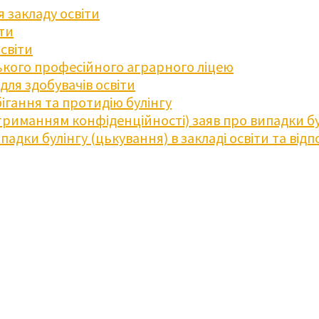
 закладу освіти
іти
освіти
кого професійного аграрного ліцею
ля здобувачів освіти
ігання та протидію булінгу
триманням конфіденційності) заяв про випадки бу
дки булінгу (цькування) в закладі освіти та відпо