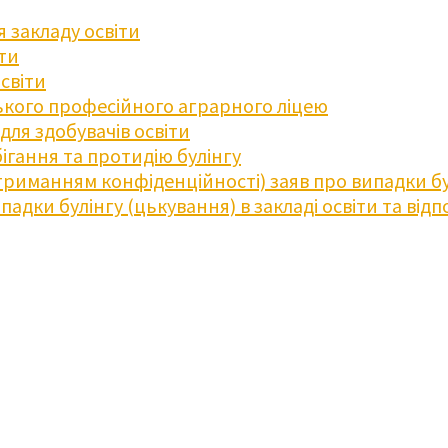
 закладу освіти
іти
освіти
кого професійного аграрного ліцею
ля здобувачів освіти
ігання та протидію булінгу
триманням конфіденційності) заяв про випадки бу
дки булінгу (цькування) в закладі освіти та відпо