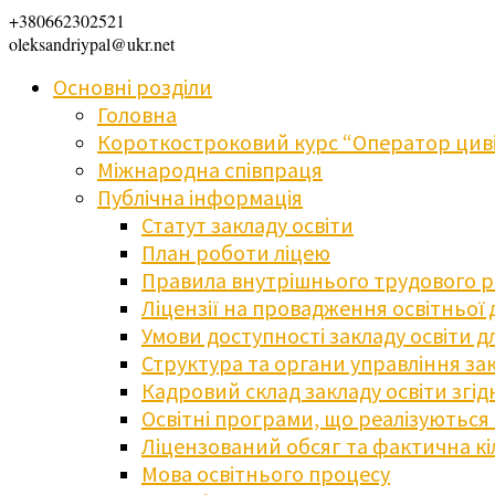
+380662302521
oleksandriypal@ukr.net
Основні розділи
Головна
Короткостроковий курс “Оператор циві
Міжнародна співпраця
Публічна інформація
Статут закладу освіти
План роботи ліцею
Правила внутрішнього трудового 
Ліцензії на провадження освітньої 
Умови доступності закладу освіти 
Структура та органи управління зак
Кадровий склад закладу освіти згі
Освітні програми, що реалізуються в
Ліцензований обсяг та фактична кіл
Мова освітнього процесу