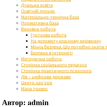
Дуальна освіта
Освітній процес
Матеріально-технічна база
Нормативна база
Виховна робота
Гурткова робота
На допомогу класному керівнику
Мінна безпека. Що потрібно знати 
Безпека в Інтернеті
Методична робота
Сторінка соціального педагога
Сторінка практичного психолога
Дія – цифрова держава
Центр кар’єри
Мапа тривог
Автор:
admin