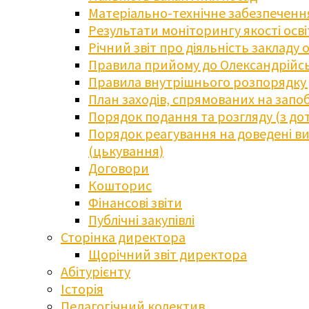
Матеріально-технічне забезпечення
Результати моніторингу якості осв
Річний звіт про діяльність закладу 
Правила прийому до Олександрійсь
Правила внутрішнього розпорядку д
План заходів, спрямованих на запоб
Порядок подання та розгляду (з до
Порядок реагування на доведені випа
(цькування)
Договори
Кошторис
Фінансові звіти
Публічні закупівлі
Сторінка директора
Щорічний звіт директора
Абітурієнту
Історія
Педагогічний колектив