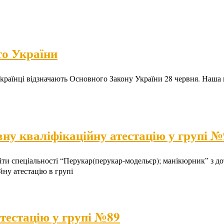
то України
 Українці відзначають Основного Закону України 28 червня. Наша 
ну кваліфікаційну атестацію у групі №
світи спеціальності “Перукар(перукар-модельєр); манікюрник” з
йну атестацію в групі
тестацію у групі №89