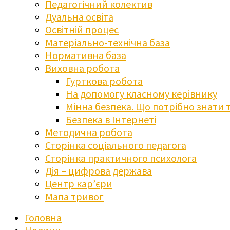
Педагогічний колектив
Дуальна освіта
Освітній процес
Матеріально-технічна база
Нормативна база
Виховна робота
Гурткова робота
На допомогу класному керівнику
Мінна безпека. Що потрібно знати 
Безпека в Інтернеті
Методична робота
Сторінка соціального педагога
Сторінка практичного психолога
Дія – цифрова держава
Центр кар’єри
Мапа тривог
Головна