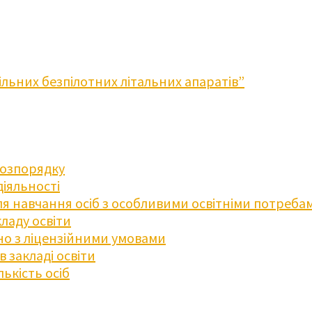
льних безпілотних літальних апаратів”
розпорядку
діяльності
для навчання осіб з особливими освітніми потреба
ладу освіти
дно з ліцензійними умовами
 закладі освіти
ькість осіб