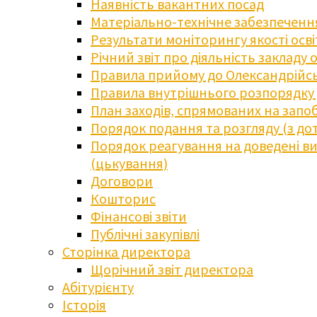
Наявність вакантних посад
Матеріально-технічне забезпечення
Результати моніторингу якості осв
Річний звіт про діяльність закладу 
Правила прийому до Олександрійсь
Правила внутрішнього розпорядку д
План заходів, спрямованих на запоб
Порядок подання та розгляду (з до
Порядок реагування на доведені випа
(цькування)
Договори
Кошторис
Фінансові звіти
Публічні закупівлі
Сторінка директора
Щорічний звіт директора
Абітурієнту
Історія