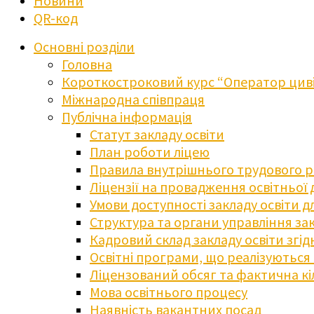
Новини
QR-код
Основні розділи
Головна
Короткостроковий курс “Оператор циві
Міжнародна співпраця
Публічна інформація
Статут закладу освіти
План роботи ліцею
Правила внутрішнього трудового 
Ліцензії на провадження освітньої 
Умови доступності закладу освіти 
Структура та органи управління зак
Кадровий склад закладу освіти згі
Освітні програми, що реалізуються в
Ліцензований обсяг та фактична кіл
Мова освітнього процесу
Наявність вакантних посад