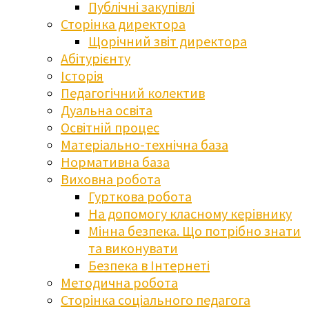
Публічні закупівлі
Сторінка директора
Щорічний звіт директора
Абітурієнту
Історія
Педагогічний колектив
Дуальна освіта
Освітній процес
Матеріально-технічна база
Нормативна база
Виховна робота
Гурткова робота
На допомогу класному керівнику
Мінна безпека. Що потрібно знати
та виконувати
Безпека в Інтернеті
Методична робота
Сторінка соціального педагога