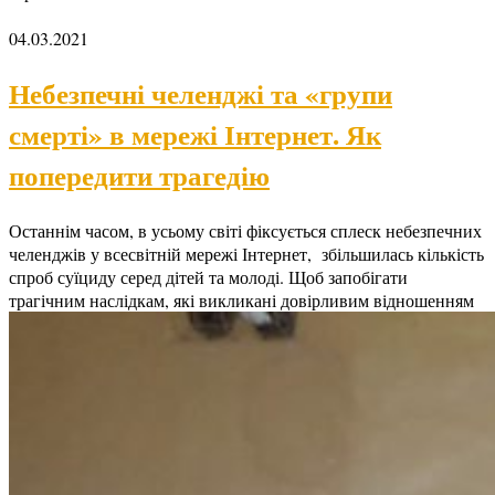
04.03.2021
Небезпечні челенджі та «групи
смерті» в мережі Інтернет. Як
попередити трагедію
Останнім часом, в усьому світі фіксується сплеск небезпечних
челенджів у всесвітній мережі Інтернет, збільшилась кількість
спроб суїциду серед дітей та молоді. Щоб запобігати
трагічним наслідкам, які викликані довірливим відношенням