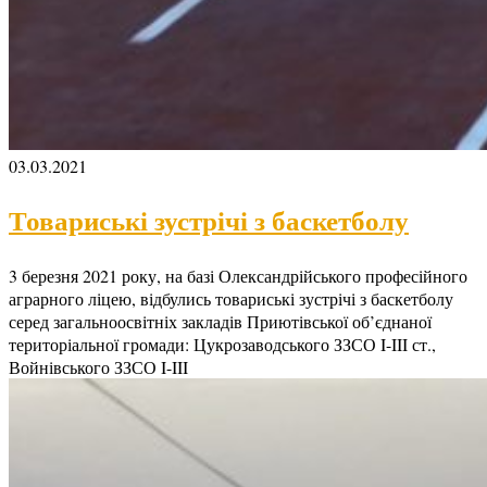
03.03.2021
Товариські зустрічі з баскетболу
3 березня 2021 року, на базі Олександрійського професійного
аграрного ліцею, відбулись товариські зустрічі з баскетболу
серед загальноосвітніх закладів Приютівської об’єднаної
територіальної громади: Цукрозаводського ЗЗСО I-III ст.,
Войнівського ЗЗСО I-III