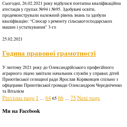
Сьогодні, 26.02.2021 року відбулася поетапна кваліфікаційна
атестація у групах №94 і №95. Здобувачі освіти,
продемонстрували належний рівень знань та здобули
кваліфікацію: “Слюсар з ремонту сільськогосподарських
машин і устаткування” 3-го
25.02.2021
Година правової грамотності
У лютому 2021 року до Олександрійського професійного
аграрного ліцею завітали начальник служби у справах дітей
Приютівської селищної ради Ярослав Коряковцев спільно з
офіцерами Приютівської громади Олександром Чередніченко
та Віталієм
Posts
Page
Page
Page
Page
Page
Previous page
1
64
66
75
Next page
…
65
…
pagination
Ми на Facebook