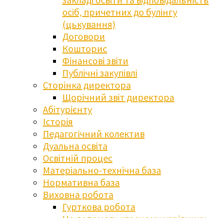
осіб, причетних до булінгу
(цькування)
Договори
Кошторис
Фінансові звіти
Публічні закупівлі
Сторінка директора
Щорічний звіт директора
Абітурієнту
Історія
Педагогічний колектив
Дуальна освіта
Освітній процес
Матеріально-технічна база
Нормативна база
Виховна робота
Гурткова робота