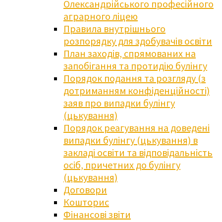
Олександрійського професійного
аграрного ліцею
Правила внутрішнього
розпорядку для здобувачів освіти
План заходів, спрямованих на
запобігання та протидію булінгу
Порядок подання та розгляду (з
дотриманням конфіденційності)
заяв про випадки булінгу
(цькування)
Порядок реагування на доведені
випадки булінгу (цькування) в
закладі освіти та відповідальність
осіб, причетних до булінгу
(цькування)
Договори
Кошторис
Фінансові звіти