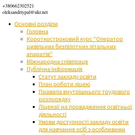
+380662302521
oleksandriypal@ukr.net
Основні розділи
Головна
Короткостроковий курс “Оператор
цивільних безпілотних літальних
апаратів”
Міжнародна співпраця
Публічна інформація
Статут закладу освіти
План роботи ліцею
Правила внутрішнього трудового
розпорядку
Ліцензії на провадження освітньої
діяльності
Умови доступності закладу освіти
для навчання осіб з особливими