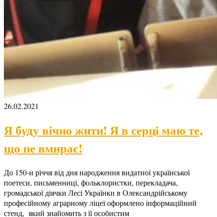
26.02.2021
Я буду вічно жити! Я в серці маю те,
що не вмирає!
До 150-и річчя від дня народження видатної української
поетеси, письменниці, фольклористки, перекладача,
громадської діячки Лесі Українки в Олександрійському
професійному аграрному ліцеї оформлено інформаційний
стенд, який знайомить з її особистим