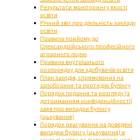
Результати моніторингу якості
освіти
Річний звіт про діяльність закладу
освіти
Правила прийому до
Олександрійського професійного
аграрного ліцею
Правила внутрішнього
розпорядку для здобувачів освіти
План заходів, спрямованих на
запобігання та протидію булінгу
Порядок подання та розгляду (з
дотриманням конфіденційності)
заяв про випадки булінгу
(цькування)
Порядок реагування на доведені
випадки булінгу (цькування) в
закладі освіти та відповідальність