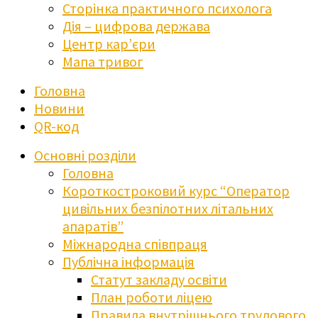
Сторінка практичного психолога
Дія – цифрова держава
Центр кар’єри
Мапа тривог
Головна
Новини
QR-код
Основні розділи
Головна
Короткостроковий курс “Оператор
цивільних безпілотних літальних
апаратів”
Міжнародна співпраця
Публічна інформація
Статут закладу освіти
План роботи ліцею
Правила внутрішнього трудового