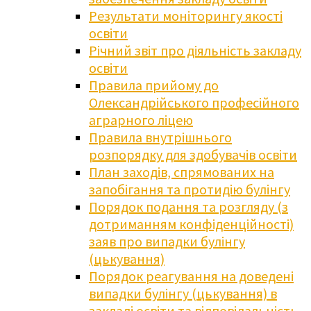
Результати моніторингу якості
освіти
Річний звіт про діяльність закладу
освіти
Правила прийому до
Олександрійського професійного
аграрного ліцею
Правила внутрішнього
розпорядку для здобувачів освіти
План заходів, спрямованих на
запобігання та протидію булінгу
Порядок подання та розгляду (з
дотриманням конфіденційності)
заяв про випадки булінгу
(цькування)
Порядок реагування на доведені
випадки булінгу (цькування) в
закладі освіти та відповідальність