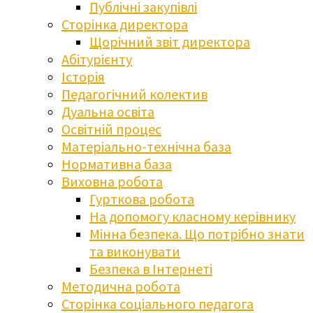
Публічні закупівлі
Сторінка директора
Щорічний звіт директора
Абітурієнту
Історія
Педагогічний колектив
Дуальна освіта
Освітній процес
Матеріально-технічна база
Нормативна база
Виховна робота
Гурткова робота
На допомогу класному керівнику
Мінна безпека. Що потрібно знати
та виконувати
Безпека в Інтернеті
Методична робота
Сторінка соціального педагога