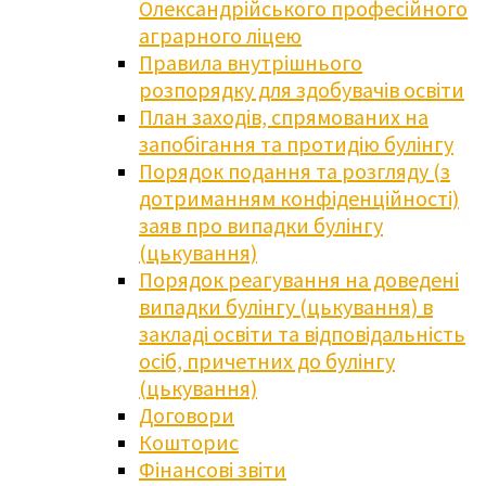
Олександрійського професійного
аграрного ліцею
Правила внутрішнього
розпорядку для здобувачів освіти
План заходів, спрямованих на
запобігання та протидію булінгу
Порядок подання та розгляду (з
дотриманням конфіденційності)
заяв про випадки булінгу
(цькування)
Порядок реагування на доведені
випадки булінгу (цькування) в
закладі освіти та відповідальність
осіб, причетних до булінгу
(цькування)
Договори
Кошторис
Фінансові звіти