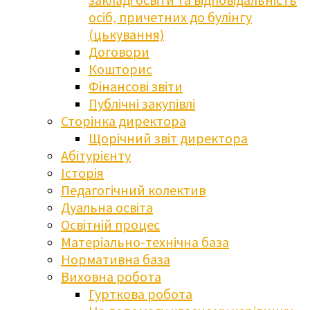
осіб, причетних до булінгу
(цькування)
Договори
Кошторис
Фінансові звіти
Публічні закупівлі
Сторінка директора
Щорічний звіт директора
Абітурієнту
Історія
Педагогічний колектив
Дуальна освіта
Освітній процес
Матеріально-технічна база
Нормативна база
Виховна робота
Гурткова робота