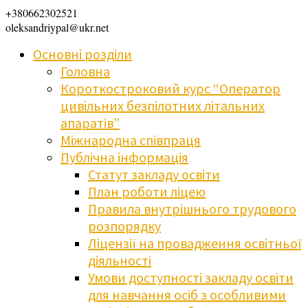
+380662302521
oleksandriypal@ukr.net
Основні розділи
Головна
Короткостроковий курс “Оператор
цивільних безпілотних літальних
апаратів”
Міжнародна співпраця
Публічна інформація
Статут закладу освіти
План роботи ліцею
Правила внутрішнього трудового
розпорядку
Ліцензії на провадження освітньої
діяльності
Умови доступності закладу освіти
для навчання осіб з особливими