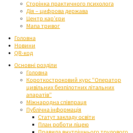
Сторінка практичного психолога
Дія – цифрова держава
Центр кар’єри
Мапа тривог
Головна
Новини
QR-код
Основні розділи
Головна
Короткостроковий курс “Оператор
цивільних безпілотних літальних
апаратів”
Міжнародна співпраця
Публічна інформація
Статут закладу освіти
План роботи ліцею
Правила внутрішнього трудового