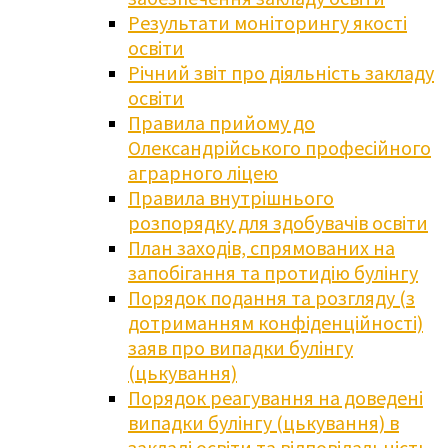
Результати моніторингу якості
освіти
Річний звіт про діяльність закладу
освіти
Правила прийому до
Олександрійського професійного
аграрного ліцею
Правила внутрішнього
розпорядку для здобувачів освіти
План заходів, спрямованих на
запобігання та протидію булінгу
Порядок подання та розгляду (з
дотриманням конфіденційності)
заяв про випадки булінгу
(цькування)
Порядок реагування на доведені
випадки булінгу (цькування) в
закладі освіти та відповідальність