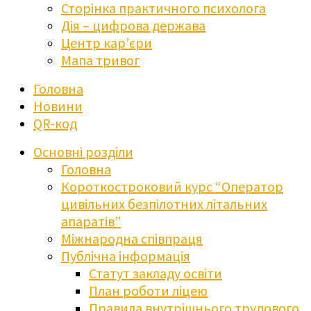
Сторінка практичного психолога
Дія – цифрова держава
Центр кар’єри
Мапа тривог
Головна
Новини
QR-код
Основні розділи
Головна
Короткостроковий курс “Оператор
цивільних безпілотних літальних
апаратів”
Міжнародна співпраця
Публічна інформація
Статут закладу освіти
План роботи ліцею
Правила внутрішнього трудового