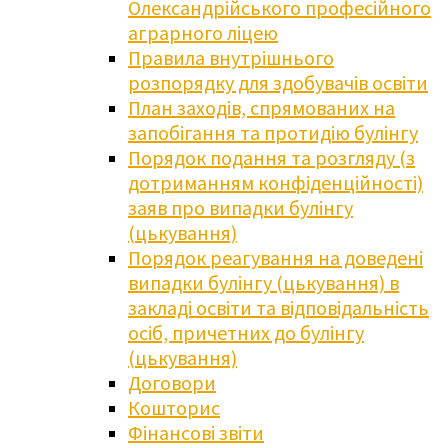
Олександрійського професійного
аграрного ліцею
Правила внутрішнього
розпорядку для здобувачів освіти
План заходів, спрямованих на
запобігання та протидію булінгу
Порядок подання та розгляду (з
дотриманням конфіденційності)
заяв про випадки булінгу
(цькування)
Порядок реагування на доведені
випадки булінгу (цькування) в
закладі освіти та відповідальність
осіб, причетних до булінгу
(цькування)
Договори
Кошторис
Фінансові звіти