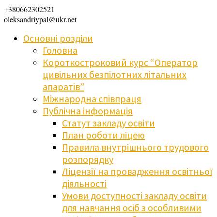
+380662302521
oleksandriypal@ukr.net
Основні розділи
Головна
Короткостроковий курс “Оператор
цивільних безпілотних літальних
апаратів”
Міжнародна співпраця
Публічна інформація
Статут закладу освіти
План роботи ліцею
Правила внутрішнього трудового
розпорядку
Ліцензії на провадження освітньої
діяльності
Умови доступності закладу освіти
для навчання осіб з особливими