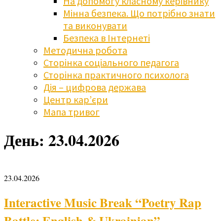
На допомогу класному керівнику
Мінна безпека. Що потрібно знати
та виконувати
Безпека в Інтернеті
Методична робота
Сторінка соціального педагога
Сторінка практичного психолога
Дія – цифрова держава
Центр кар’єри
Мапа тривог
День:
23.04.2026
23.04.2026
Interactive Music Break “Poetry Rap
Battle: English & Ukrainian”