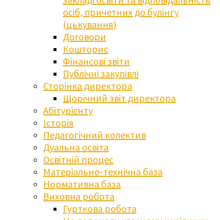
осіб, причетних до булінгу
(цькування)
Договори
Кошторис
Фінансові звіти
Публічні закупівлі
Сторінка директора
Щорічний звіт директора
Абітурієнту
Історія
Педагогічний колектив
Дуальна освіта
Освітній процес
Матеріально-технічна база
Нормативна база
Виховна робота
Гурткова робота