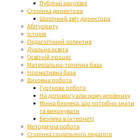
Публічні закупівлі
Сторінка директора
Щорічний звіт директора
Абітурієнту
Історія
Педагогічний колектив
Дуальна освіта
Освітній процес
Матеріально-технічна база
Нормативна база
Виховна робота
Гурткова робота
На допомогу класному керівнику
Мінна безпека. Що потрібно знати
та виконувати
Безпека в Інтернеті
Методична робота
Сторінка соціального педагога