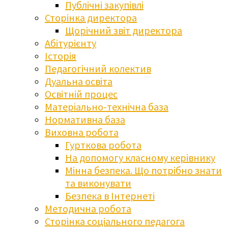
Публічні закупівлі
Сторінка директора
Щорічний звіт директора
Абітурієнту
Історія
Педагогічний колектив
Дуальна освіта
Освітній процес
Матеріально-технічна база
Нормативна база
Виховна робота
Гурткова робота
На допомогу класному керівнику
Мінна безпека. Що потрібно знати
та виконувати
Безпека в Інтернеті
Методична робота
Сторінка соціального педагога