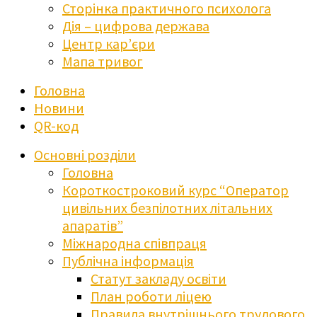
Сторінка практичного психолога
Дія – цифрова держава
Центр кар’єри
Мапа тривог
Головна
Новини
QR-код
Основні розділи
Головна
Короткостроковий курс “Оператор
цивільних безпілотних літальних
апаратів”
Міжнародна співпраця
Публічна інформація
Статут закладу освіти
План роботи ліцею
Правила внутрішнього трудового