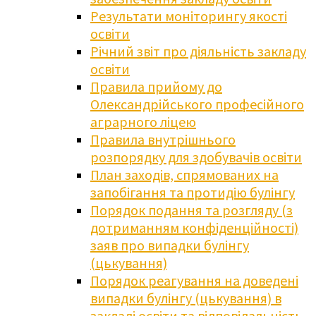
Результати моніторингу якості
освіти
Річний звіт про діяльність закладу
освіти
Правила прийому до
Олександрійського професійного
аграрного ліцею
Правила внутрішнього
розпорядку для здобувачів освіти
План заходів, спрямованих на
запобігання та протидію булінгу
Порядок подання та розгляду (з
дотриманням конфіденційності)
заяв про випадки булінгу
(цькування)
Порядок реагування на доведені
випадки булінгу (цькування) в
закладі освіти та відповідальність