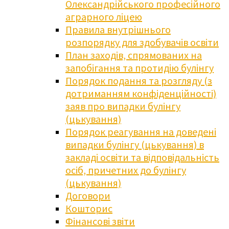
Олександрійського професійного
аграрного ліцею
Правила внутрішнього
розпорядку для здобувачів освіти
План заходів, спрямованих на
запобігання та протидію булінгу
Порядок подання та розгляду (з
дотриманням конфіденційності)
заяв про випадки булінгу
(цькування)
Порядок реагування на доведені
випадки булінгу (цькування) в
закладі освіти та відповідальність
осіб, причетних до булінгу
(цькування)
Договори
Кошторис
Фінансові звіти