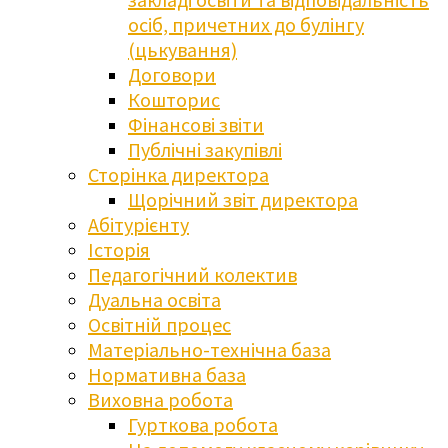
осіб, причетних до булінгу
(цькування)
Договори
Кошторис
Фінансові звіти
Публічні закупівлі
Сторінка директора
Щорічний звіт директора
Абітурієнту
Історія
Педагогічний колектив
Дуальна освіта
Освітній процес
Матеріально-технічна база
Нормативна база
Виховна робота
Гурткова робота