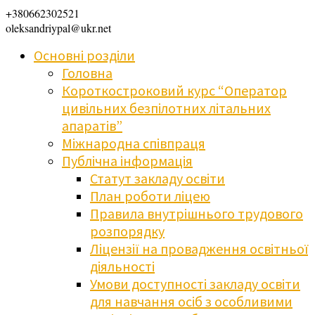
+380662302521
oleksandriypal@ukr.net
Основні розділи
Головна
Короткостроковий курс “Оператор
цивільних безпілотних літальних
апаратів”
Міжнародна співпраця
Публічна інформація
Статут закладу освіти
План роботи ліцею
Правила внутрішнього трудового
розпорядку
Ліцензії на провадження освітньої
діяльності
Умови доступності закладу освіти
для навчання осіб з особливими