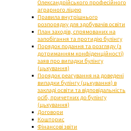
Олександрійського професійного
аграрного ліцею
Правила внутрішнього
розпорядку для здобувачів освіти
План заходів, спрямованих на
запобігання та протидію булінгу
Порядок подання та розгляду (з
дотриманням конфіденційності)
заяв про випадки булінгу
(цькування)
Порядок реагування на доведені
випадки булінгу (цькування) в
закладі освіти та відповідальність
осіб, причетних до булінгу
(цькування)
Договори
Кошторис
Фінансові звіти