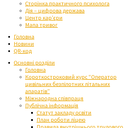
Сторінка практичного психолога
Дія – цифрова держава
Центр кар’єри
Мапа тривог
Головна
Новини
QR-код
Основні розділи
Головна
Короткостроковий курс “Оператор
цивільних безпілотних літальних
апаратів”
Міжнародна співпраця
Публічна інформація
Статут закладу освіти
План роботи ліцею
Правила внутрішнього трудового