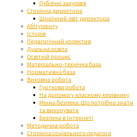
Публічні закупівлі
Сторінка директора
Щорічний звіт директора
Абітурієнту
Історія
Педагогічний колектив
Дуальна освіта
Освітній процес
Матеріально-технічна база
Нормативна база
Виховна робота
Гурткова робота
На допомогу класному керівнику
Мінна безпека. Що потрібно знати
та виконувати
Безпека в Інтернеті
Методична робота
Сторінка соціального педагога