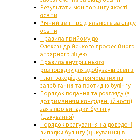
Результати моніторингу якості
освіти
Річний звіт про діяльність закладу
освіти
Правила прийому до
Олександрійського професійного
аграрного ліцею
Правила внутрішнього
розпорядку для здобувачів освіти
План заходів, спрямованих на
запобігання та протидію булінгу
Порядок подання та розгляду (з
дотриманням конфіденційності)
заяв про випадки булінгу
(цькування)
Порядок реагування на доведені
випадки булінгу (цькування) в
закладі освіти та відповідальність