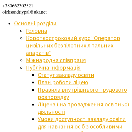
+380662302521
oleksandriypal@ukr.net
Основні розділи
Головна
Короткостроковий курс “Оператор
цивільних безпілотних літальних
апаратів”
Міжнародна співпраця
Публічна інформація
Статут закладу освіти
План роботи ліцею
Правила внутрішнього трудового
розпорядку
Ліцензії на провадження освітньої
діяльності
Умови доступності закладу освіти
для навчання осіб з особливими