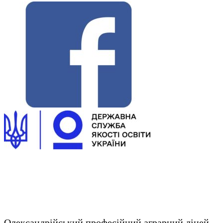
Олександрійський професійний аграрний ліцей.