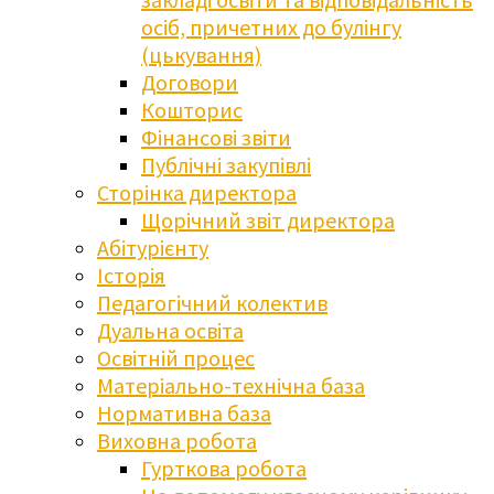
осіб, причетних до булінгу
(цькування)
Договори
Кошторис
Фінансові звіти
Публічні закупівлі
Сторінка директора
Щорічний звіт директора
Абітурієнту
Історія
Педагогічний колектив
Дуальна освіта
Освітній процес
Матеріально-технічна база
Нормативна база
Виховна робота
Гурткова робота