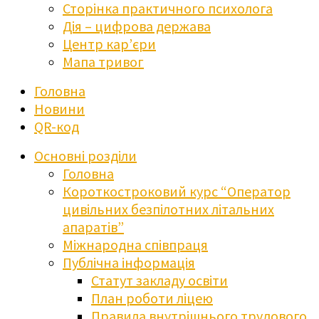
Сторінка практичного психолога
Дія – цифрова держава
Центр кар’єри
Мапа тривог
Головна
Новини
QR-код
Основні розділи
Головна
Короткостроковий курс “Оператор
цивільних безпілотних літальних
апаратів”
Міжнародна співпраця
Публічна інформація
Статут закладу освіти
План роботи ліцею
Правила внутрішнього трудового