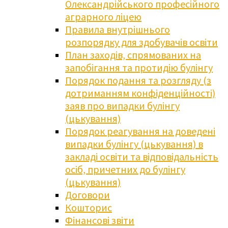
Олександрійського професійного
аграрного ліцею
Правила внутрішнього
розпорядку для здобувачів освіти
План заходів, спрямованих на
запобігання та протидію булінгу
Порядок подання та розгляду (з
дотриманням конфіденційності)
заяв про випадки булінгу
(цькування)
Порядок реагування на доведені
випадки булінгу (цькування) в
закладі освіти та відповідальність
осіб, причетних до булінгу
(цькування)
Договори
Кошторис
Фінансові звіти