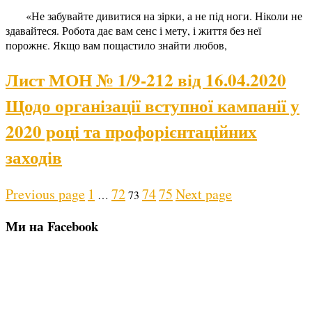
«Не забувайте дивитися на зірки, а не під ноги. Ніколи не
здавайтеся. Робота дає вам сенс і мету, і життя без неї
порожнє. Якщо вам пощастило знайти любов,
Лист МОН № 1/9-212 від 16.04.2020
Щодо організації вступної кампанії у
2020 році та профорієнтаційних
заходів
Posts
Page
Page
Page
Page
Page
Previous page
1
72
74
75
Next page
…
73
pagination
Ми на Facebook