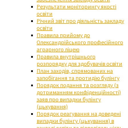
Результати моніторингу якості
освіти
Річний звіт про діяльність закладу
освіти
Правила прийому до
Олександрійського професійного
аграрного ліцею
Правила внутрішнього
розпорядку для здобувачів освіти
План заходів, спрямованих на
запобігання та протидію булінгу
Порядок подання та розгляду (з
дотриманням конфіденційності)
заяв про випадки булінгу
(цькування)
Порядок реагування на доведені
випадки булінгу (цькування) в
закладі освіти та відповідальність