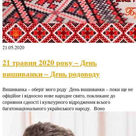
21.05.2020
21 травня 2020 року – День
вишиванки – День родоводу
Вишиванка – оберіг мого роду День вишиванки – поки ще не
офіційне і відносно нове народне свято, покликане до
сприяння єдності і культурного відродження всього
багатонаціонального українського народу. Воно