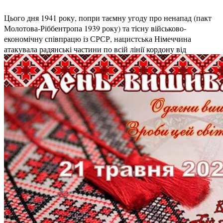
Цього дня 1941 року, попри таємну угоду про ненапад (пакт
Молотова-Ріббентропа 1939 року) та тісну військово-
економічну співпрацю із СРСР, нацистська Німеччина
атакувала радянські частини по всій лінії кордону від