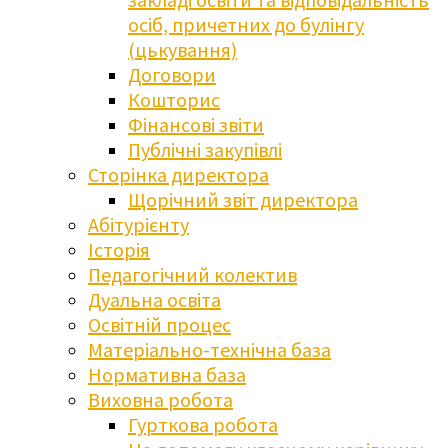
осіб, причетних до булінгу
(цькування)
Договори
Кошторис
Фінансові звіти
Публічні закупівлі
Сторінка директора
Щорічний звіт директора
Абітурієнту
Історія
Педагогічний колектив
Дуальна освіта
Освітній процес
Матеріально-технічна база
Нормативна база
Виховна робота
Гурткова робота