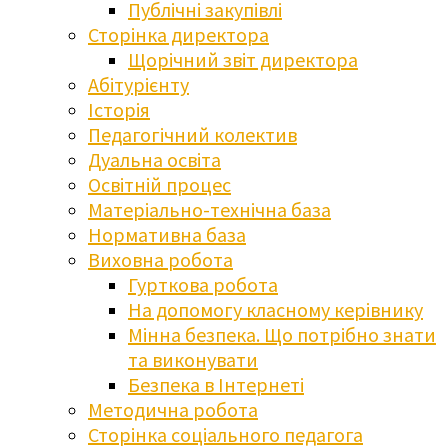
Публічні закупівлі
Сторінка директора
Щорічний звіт директора
Абітурієнту
Історія
Педагогічний колектив
Дуальна освіта
Освітній процес
Матеріально-технічна база
Нормативна база
Виховна робота
Гурткова робота
На допомогу класному керівнику
Мінна безпека. Що потрібно знати
та виконувати
Безпека в Інтернеті
Методична робота
Сторінка соціального педагога