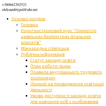
+380662302521
oleksandriypal@ukr.net
Основні розділи
Головна
Короткостроковий курс “Оператор
цивільних безпілотних літальних
апаратів”
Міжнародна співпраця
Публічна інформація
Статут закладу освіти
План роботи ліцею
Правила внутрішнього трудового
розпорядку
Ліцензії на провадження освітньої
діяльності
Умови доступності закладу освіти
для навчання осіб з особливими