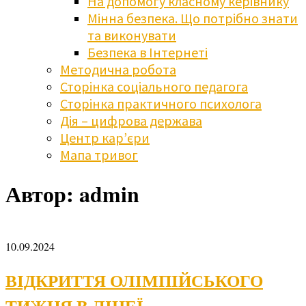
На допомогу класному керівнику
Мінна безпека. Що потрібно знати
та виконувати
Безпека в Інтернеті
Методична робота
Сторінка соціального педагога
Сторінка практичного психолога
Дія – цифрова держава
Центр кар’єри
Мапа тривог
Автор:
admin
10.09.2024
ВІДКРИТТЯ ОЛІМПІЙСЬКОГО
ТИЖНЯ В ЛІЦЕЇ