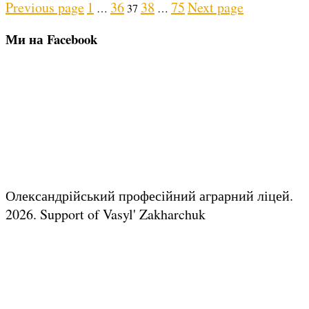
Posts
Page
Page
Page
Page
Page
Previous page
1
36
38
75
Next page
…
37
…
pagination
Ми на Facebook
Олександрійський професійний аграрний ліцей.
2026.
Support of Vasyl' Zakharchuk