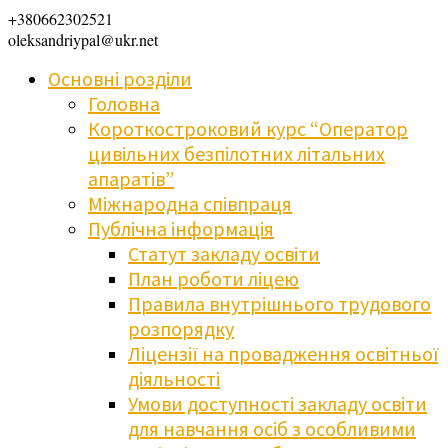
+380662302521
oleksandriypal@ukr.net
Основні розділи
Головна
Короткостроковий курс “Оператор
цивільних безпілотних літальних
апаратів”
Міжнародна співпраця
Публічна інформація
Статут закладу освіти
План роботи ліцею
Правила внутрішнього трудового
розпорядку
Ліцензії на провадження освітньої
діяльності
Умови доступності закладу освіти
для навчання осіб з особливими