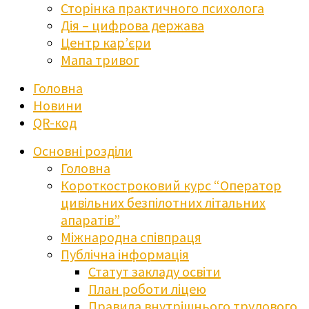
Сторінка практичного психолога
Дія – цифрова держава
Центр кар’єри
Мапа тривог
Головна
Новини
QR-код
Основні розділи
Головна
Короткостроковий курс “Оператор
цивільних безпілотних літальних
апаратів”
Міжнародна співпраця
Публічна інформація
Статут закладу освіти
План роботи ліцею
Правила внутрішнього трудового