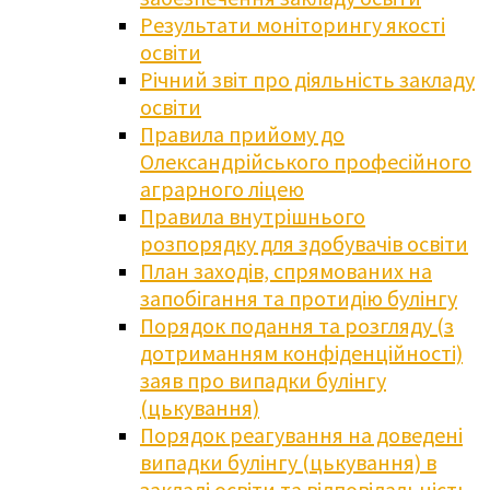
Результати моніторингу якості
освіти
Річний звіт про діяльність закладу
освіти
Правила прийому до
Олександрійського професійного
аграрного ліцею
Правила внутрішнього
розпорядку для здобувачів освіти
План заходів, спрямованих на
запобігання та протидію булінгу
Порядок подання та розгляду (з
дотриманням конфіденційності)
заяв про випадки булінгу
(цькування)
Порядок реагування на доведені
випадки булінгу (цькування) в
закладі освіти та відповідальність