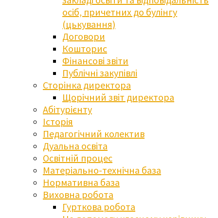
осіб, причетних до булінгу
(цькування)
Договори
Кошторис
Фінансові звіти
Публічні закупівлі
Сторінка директора
Щорічний звіт директора
Абітурієнту
Історія
Педагогічний колектив
Дуальна освіта
Освітній процес
Матеріально-технічна база
Нормативна база
Виховна робота
Гурткова робота