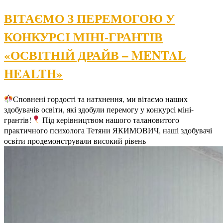
ВІТАЄМО З ПЕРЕМОГОЮ У
КОНКУРСІ МІНІ-ГРАНТІВ
«ОСВІТНІЙ ДРАЙВ – MENTAL
HEALTH»
Сповнені гордості та натхнення, ми вітаємо наших
здобувачів освіти, які здобули перемогу у конкурсі міні-
грантів!
Під керівництвом нашого талановитого
практичного психолога Тетяни ЯКИМОВИЧ, наші здобувачі
освіти продемонстрували високий рівень