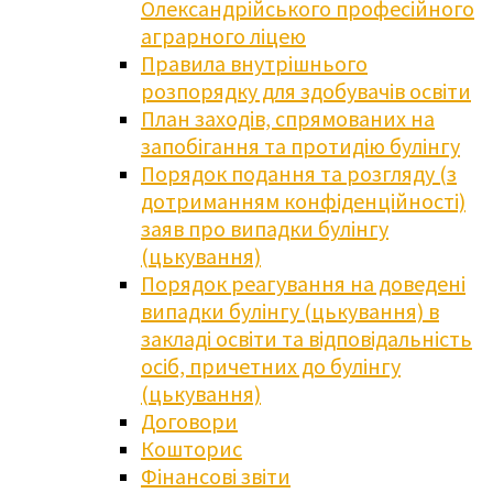
Олександрійського професійного
аграрного ліцею
Правила внутрішнього
розпорядку для здобувачів освіти
План заходів, спрямованих на
запобігання та протидію булінгу
Порядок подання та розгляду (з
дотриманням конфіденційності)
заяв про випадки булінгу
(цькування)
Порядок реагування на доведені
випадки булінгу (цькування) в
закладі освіти та відповідальність
осіб, причетних до булінгу
(цькування)
Договори
Кошторис
Фінансові звіти