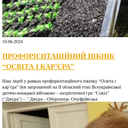
10.06.2024
ПРОФОРІЄНТАЦІЙНИЙ ПІКНІК
“ОСВІТА І КАР’ЄРА”
Наш ліцей у рамках профорієнтаційного пікніку “Освіта і
кар’єра” був запрошений на ІІ обласний етап Всеукраїнської
дитячо-юнацької військово – патріотичної гри “Сокіл”
(“Джура”) – ” Джура – Оборонець: Онуфріївська