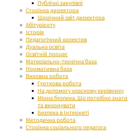
Публічні закупівлі
Сторінка директора
Щорічний звіт директора
Абітурієнту
Історія
Педагогічний колектив
Дуальна освіта
Освітній процес
Матеріально-технічна база
Нормативна база
Виховна робота
Гурткова робота
На допомогу класному керівнику
Мінна безпека. Що потрібно знати
та виконувати
Безпека в Інтернеті
Методична робота
Сторінка соціального педагога