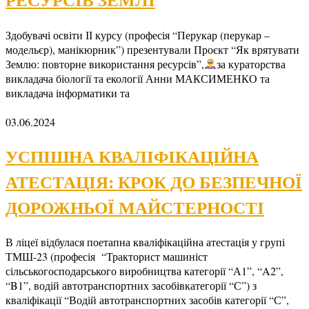
Здобувачі освіти ІІ курсу (професія “Перукар (перукар –
модельєр), манікюрник”) презентували Проєкт “Як врятувати
Землю: повторне використання ресурсів”,
за кураторства
викладача біології та екології Анни МАКСИМЕНКО та
викладача інформатики та
03.06.2024
УСПІШНА КВАЛІФІКАЦІЙНА
АТЕСТАЦІЯ: КРОК ДО БЕЗПЕЧНОЇ
ДОРОЖНЬОЇ МАЙСТЕРНОСТІ
В ліцеї відбулася поетапна кваліфікаційна атестація у групі
ТМШ-23 (професія “Тракторист машиніст
сільськогосподарського виробництва категорії “А1”, “A2”,
“B1”, водій автотранспортних засобівкатегорії “С”) з
кваліфікації “Водій автотранспортних засобів категорії “С”,