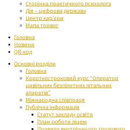
Сторінка практичного психолога
Дія – цифрова держава
Центр кар’єри
Мапа тривог
Головна
Новини
QR-код
Основні розділи
Головна
Короткостроковий курс “Оператор
цивільних безпілотних літальних
апаратів”
Міжнародна співпраця
Публічна інформація
Статут закладу освіти
План роботи ліцею
Правила внутрішнього трудового