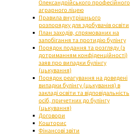
Олександрійського професійного
аграрного ліцею
Правила внутрішнього
розпорядку для здобувачів освіти
План заходів, спрямованих на
запобігання та протидію булінгу
Порядок подання та розгляду (з
дотриманням конфіденційності)
заяв про випадки булінгу
(цькування)
Порядок реагування на доведені
випадки булінгу (цькування) в
закладі освіти та відповідальність
осіб, причетних до булінгу
(цькування)
Договори
Кошторис
Фінансові звіти