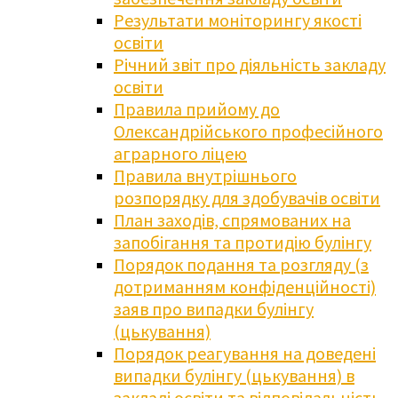
Результати моніторингу якості
освіти
Річний звіт про діяльність закладу
освіти
Правила прийому до
Олександрійського професійного
аграрного ліцею
Правила внутрішнього
розпорядку для здобувачів освіти
План заходів, спрямованих на
запобігання та протидію булінгу
Порядок подання та розгляду (з
дотриманням конфіденційності)
заяв про випадки булінгу
(цькування)
Порядок реагування на доведені
випадки булінгу (цькування) в
закладі освіти та відповідальність