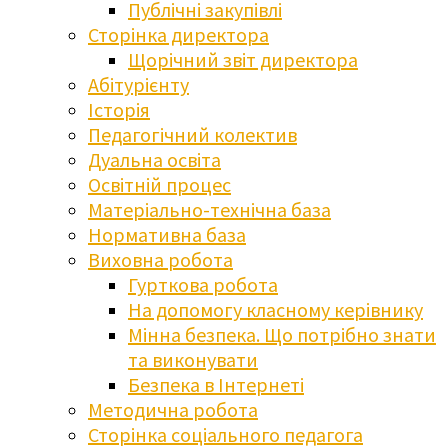
Публічні закупівлі
Сторінка директора
Щорічний звіт директора
Абітурієнту
Історія
Педагогічний колектив
Дуальна освіта
Освітній процес
Матеріально-технічна база
Нормативна база
Виховна робота
Гурткова робота
На допомогу класному керівнику
Мінна безпека. Що потрібно знати
та виконувати
Безпека в Інтернеті
Методична робота
Сторінка соціального педагога