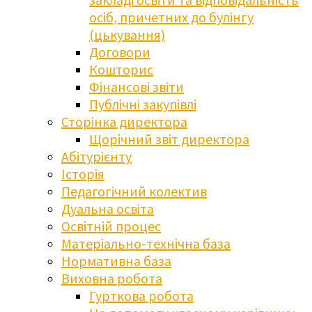
осіб, причетних до булінгу
(цькування)
Договори
Кошторис
Фінансові звіти
Публічні закупівлі
Сторінка директора
Щорічний звіт директора
Абітурієнту
Історія
Педагогічний колектив
Дуальна освіта
Освітній процес
Матеріально-технічна база
Нормативна база
Виховна робота
Гурткова робота