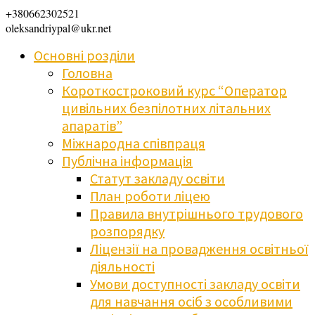
+380662302521
oleksandriypal@ukr.net
Основні розділи
Головна
Короткостроковий курс “Оператор
цивільних безпілотних літальних
апаратів”
Міжнародна співпраця
Публічна інформація
Статут закладу освіти
План роботи ліцею
Правила внутрішнього трудового
розпорядку
Ліцензії на провадження освітньої
діяльності
Умови доступності закладу освіти
для навчання осіб з особливими