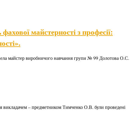
фахової майстерності з професії:
ості».
вела майстер виробничого навчання групи № 99 Долотова О.С.
жня викладачем – предметником Тимченко О.В. були проведені