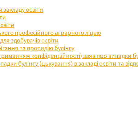
 закладу освіти
іти
освіти
кого професійного аграрного ліцею
ля здобувачів освіти
ігання та протидію булінгу
триманням конфіденційності) заяв про випадки бу
дки булінгу (цькування) в закладі освіти та відпо