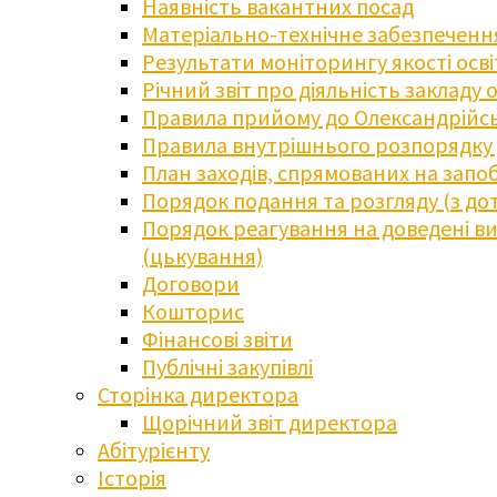
Наявність вакантних посад
Матеріально-технічне забезпечення
Результати моніторингу якості осв
Річний звіт про діяльність закладу 
Правила прийому до Олександрійсь
Правила внутрішнього розпорядку д
План заходів, спрямованих на запоб
Порядок подання та розгляду (з до
Порядок реагування на доведені випа
(цькування)
Договори
Кошторис
Фінансові звіти
Публічні закупівлі
Сторінка директора
Щорічний звіт директора
Абітурієнту
Історія