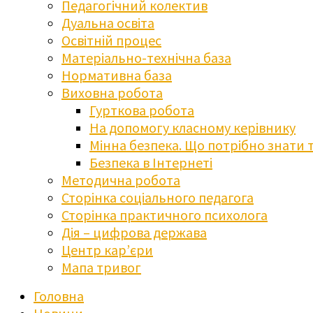
Педагогічний колектив
Дуальна освіта
Освітній процес
Матеріально-технічна база
Нормативна база
Виховна робота
Гурткова робота
На допомогу класному керівнику
Мінна безпека. Що потрібно знати 
Безпека в Інтернеті
Методична робота
Сторінка соціального педагога
Сторінка практичного психолога
Дія – цифрова держава
Центр кар’єри
Мапа тривог
Головна