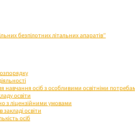
льних безпілотних літальних апаратів”
розпорядку
діяльності
для навчання осіб з особливими освітніми потреба
ладу освіти
дно з ліцензійними умовами
 закладі освіти
ькість осіб