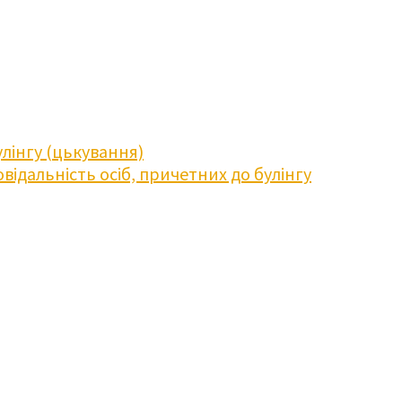
лінгу (цькування)
відальність осіб, причетних до булінгу