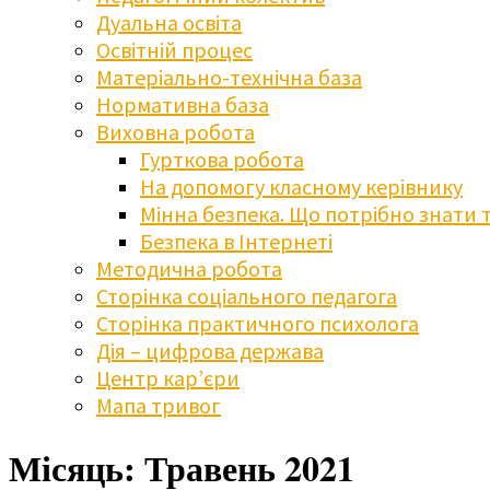
Дуальна освіта
Освітній процес
Матеріально-технічна база
Нормативна база
Виховна робота
Гурткова робота
На допомогу класному керівнику
Мінна безпека. Що потрібно знати 
Безпека в Інтернеті
Методична робота
Сторінка соціального педагога
Сторінка практичного психолога
Дія – цифрова держава
Центр кар’єри
Мапа тривог
Місяць:
Травень 2021