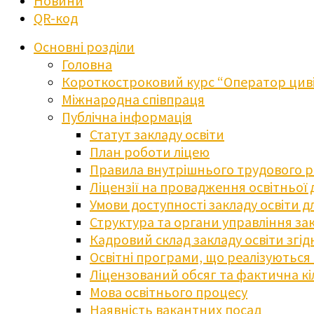
Новини
QR-код
Основні розділи
Головна
Короткостроковий курс “Оператор циві
Міжнародна співпраця
Публічна інформація
Статут закладу освіти
План роботи ліцею
Правила внутрішнього трудового 
Ліцензії на провадження освітньої 
Умови доступності закладу освіти 
Структура та органи управління зак
Кадровий склад закладу освіти згі
Освітні програми, що реалізуються в
Ліцензований обсяг та фактична кіл
Мова освітнього процесу
Наявність вакантних посад