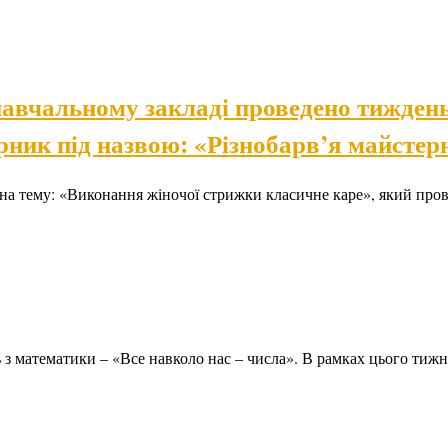
навчальному закладі проведено тиждень 
ник під назвою: «Різнобарв’я майстерн
на тему: «Виконання жіночої стрижки класичне каре», який про
нь з математики – «Все навколо нас – числа». В рамках цього ти