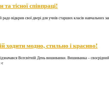
 та тісної співпраці!
адо відкрив свої двері для учнів старших класів навчальних закл
ій ходити модно, стильно і красиво!
відзначався Всесвітній День вишиванки. Вишиванка – своєрідний
 є