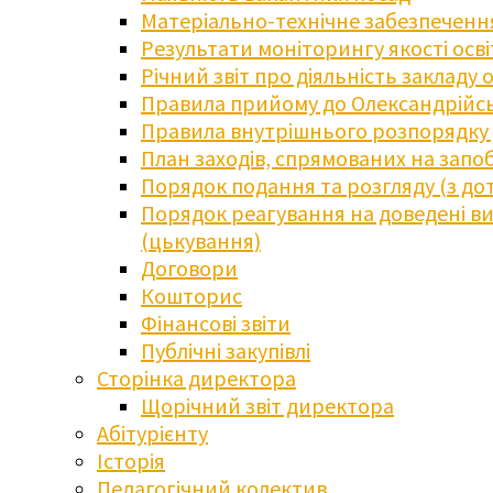
Матеріально-технічне забезпечення
Результати моніторингу якості осв
Річний звіт про діяльність закладу 
Правила прийому до Олександрійсь
Правила внутрішнього розпорядку д
План заходів, спрямованих на запоб
Порядок подання та розгляду (з до
Порядок реагування на доведені випа
(цькування)
Договори
Кошторис
Фінансові звіти
Публічні закупівлі
Сторінка директора
Щорічний звіт директора
Абітурієнту
Історія
Педагогічний колектив