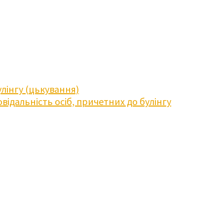
лінгу (цькування)
відальність осіб, причетних до булінгу