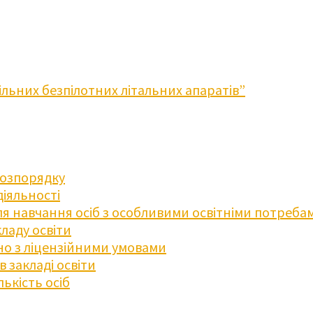
льних безпілотних літальних апаратів”
розпорядку
діяльності
для навчання осіб з особливими освітніми потреба
ладу освіти
дно з ліцензійними умовами
 закладі освіти
ькість осіб