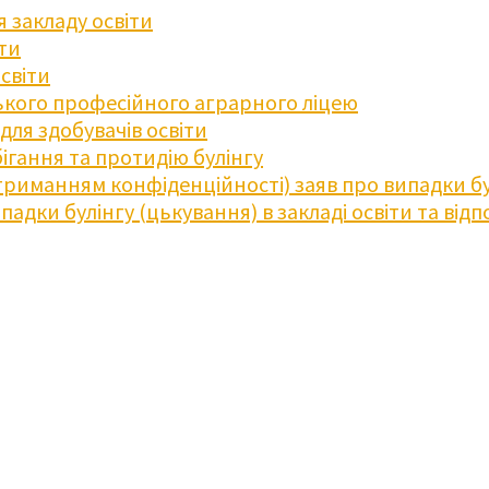
 закладу освіти
іти
освіти
кого професійного аграрного ліцею
ля здобувачів освіти
ігання та протидію булінгу
триманням конфіденційності) заяв про випадки бу
дки булінгу (цькування) в закладі освіти та відпо