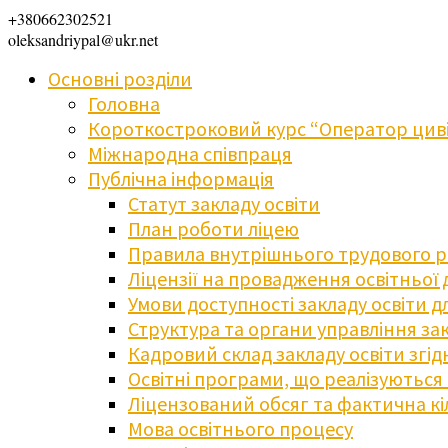
+380662302521
oleksandriypal@ukr.net
Основні розділи
Головна
Короткостроковий курс “Оператор циві
Міжнародна співпраця
Публічна інформація
Статут закладу освіти
План роботи ліцею
Правила внутрішнього трудового 
Ліцензії на провадження освітньої 
Умови доступності закладу освіти 
Структура та органи управління зак
Кадровий склад закладу освіти згі
Освітні програми, що реалізуються в
Ліцензований обсяг та фактична кіл
Мова освітнього процесу