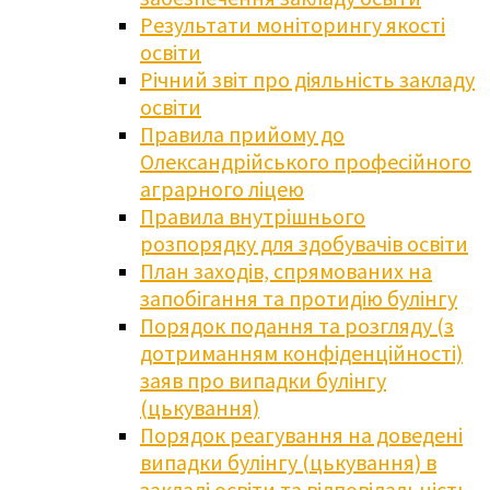
Результати моніторингу якості
освіти
Річний звіт про діяльність закладу
освіти
Правила прийому до
Олександрійського професійного
аграрного ліцею
Правила внутрішнього
розпорядку для здобувачів освіти
План заходів, спрямованих на
запобігання та протидію булінгу
Порядок подання та розгляду (з
дотриманням конфіденційності)
заяв про випадки булінгу
(цькування)
Порядок реагування на доведені
випадки булінгу (цькування) в
закладі освіти та відповідальність