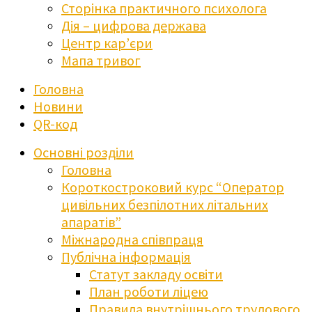
Сторінка практичного психолога
Дія – цифрова держава
Центр кар’єри
Мапа тривог
Головна
Новини
QR-код
Основні розділи
Головна
Короткостроковий курс “Оператор
цивільних безпілотних літальних
апаратів”
Міжнародна співпраця
Публічна інформація
Статут закладу освіти
План роботи ліцею
Правила внутрішнього трудового