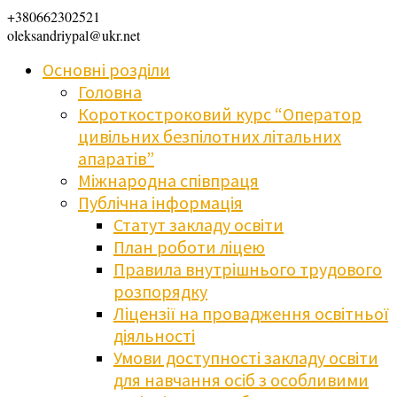
+380662302521
oleksandriypal@ukr.net
Основні розділи
Головна
Короткостроковий курс “Оператор
цивільних безпілотних літальних
апаратів”
Міжнародна співпраця
Публічна інформація
Статут закладу освіти
План роботи ліцею
Правила внутрішнього трудового
розпорядку
Ліцензії на провадження освітньої
діяльності
Умови доступності закладу освіти
для навчання осіб з особливими