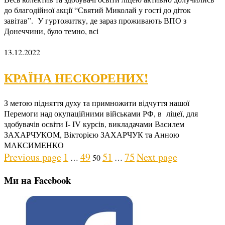
до благодійної акції “Святий Миколай у гості до діток
завітав”. У гуртожитку, де зараз проживають ВПО з
Донеччини, було темно, всі
13.12.2022
КРАЇНА НЕСКОРЕНИХ!
З метою підняття духу та примножити відчуття нашої
Перемоги над окупаційними військами РФ, в ліцеї, для
здобувачів освіти І- ІV курсів, викладачами Василем
ЗАХАРЧУКОМ, Вікторією ЗАХАРЧУК та Анною
МАКСИМЕНКО
Posts
Page
Page
Page
Page
Page
Previous page
1
49
51
75
Next page
…
50
…
pagination
Ми на Facebook