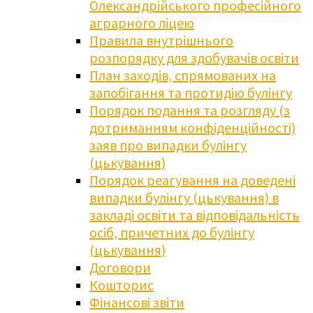
Олександрійського професійного
аграрного ліцею
Правила внутрішнього
розпорядку для здобувачів освіти
План заходів, спрямованих на
запобігання та протидію булінгу
Порядок подання та розгляду (з
дотриманням конфіденційності)
заяв про випадки булінгу
(цькування)
Порядок реагування на доведені
випадки булінгу (цькування) в
закладі освіти та відповідальність
осіб, причетних до булінгу
(цькування)
Договори
Кошторис
Фінансові звіти