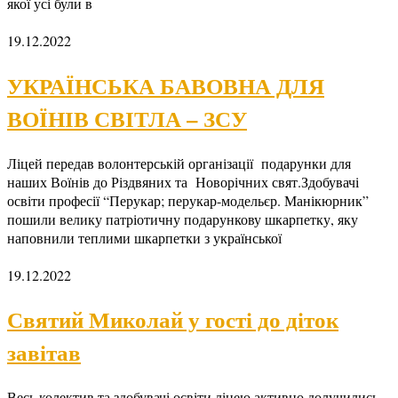
якої усі були в
19.12.2022
УКРАЇНСЬКА БАВОВНА ДЛЯ
ВОЇНІВ СВІТЛА – ЗСУ
Ліцей передав волонтерській організації подарунки для
наших Воїнів до Різдвяних та Новорічних свят.Здобувачі
освіти професії “Перукар; перукар-модельєр. Манікюрник”
пошили велику патріотичну подарункову шкарпетку, яку
наповнили теплими шкарпетки з української
19.12.2022
Святий Миколай у гості до діток
завітав
Весь колектив та здобувачі освіти ліцею активно долучились