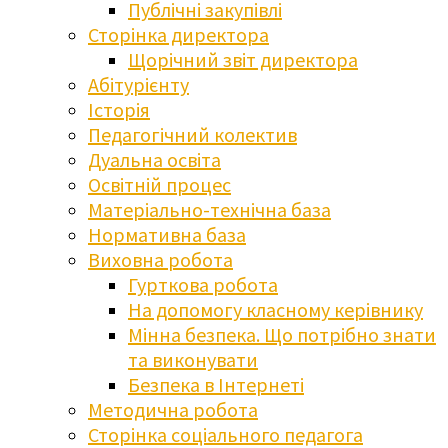
Публічні закупівлі
Сторінка директора
Щорічний звіт директора
Абітурієнту
Історія
Педагогічний колектив
Дуальна освіта
Освітній процес
Матеріально-технічна база
Нормативна база
Виховна робота
Гурткова робота
На допомогу класному керівнику
Мінна безпека. Що потрібно знати
та виконувати
Безпека в Інтернеті
Методична робота
Сторінка соціального педагога