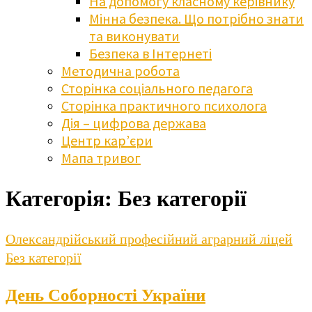
На допомогу класному керівнику
Мінна безпека. Що потрібно знати
та виконувати
Безпека в Інтернеті
Методична робота
Сторінка соціального педагога
Сторінка практичного психолога
Дія – цифрова держава
Центр кар’єри
Мапа тривог
Категорія:
Без категорії
Олександрійський професійний аграрний ліцей
Без категорії
День Соборності України