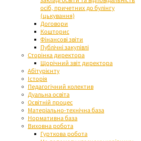
осіб, причетних до булінгу
(цькування)
Договори
Кошторис
Фінансові звіти
Публічні закупівлі
Сторінка директора
Щорічний звіт директора
Абітурієнту
Історія
Педагогічний колектив
Дуальна освіта
Освітній процес
Матеріально-технічна база
Нормативна база
Виховна робота
Гурткова робота