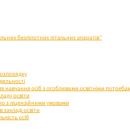
льних безпілотних літальних апаратів”
розпорядку
діяльності
для навчання осіб з особливими освітніми потреба
ладу освіти
дно з ліцензійними умовами
 закладі освіти
ькість осіб