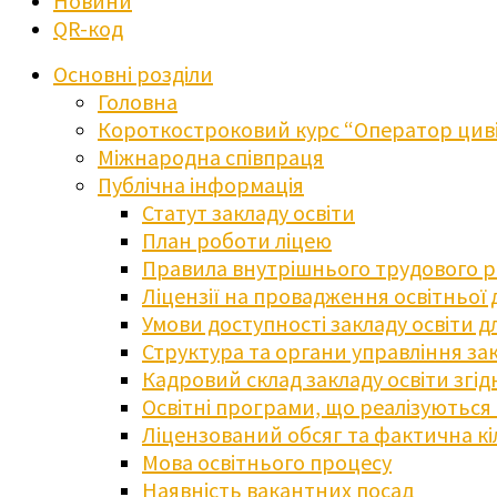
Новини
QR-код
Основні розділи
Головна
Короткостроковий курс “Оператор циві
Міжнародна співпраця
Публічна інформація
Статут закладу освіти
План роботи ліцею
Правила внутрішнього трудового 
Ліцензії на провадження освітньої 
Умови доступності закладу освіти 
Структура та органи управління зак
Кадровий склад закладу освіти згі
Освітні програми, що реалізуються в
Ліцензований обсяг та фактична кіл
Мова освітнього процесу
Наявність вакантних посад