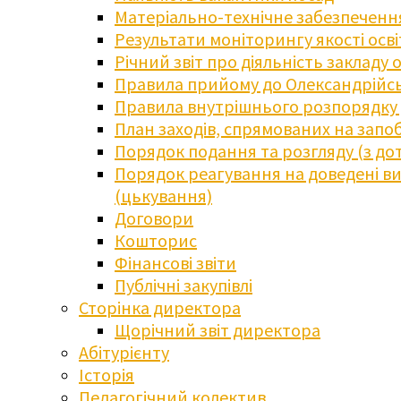
Матеріально-технічне забезпечення
Результати моніторингу якості осв
Річний звіт про діяльність закладу 
Правила прийому до Олександрійсь
Правила внутрішнього розпорядку д
План заходів, спрямованих на запоб
Порядок подання та розгляду (з до
Порядок реагування на доведені випа
(цькування)
Договори
Кошторис
Фінансові звіти
Публічні закупівлі
Сторінка директора
Щорічний звіт директора
Абітурієнту
Історія
Педагогічний колектив