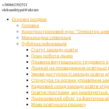
+380662302521
oleksandriypal@ukr.net
Основні розділи
Головна
Короткостроковий курс “Оператор циві
Міжнародна співпраця
Публічна інформація
Статут закладу освіти
План роботи ліцею
Правила внутрішнього трудового 
Ліцензії на провадження освітньої 
Умови доступності закладу освіти 
Структура та органи управління зак
Кадровий склад закладу освіти згі
Освітні програми, що реалізуються в
Ліцензований обсяг та фактична кіл
Мова освітнього процесу