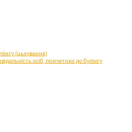
лінгу (цькування)
відальність осіб, причетних до булінгу