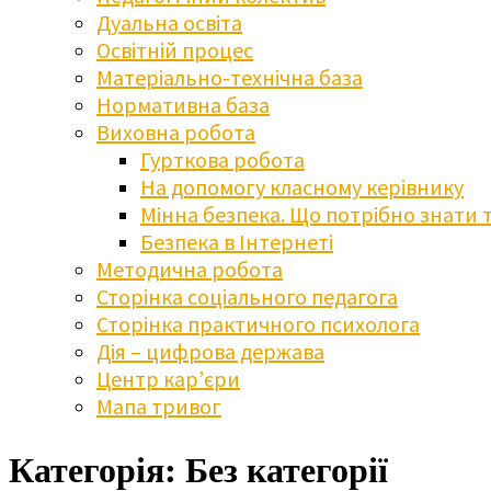
Дуальна освіта
Освітній процес
Матеріально-технічна база
Нормативна база
Виховна робота
Гурткова робота
На допомогу класному керівнику
Мінна безпека. Що потрібно знати 
Безпека в Інтернеті
Методична робота
Сторінка соціального педагога
Сторінка практичного психолога
Дія – цифрова держава
Центр кар’єри
Мапа тривог
Категорія:
Без категорії