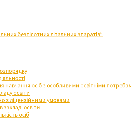
льних безпілотних літальних апаратів”
розпорядку
діяльності
для навчання осіб з особливими освітніми потреба
ладу освіти
дно з ліцензійними умовами
 закладі освіти
ькість осіб