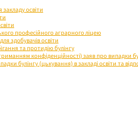
 закладу освіти
іти
освіти
кого професійного аграрного ліцею
ля здобувачів освіти
ігання та протидію булінгу
триманням конфіденційності) заяв про випадки бу
дки булінгу (цькування) в закладі освіти та відпо