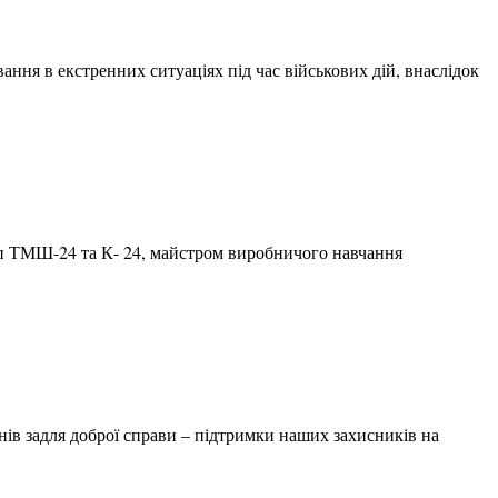
ння в екстренних ситуаціях під час військових дій, внаслідок
руп ТМШ-24 та К- 24, майстром виробничого навчання
чнів задля доброї справи – підтримки наших захисників на