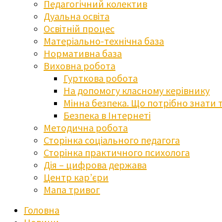
Педагогічний колектив
Дуальна освіта
Освітній процес
Матеріально-технічна база
Нормативна база
Виховна робота
Гурткова робота
На допомогу класному керівнику
Мінна безпека. Що потрібно знати 
Безпека в Інтернеті
Методична робота
Сторінка соціального педагога
Сторінка практичного психолога
Дія – цифрова держава
Центр кар’єри
Мапа тривог
Головна