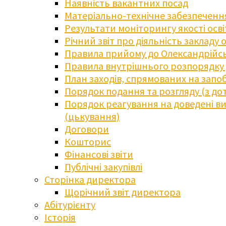
Наявність вакантних посад
Матеріально-технічне забезпечення
Результати моніторингу якості осв
Річний звіт про діяльність закладу 
Правила прийому до Олександрійсь
Правила внутрішнього розпорядку д
План заходів, спрямованих на запоб
Порядок подання та розгляду (з до
Порядок реагування на доведені випа
(цькування)
Договори
Кошторис
Фінансові звіти
Публічні закупівлі
Сторінка директора
Щорічний звіт директора
Абітурієнту
Історія