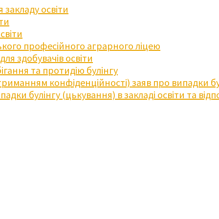
 закладу освіти
іти
освіти
кого професійного аграрного ліцею
ля здобувачів освіти
ігання та протидію булінгу
триманням конфіденційності) заяв про випадки бу
дки булінгу (цькування) в закладі освіти та відпо