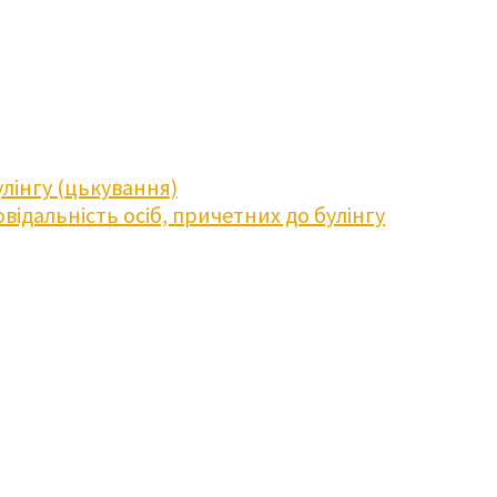
лінгу (цькування)
відальність осіб, причетних до булінгу