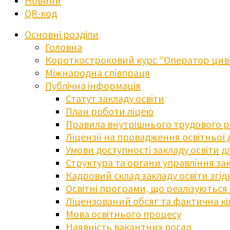
Новини
QR-код
Основні розділи
Головна
Короткостроковий курс “Оператор циві
Міжнародна співпраця
Публічна інформація
Статут закладу освіти
План роботи ліцею
Правила внутрішнього трудового 
Ліцензії на провадження освітньої 
Умови доступності закладу освіти 
Структура та органи управління зак
Кадровий склад закладу освіти згі
Освітні програми, що реалізуються в
Ліцензований обсяг та фактична кіл
Мова освітнього процесу
Наявність вакантних посад