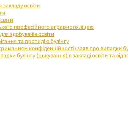
 закладу освіти
іти
освіти
кого професійного аграрного ліцею
ля здобувачів освіти
ігання та протидію булінгу
триманням конфіденційності) заяв про випадки бу
дки булінгу (цькування) в закладі освіти та відпо