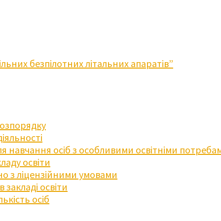
льних безпілотних літальних апаратів”
розпорядку
діяльності
для навчання осіб з особливими освітніми потреба
ладу освіти
дно з ліцензійними умовами
 закладі освіти
ькість осіб