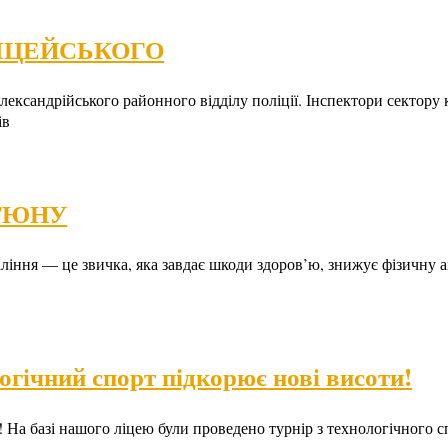
ІЦЕЙСЬКОГО
Олександрійського районного відділу поліції. Інспектори сектор
ів
ТЮНУ
ння — це звичка, яка завдає шкоди здоров’ю, знижує фізичну ак
гічний спорт підкорює нові висоти!
 На базі нашого ліцею були проведено турнір з технологічного 