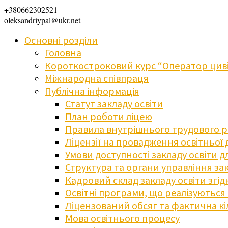
+380662302521
oleksandriypal@ukr.net
Основні розділи
Головна
Короткостроковий курс “Оператор циві
Міжнародна співпраця
Публічна інформація
Статут закладу освіти
План роботи ліцею
Правила внутрішнього трудового 
Ліцензії на провадження освітньої 
Умови доступності закладу освіти 
Структура та органи управління зак
Кадровий склад закладу освіти згі
Освітні програми, що реалізуються в
Ліцензований обсяг та фактична кіл
Мова освітнього процесу