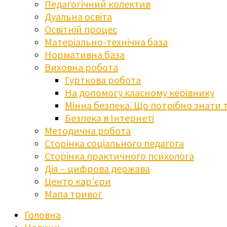
Педагогічний колектив
Дуальна освіта
Освітній процес
Матеріально-технічна база
Нормативна база
Виховна робота
Гурткова робота
На допомогу класному керівнику
Мінна безпека. Що потрібно знати 
Безпека в Інтернеті
Методична робота
Сторінка соціального педагога
Сторінка практичного психолога
Дія – цифрова держава
Центр кар’єри
Мапа тривог
Головна