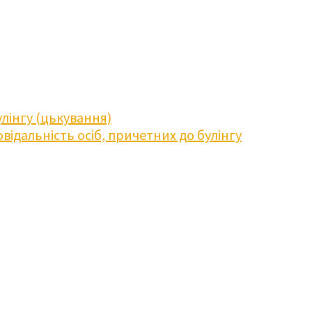
лінгу (цькування)
відальність осіб, причетних до булінгу