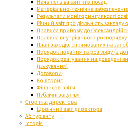
Наявність вакантних посад
Матеріально-технічне забезпечення
Результати моніторингу якості осв
Річний звіт про діяльність закладу 
Правила прийому до Олександрійсь
Правила внутрішнього розпорядку д
План заходів, спрямованих на запоб
Порядок подання та розгляду (з до
Порядок реагування на доведені випа
(цькування)
Договори
Кошторис
Фінансові звіти
Публічні закупівлі
Сторінка директора
Щорічний звіт директора
Абітурієнту
Історія