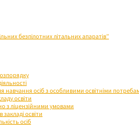
льних безпілотних літальних апаратів”
розпорядку
діяльності
для навчання осіб з особливими освітніми потреба
ладу освіти
дно з ліцензійними умовами
 закладі освіти
ькість осіб