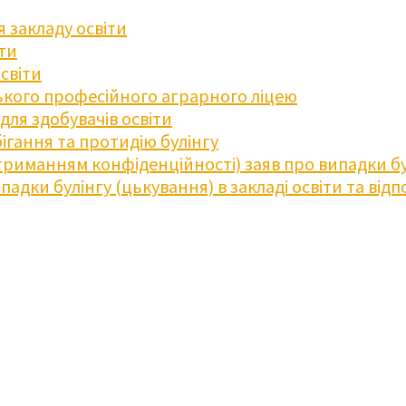
 закладу освіти
іти
освіти
кого професійного аграрного ліцею
ля здобувачів освіти
ігання та протидію булінгу
триманням конфіденційності) заяв про випадки бу
дки булінгу (цькування) в закладі освіти та відпо