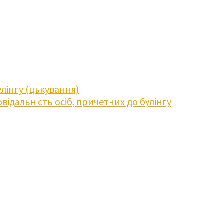
лінгу (цькування)
відальність осіб, причетних до булінгу