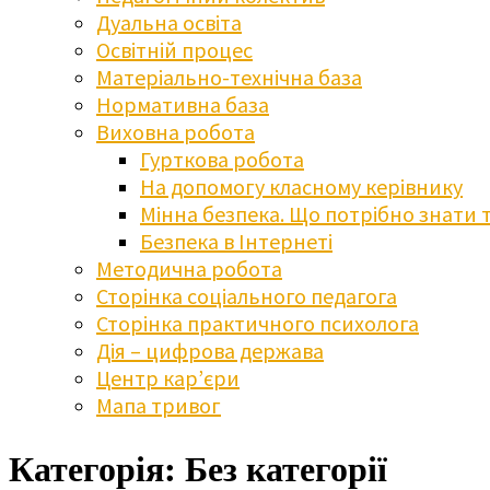
Дуальна освіта
Освітній процес
Матеріально-технічна база
Нормативна база
Виховна робота
Гурткова робота
На допомогу класному керівнику
Мінна безпека. Що потрібно знати 
Безпека в Інтернеті
Методична робота
Сторінка соціального педагога
Сторінка практичного психолога
Дія – цифрова держава
Центр кар’єри
Мапа тривог
Категорія:
Без категорії