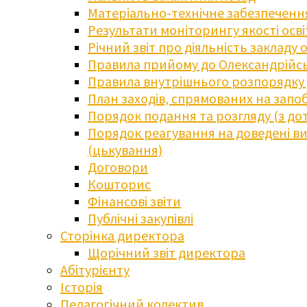
Матеріально-технічне забезпечення
Результати моніторингу якості осв
Річний звіт про діяльність закладу 
Правила прийому до Олександрійсь
Правила внутрішнього розпорядку д
План заходів, спрямованих на запоб
Порядок подання та розгляду (з до
Порядок реагування на доведені випа
(цькування)
Договори
Кошторис
Фінансові звіти
Публічні закупівлі
Сторінка директора
Щорічний звіт директора
Абітурієнту
Історія
Педагогічний колектив