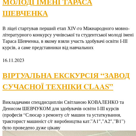
МОЛОДІ ІМЕНІ ТАРАСА
ШЕВЧЕНКА
В ліцеї стартував перший етап ХІV-го Міжнародного мовно-
літературного конкурсу учнівської та студентської молоді імені
Тараса Шевченка, в якому взяли участь здобувачі освіти І-ІІІ
курсів, а саме представники від навчальних
16.11.2023
ВІРТУАЛЬНА ЕКСКУРСІЯ “ЗАВОД
СУЧАСНОЇ ТЕХНІКИ CLAAS”
Викладачами спецдисциплін Світланою КОВАЛЕНКО та
Денисом ШЕВЧУКОМ для здобувачів освіти І-ІІІ курсів
(професія “Слюсар з ремонту с/г машин та устаткування,
тракторист машиніст с/г виробництва кат.”А1″,”A2″,”B1”)
було проведено дуже цікаву