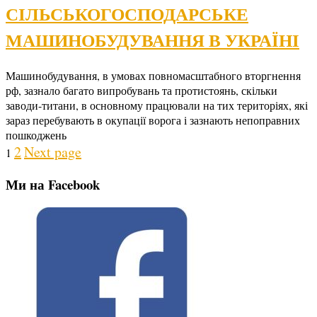
СІЛЬСЬКОГОСПОДАРСЬКЕ
МАШИНОБУДУВАННЯ В УКРАЇНІ
Машинобудування, в умовах повномасштабного вторгнення
рф, зазнало багато випробувань та протистоянь, скільки
заводи-титани, в основному працювали на тих територіях, які
зараз перебувають в окупації ворога і зазнають непоправних
пошкоджень
Posts
Page
Page
2
Next page
1
pagination
Ми на Facebook