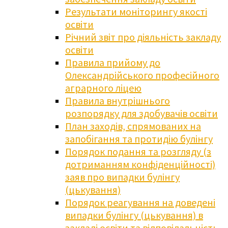
Результати моніторингу якості
освіти
Річний звіт про діяльність закладу
освіти
Правила прийому до
Олександрійського професійного
аграрного ліцею
Правила внутрішнього
розпорядку для здобувачів освіти
План заходів, спрямованих на
запобігання та протидію булінгу
Порядок подання та розгляду (з
дотриманням конфіденційності)
заяв про випадки булінгу
(цькування)
Порядок реагування на доведені
випадки булінгу (цькування) в
закладі освіти та відповідальність