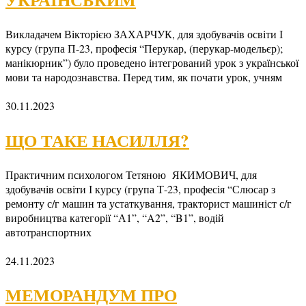
Викладачем Вікторією ЗАХАРЧУК, для здобувачів освіти І
курсу (група П-23, професія “Перукар, (перукар-модельєр);
манікюрник”) було проведено інтегрований урок з української
мови та народознавства. Перед тим, як почати урок, учням
30.11.2023
ЩО ТАКЕ НАСИЛЛЯ?
Практичним психологом Тетяною ЯКИМОВИЧ, для
здобувачів освіти І курсу (група Т-23, професія “Слюсар з
ремонту с/г машин та устаткування, тракторист машиніст с/г
виробництва категорії “А1”, “A2”, “B1”, водій
автотранспортних
24.11.2023
МЕМОРАНДУМ ПРО