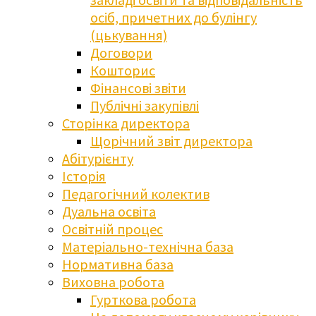
осіб, причетних до булінгу
(цькування)
Договори
Кошторис
Фінансові звіти
Публічні закупівлі
Сторінка директора
Щорічний звіт директора
Абітурієнту
Історія
Педагогічний колектив
Дуальна освіта
Освітній процес
Матеріально-технічна база
Нормативна база
Виховна робота
Гурткова робота