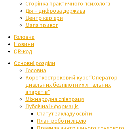
Сторінка практичного психолога
Дія – цифрова держава
Центр кар’єри
Мапа тривог
Головна
Новини
QR-код
Основні розділи
Головна
Короткостроковий курс “Оператор
цивільних безпілотних літальних
апаратів”
Міжнародна співпраця
Публічна інформація
Статут закладу освіти
План роботи ліцею
Правила внутрішнього трудового