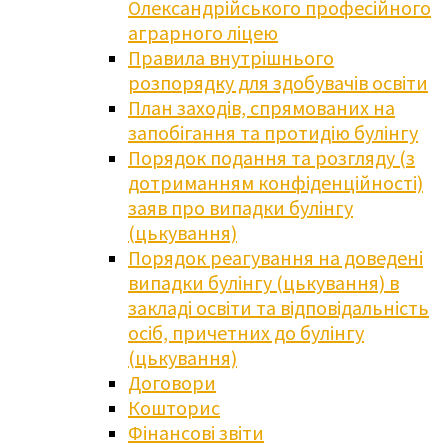
Олександрійського професійного
аграрного ліцею
Правила внутрішнього
розпорядку для здобувачів освіти
План заходів, спрямованих на
запобігання та протидію булінгу
Порядок подання та розгляду (з
дотриманням конфіденційності)
заяв про випадки булінгу
(цькування)
Порядок реагування на доведені
випадки булінгу (цькування) в
закладі освіти та відповідальність
осіб, причетних до булінгу
(цькування)
Договори
Кошторис
Фінансові звіти