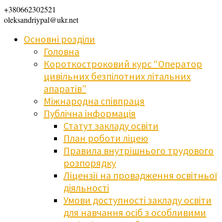
+380662302521
oleksandriypal@ukr.net
Основні розділи
Головна
Короткостроковий курс “Оператор
цивільних безпілотних літальних
апаратів”
Міжнародна співпраця
Публічна інформація
Статут закладу освіти
План роботи ліцею
Правила внутрішнього трудового
розпорядку
Ліцензії на провадження освітньої
діяльності
Умови доступності закладу освіти
для навчання осіб з особливими