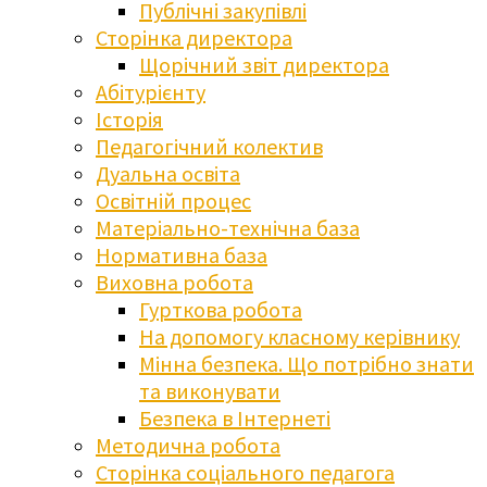
Публічні закупівлі
Сторінка директора
Щорічний звіт директора
Абітурієнту
Історія
Педагогічний колектив
Дуальна освіта
Освітній процес
Матеріально-технічна база
Нормативна база
Виховна робота
Гурткова робота
На допомогу класному керівнику
Мінна безпека. Що потрібно знати
та виконувати
Безпека в Інтернеті
Методична робота
Сторінка соціального педагога