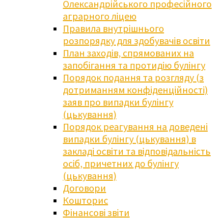
Олександрійського професійного
аграрного ліцею
Правила внутрішнього
розпорядку для здобувачів освіти
План заходів, спрямованих на
запобігання та протидію булінгу
Порядок подання та розгляду (з
дотриманням конфіденційності)
заяв про випадки булінгу
(цькування)
Порядок реагування на доведені
випадки булінгу (цькування) в
закладі освіти та відповідальність
осіб, причетних до булінгу
(цькування)
Договори
Кошторис
Фінансові звіти