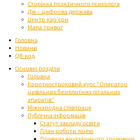
Сторінка практичного психолога
Дія – цифрова держава
Центр кар’єри
Мапа тривог
Головна
Новини
QR-код
Основні розділи
Головна
Короткостроковий курс “Оператор
цивільних безпілотних літальних
апаратів”
Міжнародна співпраця
Публічна інформація
Статут закладу освіти
План роботи ліцею
Правила внутрішнього трудового