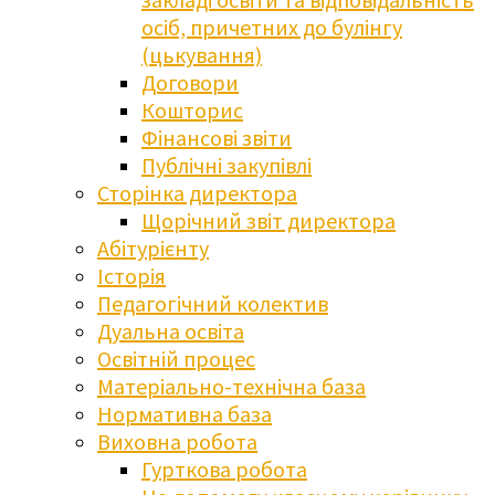
осіб, причетних до булінгу
(цькування)
Договори
Кошторис
Фінансові звіти
Публічні закупівлі
Сторінка директора
Щорічний звіт директора
Абітурієнту
Історія
Педагогічний колектив
Дуальна освіта
Освітній процес
Матеріально-технічна база
Нормативна база
Виховна робота
Гурткова робота