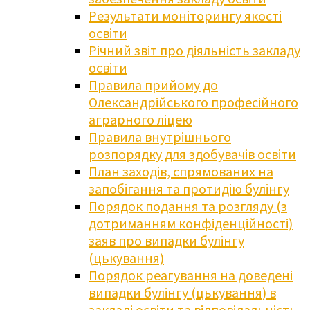
Результати моніторингу якості
освіти
Річний звіт про діяльність закладу
освіти
Правила прийому до
Олександрійського професійного
аграрного ліцею
Правила внутрішнього
розпорядку для здобувачів освіти
План заходів, спрямованих на
запобігання та протидію булінгу
Порядок подання та розгляду (з
дотриманням конфіденційності)
заяв про випадки булінгу
(цькування)
Порядок реагування на доведені
випадки булінгу (цькування) в
закладі освіти та відповідальність