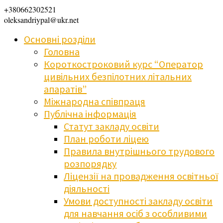
+380662302521
oleksandriypal@ukr.net
Основні розділи
Головна
Короткостроковий курс “Оператор
цивільних безпілотних літальних
апаратів”
Міжнародна співпраця
Публічна інформація
Статут закладу освіти
План роботи ліцею
Правила внутрішнього трудового
розпорядку
Ліцензії на провадження освітньої
діяльності
Умови доступності закладу освіти
для навчання осіб з особливими