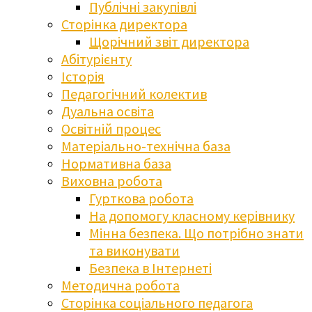
Публічні закупівлі
Сторінка директора
Щорічний звіт директора
Абітурієнту
Історія
Педагогічний колектив
Дуальна освіта
Освітній процес
Матеріально-технічна база
Нормативна база
Виховна робота
Гурткова робота
На допомогу класному керівнику
Мінна безпека. Що потрібно знати
та виконувати
Безпека в Інтернеті
Методична робота
Сторінка соціального педагога