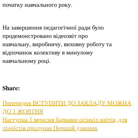
початку навчального року.
На завершення педагогічної ради було
продемонстровано відеозвіт про
навчальну, виробничу, виховну роботу та
відпочинок колективу в минулому
навчальному році.
Share:
Навігація
Previous
Попередня
ВСТУПИТИ ДО ЗАКЛАДУ МОЖНА
post:
ДО 1 ЖОВТНЯ
записів
Next
Наступна
1 вересня барвами осінніх квітів, для
post:
ліцеїстів пролунав Перший дзвоник