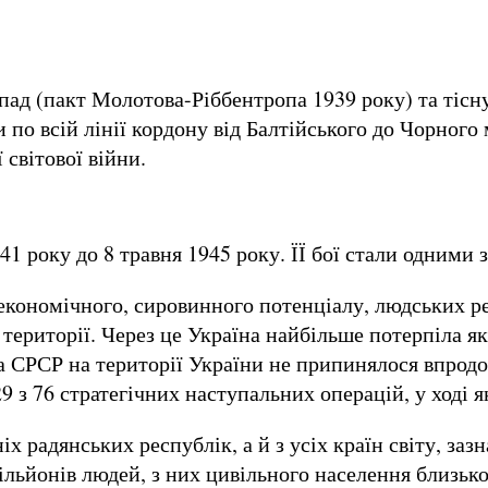
пад (пакт Молотова-Ріббентропа 1939 року) та тісн
по всій лінії кордону від Балтійського до Чорного
 світової війни.
41 року до 8 травня 1945 року. ЇЇ бої стали одними 
 економічного, сировинного потенціалу, людських р
ериторії. Через це Україна найбільше потерпіла як в
СРСР на території України не припинялося впродовж
 29 з 76 стратегічних наступальних операцій, у ход
х радянських республік, а й з усіх країн світу, зазн
мільйонів людей, з них цивільного населення близько