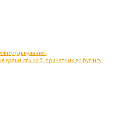
лінгу (цькування)
відальність осіб, причетних до булінгу