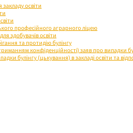
 закладу освіти
іти
освіти
кого професійного аграрного ліцею
ля здобувачів освіти
ігання та протидію булінгу
триманням конфіденційності) заяв про випадки бу
дки булінгу (цькування) в закладі освіти та відпо