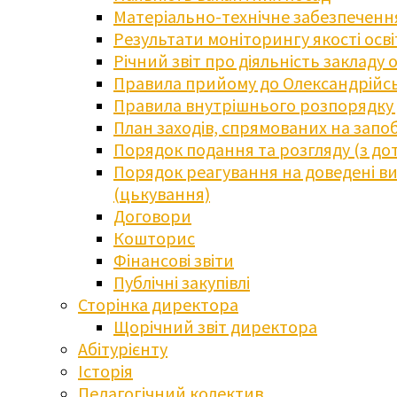
Матеріально-технічне забезпечення
Результати моніторингу якості осв
Річний звіт про діяльність закладу 
Правила прийому до Олександрійсь
Правила внутрішнього розпорядку д
План заходів, спрямованих на запоб
Порядок подання та розгляду (з до
Порядок реагування на доведені випа
(цькування)
Договори
Кошторис
Фінансові звіти
Публічні закупівлі
Сторінка директора
Щорічний звіт директора
Абітурієнту
Історія
Педагогічний колектив