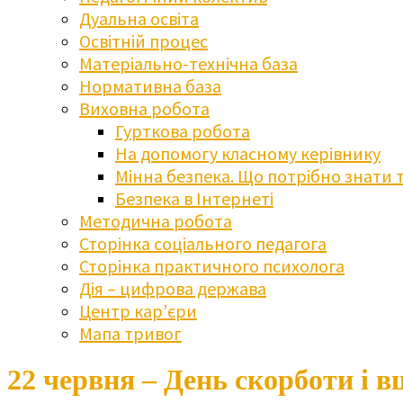
Дуальна освіта
Освітній процес
Матеріально-технічна база
Нормативна база
Виховна робота
Гурткова робота
На допомогу класному керівнику
Мінна безпека. Що потрібно знати 
Безпека в Інтернеті
Методична робота
Сторінка соціального педагога
Сторінка практичного психолога
Дія – цифрова держава
Центр кар’єри
Мапа тривог
22 червня – День скорботи і 