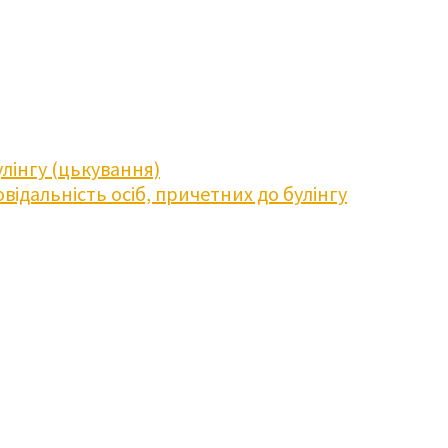
лінгу (цькування)
відальність осіб, причетних до булінгу