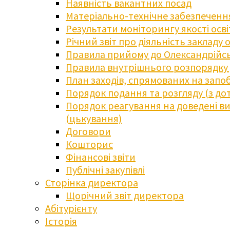
Наявність вакантних посад
Матеріально-технічне забезпечення
Результати моніторингу якості осв
Річний звіт про діяльність закладу 
Правила прийому до Олександрійсь
Правила внутрішнього розпорядку д
План заходів, спрямованих на запоб
Порядок подання та розгляду (з до
Порядок реагування на доведені випа
(цькування)
Договори
Кошторис
Фінансові звіти
Публічні закупівлі
Сторінка директора
Щорічний звіт директора
Абітурієнту
Історія