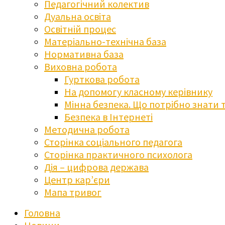
Педагогічний колектив
Дуальна освіта
Освітній процес
Матеріально-технічна база
Нормативна база
Виховна робота
Гурткова робота
На допомогу класному керівнику
Мінна безпека. Що потрібно знати 
Безпека в Інтернеті
Методична робота
Сторінка соціального педагога
Сторінка практичного психолога
Дія – цифрова держава
Центр кар’єри
Мапа тривог
Головна