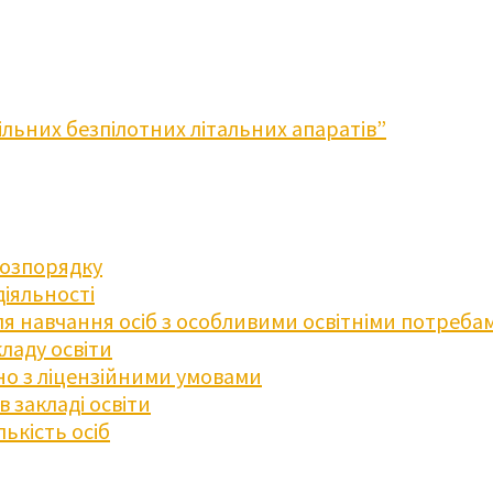
льних безпілотних літальних апаратів”
розпорядку
діяльності
для навчання осіб з особливими освітніми потреба
ладу освіти
дно з ліцензійними умовами
 закладі освіти
ькість осіб