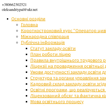
+380662302521
oleksandriypal@ukr.net
Основні розділи
Головна
Короткостроковий курс “Оператор циві
Міжнародна співпраця
Публічна інформація
Статут закладу освіти
План роботи ліцею
Правила внутрішнього трудового 
Ліцензії на провадження освітньої 
Умови доступності закладу освіти 
Структура та органи управління зак
Кадровий склад закладу освіти згі
Освітні програми, що реалізуються в
Ліцензований обсяг та фактична кіл
Мова освітнього процесу