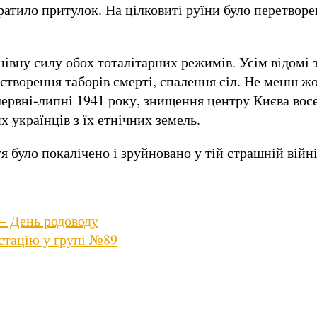
ратило притулок. На цілковиті руїни було перетворе
івну силу обох тоталітарних режимів. Усім відомі 
 створення таборів смерті, спалення сіл. Не менш 
 червні-липні 1941 року, знищення центру Києва вос
 українців з їх етнічних земель.
я було покалічено і зруйновано у тій страшній війні
 – День родоводу
стацію у групі №89