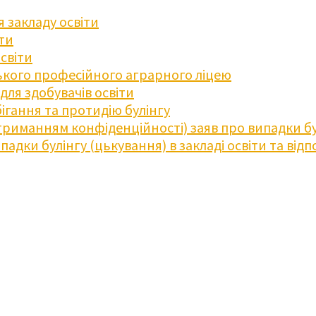
 закладу освіти
іти
освіти
кого професійного аграрного ліцею
ля здобувачів освіти
ігання та протидію булінгу
триманням конфіденційності) заяв про випадки бу
дки булінгу (цькування) в закладі освіти та відпо