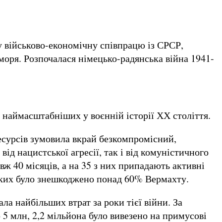
у військово-економічну співпрацю із СРСР,
 моря. Розпочалася німецько-радянська війна 1941-
з наймасштабніших у воєнній історії ХХ століття.
есурсів зумовила вкрай безкомпромісний,
ід нацистської агресії, так і від комуністичного
 40 місяців, а на 35 з них припадають активні
і яких було знешкоджено понад 60% Вермахту.
ала найбільших втрат за роки тієї війни. За
 5 млн, 2,2 мільйона було вивезено на примусові