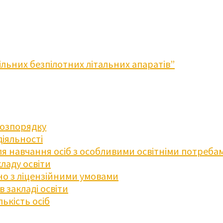
льних безпілотних літальних апаратів”
розпорядку
діяльності
для навчання осіб з особливими освітніми потреба
ладу освіти
дно з ліцензійними умовами
 закладі освіти
ькість осіб