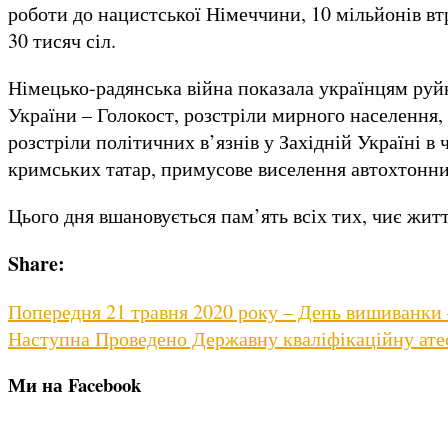
роботи до нацистської Німеччини, 10 мільйонів вт
30 тисяч сіл.
Німецько-радянська війна показала українцям руйн
України – Голокост, розстріли мирного населення,
розстріли політичних в’язнів у Західній Україні в
кримських татар, примусове виселення автохтонних
Цього дня вшановується пам’ять всіх тих, чиє житт
Share:
Навігація
Previous
Попередня
21 травня 2020 року – День вишиванки
Next
post:
Наступна
Проведено Державну кваліфікаційну ате
записів
post:
Ми на Facebook