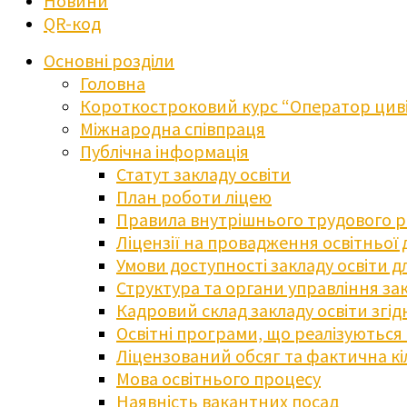
Новини
QR-код
Основні розділи
Головна
Короткостроковий курс “Оператор циві
Міжнародна співпраця
Публічна інформація
Статут закладу освіти
План роботи ліцею
Правила внутрішнього трудового 
Ліцензії на провадження освітньої 
Умови доступності закладу освіти 
Структура та органи управління зак
Кадровий склад закладу освіти згі
Освітні програми, що реалізуються в
Ліцензований обсяг та фактична кіл
Мова освітнього процесу
Наявність вакантних посад