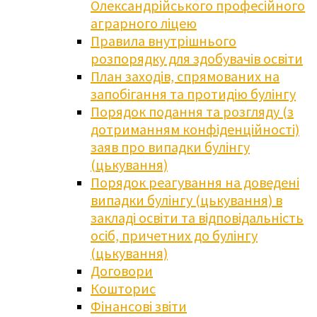
Олександрійського професійного
аграрного ліцею
Правила внутрішнього
розпорядку для здобувачів освіти
План заходів, спрямованих на
запобігання та протидію булінгу
Порядок подання та розгляду (з
дотриманням конфіденційності)
заяв про випадки булінгу
(цькування)
Порядок реагування на доведені
випадки булінгу (цькування) в
закладі освіти та відповідальність
осіб, причетних до булінгу
(цькування)
Договори
Кошторис
Фінансові звіти