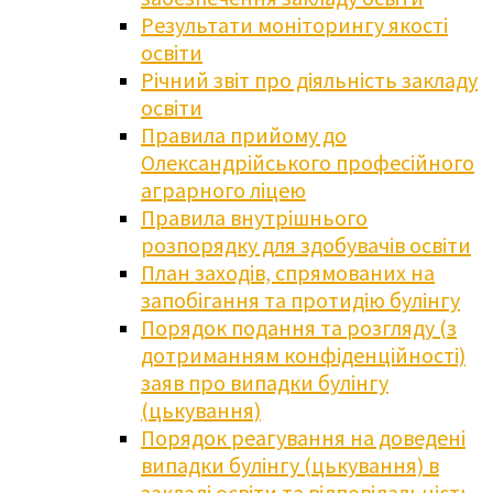
Результати моніторингу якості
освіти
Річний звіт про діяльність закладу
освіти
Правила прийому до
Олександрійського професійного
аграрного ліцею
Правила внутрішнього
розпорядку для здобувачів освіти
План заходів, спрямованих на
запобігання та протидію булінгу
Порядок подання та розгляду (з
дотриманням конфіденційності)
заяв про випадки булінгу
(цькування)
Порядок реагування на доведені
випадки булінгу (цькування) в
закладі освіти та відповідальність