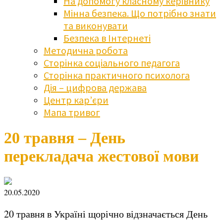
На допомогу класному керівнику
Мінна безпека. Що потрібно знати
та виконувати
Безпека в Інтернеті
Методична робота
Сторінка соціального педагога
Сторінка практичного психолога
Дія – цифрова держава
Центр кар’єри
Мапа тривог
20 травня – День
перекладача жестової мови
20.05.2020
20 травня в Україні щорічно відзначається День