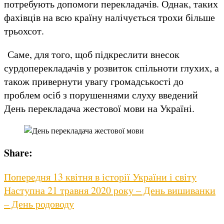
потребують допомоги перекладачів. Однак, таких
фахівців на всю країну налічується трохи більше
трьохсот.
Саме, для того, щоб підкреслити внесок
сурдоперекладачів у розвиток спільноти глухих, а
також привернути увагу громадськості до
проблем осіб з порушеннями слуху введений
День перекладача жестової мови на Україні.
Share:
Навігація
Previous
Попередня
13 квітня в історії України і світу
Next
post:
Наступна
21 травня 2020 року – День вишиванки
записів
post:
– День родоводу