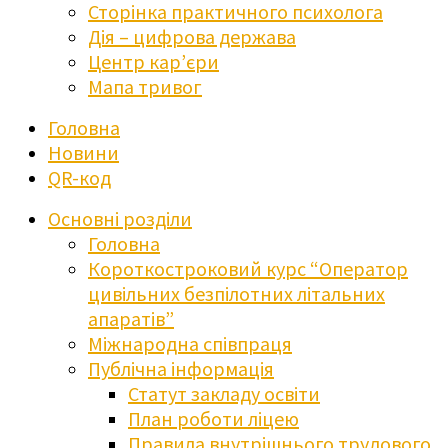
Сторінка практичного психолога
Дія – цифрова держава
Центр кар’єри
Мапа тривог
Головна
Новини
QR-код
Основні розділи
Головна
Короткостроковий курс “Оператор
цивільних безпілотних літальних
апаратів”
Міжнародна співпраця
Публічна інформація
Статут закладу освіти
План роботи ліцею
Правила внутрішнього трудового