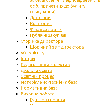
осіб, причетних до булінгу
(цькування)
Договори
Кошторис
Фінансові звіти
Публічні закупівлі
Сторінка директора
Щорічний звіт директора
Абітурієнту
Історія
Педагогічний колектив
Дуальна освіта
Освітній процес
Матеріально-технічна база
Нормативна база
Виховна робота
Гурткова робота