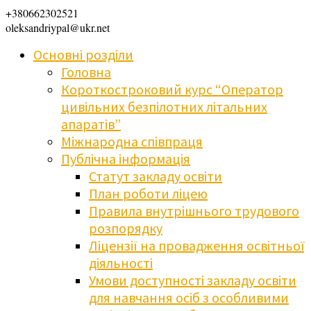
+380662302521
oleksandriypal@ukr.net
Основні розділи
Головна
Короткостроковий курс “Оператор
цивільних безпілотних літальних
апаратів”
Міжнародна співпраця
Публічна інформація
Статут закладу освіти
План роботи ліцею
Правила внутрішнього трудового
розпорядку
Ліцензії на провадження освітньої
діяльності
Умови доступності закладу освіти
для навчання осіб з особливими