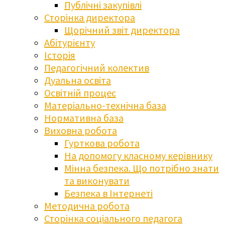
Публічні закупівлі
Сторінка директора
Щорічний звіт директора
Абітурієнту
Історія
Педагогічний колектив
Дуальна освіта
Освітній процес
Матеріально-технічна база
Нормативна база
Виховна робота
Гурткова робота
На допомогу класному керівнику
Мінна безпека. Що потрібно знати
та виконувати
Безпека в Інтернеті
Методична робота
Сторінка соціального педагога