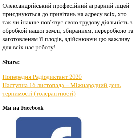
Олександрійський професійний аграрний ліцей
приєднуються до привітань на адресу всіх, хто
так чи інакше пов’язує свою трудову діяльність з
обробкой нашої землі, збиранням, переробкою та
заготовленям її плодів, здійснюючи цю важливу
для всіх нас роботу!
Share:
Навігація
Previous
Попередня
Радіодиктант 2020
Next
post:
Наступна
16 листопада – Міжнародний день
записів
post:
терпимості (толерантності)
Ми на Facebook