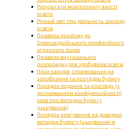
Результати моніторингу якості
освіти
Річний звіт про діяльність закладу
освіти
Правила прийому до
Олександрійського професійного
аграрного ліцею
Правила внутрішнього
розпорядку для здобувачів освіти
План заходів, спрямованих на
запобігання та протидію булінгу
Порядок подання та розгляду (з
дотриманням конфіденційності)
заяв про випадки булінгу
(цькування)
Порядок реагування на доведені
випадки булінгу (цькування) в
закладі освіти та відповідальність