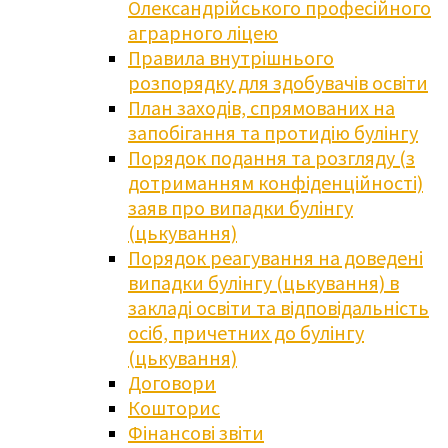
Олександрійського професійного
аграрного ліцею
Правила внутрішнього
розпорядку для здобувачів освіти
План заходів, спрямованих на
запобігання та протидію булінгу
Порядок подання та розгляду (з
дотриманням конфіденційності)
заяв про випадки булінгу
(цькування)
Порядок реагування на доведені
випадки булінгу (цькування) в
закладі освіти та відповідальність
осіб, причетних до булінгу
(цькування)
Договори
Кошторис
Фінансові звіти