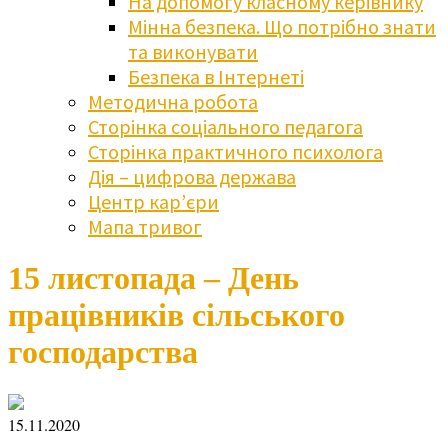
На допомогу класному керівнику
Мінна безпека. Що потрібно знати
та виконувати
Безпека в Інтернеті
Методична робота
Сторінка соціального педагога
Сторінка практичного психолога
Дія – цифрова держава
Центр кар’єри
Мапа тривог
15 листопада – День
працівників сільського
господарства
15.11.2020