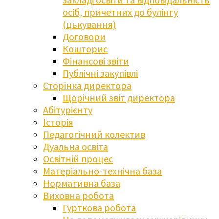
осіб, причетних до булінгу
(цькування)
Договори
Кошторис
Фінансові звіти
Публічні закупівлі
Сторінка директора
Щорічний звіт директора
Абітурієнту
Історія
Педагогічний колектив
Дуальна освіта
Освітній процес
Матеріально-технічна база
Нормативна база
Виховна робота
Гурткова робота