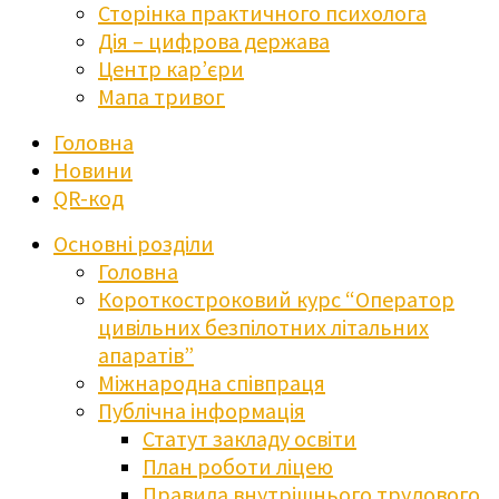
Сторінка практичного психолога
Дія – цифрова держава
Центр кар’єри
Мапа тривог
Головна
Новини
QR-код
Основні розділи
Головна
Короткостроковий курс “Оператор
цивільних безпілотних літальних
апаратів”
Міжнародна співпраця
Публічна інформація
Статут закладу освіти
План роботи ліцею
Правила внутрішнього трудового