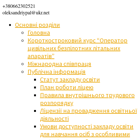
+380662302521
oleksandriypal@ukr.net
Основні розділи
Головна
Короткостроковий курс “Оператор
цивільних безпілотних літальних
апаратів”
Міжнародна співпраця
Публічна інформація
Статут закладу освіти
План роботи ліцею
Правила внутрішнього трудового
розпорядку
Ліцензії на провадження освітньої
діяльності
Умови доступності закладу освіти
для навчання осіб з особливими