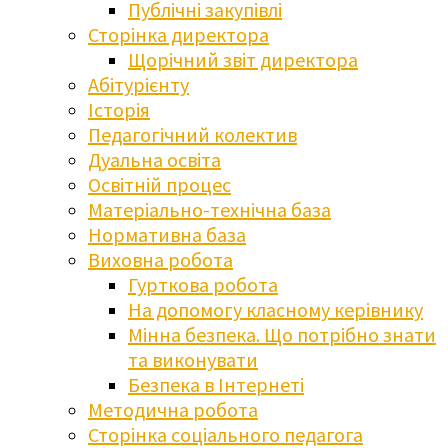
Публічні закупівлі
Сторінка директора
Щорічний звіт директора
Абітурієнту
Історія
Педагогічний колектив
Дуальна освіта
Освітній процес
Матеріально-технічна база
Нормативна база
Виховна робота
Гурткова робота
На допомогу класному керівнику
Мінна безпека. Що потрібно знати
та виконувати
Безпека в Інтернеті
Методична робота
Сторінка соціального педагога