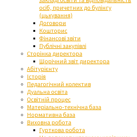
осіб, причетних до булінгу
(цькування)
Договори
Кошторис
Фінансові звіти
Публічні закупівлі
Сторінка директора
Щорічний звіт директора
Абітурієнту
Історія
Педагогічний колектив
Дуальна освіта
Освітній процес
Матеріально-технічна база
Нормативна база
Виховна робота
Гурткова робота