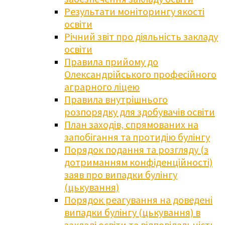
Результати моніторингу якості
освіти
Річний звіт про діяльність закладу
освіти
Правила прийому до
Олександрійського професійного
аграрного ліцею
Правила внутрішнього
розпорядку для здобувачів освіти
План заходів, спрямованих на
запобігання та протидію булінгу
Порядок подання та розгляду (з
дотриманням конфіденційності)
заяв про випадки булінгу
(цькування)
Порядок реагування на доведені
випадки булінгу (цькування) в
закладі освіти та відповідальність