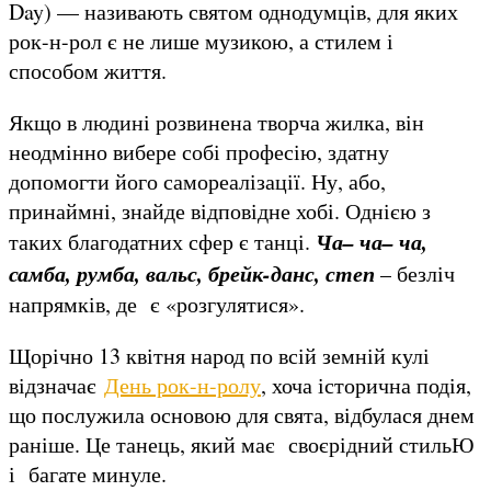
Day) — називають святом однодумців, для яких
рок-н-рол є не лише музикою, а стилем і
способом життя.
Якщо в людині розвинена творча жилка, він
неодмінно вибере собі професію, здатну
допомогти його самореалізації. Ну, або,
принаймні, знайде відповідне хобі. Однією з
Ча
–
ча
–
ча,
таких благодатних сфер є танці.
самба, ру
мб
а, вальс, брейк-данс, степ
– безліч
напрямків, де є «розгулятися».
Щорічно 13 квітня народ по всій земній кулі
відзначає
День рок-н-ролу
, хоча історична подія,
що послужила основою для свята, відбулася днем
раніше. Це танець, який має своєрідний стильЮ
і багате минуле.