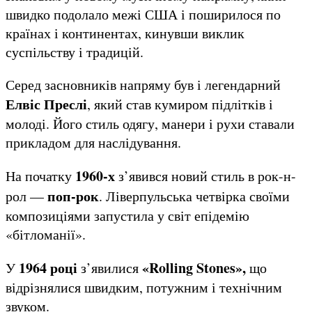
швидко подолало межі США і поширилося по
країнах і континентах, кинувши виклик
суспільству і традицій.
Серед засновників напряму був і легендарний
Елвіс Преслі
, який став кумиром підлітків і
молоді. Його стиль одягу, манери і рухи ставали
прикладом для наслідування.
1960-х
На початку
з’явився новий стиль в рок-н-
поп-рок
рол —
. Ліверпульська четвірка своїми
композиціями запустила у світ епідемію
«бітломанії».
1964 році
«
Rolling
Stones
»,
У
з’явилися
що
відрізнялися швидким, потужним і технічним
звуком.