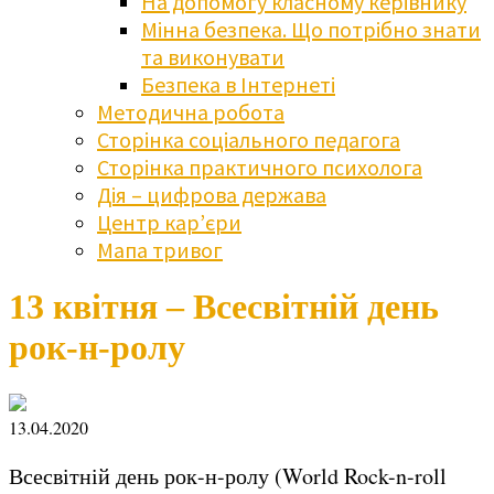
На допомогу класному керівнику
Мінна безпека. Що потрібно знати
та виконувати
Безпека в Інтернеті
Методична робота
Сторінка соціального педагога
Сторінка практичного психолога
Дія – цифрова держава
Центр кар’єри
Мапа тривог
13 квітня – Всесвітній день
рок-н-ролу
13.04.2020
Всесвітній день рок-н-ролу (World Rock-n-roll