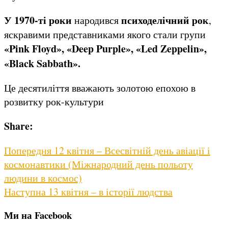
У 1970-ті роки
психоделічний рок
народився
,
яскравими представниками якого стали групи
«
Pink
Floyd
», «
Deep
Purple
», «
Led
Zeppelin
»,
«
Black
Sabbath
».
Це десятиліття вважають золотою епохою в
розвитку рок-культури
Share:
Навігація
Previous
Попередня
12 квітня – Всесвітній день авіації і
post:
космонавтики (Міжнародний день польоту
записів
людини в космос)
Next
Наступна
13 квітня – в історії людства
post:
Ми на Facebook