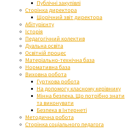
Публічні закупівлі
Сторінка директора
Щорічний звіт директора
Абітурієнту
Історія
Педагогічний колектив
Дуальна освіта
Освітній процес
Матеріально-технічна база
Нормативна база
Виховна робота
Гурткова робота
На допомогу класному керівнику
Мінна безпека. Що потрібно знати
та виконувати
Безпека в Інтернеті
Методична робота
Сторінка соціального педагога