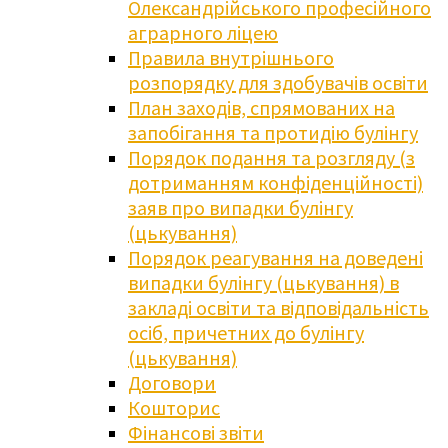
Олександрійського професійного
аграрного ліцею
Правила внутрішнього
розпорядку для здобувачів освіти
План заходів, спрямованих на
запобігання та протидію булінгу
Порядок подання та розгляду (з
дотриманням конфіденційності)
заяв про випадки булінгу
(цькування)
Порядок реагування на доведені
випадки булінгу (цькування) в
закладі освіти та відповідальність
осіб, причетних до булінгу
(цькування)
Договори
Кошторис
Фінансові звіти