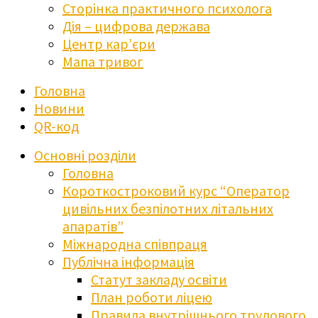
Сторінка практичного психолога
Дія – цифрова держава
Центр кар’єри
Мапа тривог
Головна
Новини
QR-код
Основні розділи
Головна
Короткостроковий курс “Оператор
цивільних безпілотних літальних
апаратів”
Міжнародна співпраця
Публічна інформація
Статут закладу освіти
План роботи ліцею
Правила внутрішнього трудового