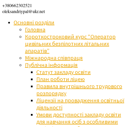
+380662302521
oleksandriypal@ukr.net
Основні розділи
Головна
Короткостроковий курс “Оператор
цивільних безпілотних літальних
апаратів”
Міжнародна співпраця
Публічна інформація
Статут закладу освіти
План роботи ліцею
Правила внутрішнього трудового
розпорядку
Ліцензії на провадження освітньої
діяльності
Умови доступності закладу освіти
для навчання осіб з особливими