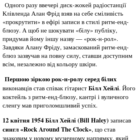
Одного разу ввечері диск-жокей радіостанції
Клівленда Алан Фрід взяв на себе сміливість
«прокрутити» в ефірі записи в стилі ритм-енд-
блюзу. А щоб не шокувати «білу» публіку,
придумав йому іншу назву — «рок-н-рол».
Завдяки Алану Фріду, замаскований ритм-енд-
блюз зазвучав на повну силу, ставши доступним
всім, незалежно від кольору шкіри.
Першою зіркою рок-н-ролу серед білих
Білл Хейлі
виконавців став співак гітарист
. Його
коктейль з ритм-енд-блюзу, кантрі і вуличного
сленгу мав приголомшливий успіх.
12 квітня 1954 Білл Хейлі (
Bill
Haley
)
записав
сингл «
Rock
Around
The
Clock
»
, що став
знаковим у новому музичному напрямку, який