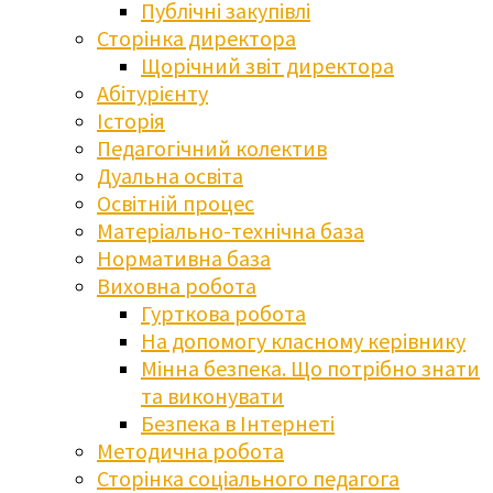
Публічні закупівлі
Сторінка директора
Щорічний звіт директора
Абітурієнту
Історія
Педагогічний колектив
Дуальна освіта
Освітній процес
Матеріально-технічна база
Нормативна база
Виховна робота
Гурткова робота
На допомогу класному керівнику
Мінна безпека. Що потрібно знати
та виконувати
Безпека в Інтернеті
Методична робота
Сторінка соціального педагога