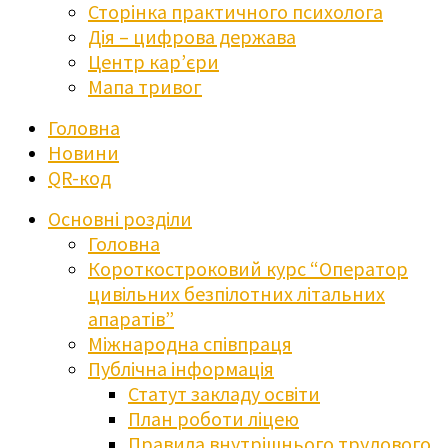
Сторінка практичного психолога
Дія – цифрова держава
Центр кар’єри
Мапа тривог
Головна
Новини
QR-код
Основні розділи
Головна
Короткостроковий курс “Оператор
цивільних безпілотних літальних
апаратів”
Міжнародна співпраця
Публічна інформація
Статут закладу освіти
План роботи ліцею
Правила внутрішнього трудового