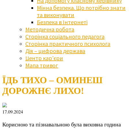
На допомогу класному керівнику
Мінна безпека. Що потрібно знати
та виконувати
Безпека в Інтернеті
Методична робота
Сторінка соціального педагога
Сторінка практичного психолога
Дія – цифрова держава
Центр кар’єри
Мапа тривог
ЇДЬ ТИХО – ОМИНЕШ
ДОРОЖНЄ ЛИХО!
17.09.2024
Корисною та пізнавальною була виховна година