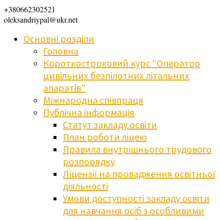
+380662302521
oleksandriypal@ukr.net
Основні розділи
Головна
Короткостроковий курс “Оператор
цивільних безпілотних літальних
апаратів”
Міжнародна співпраця
Публічна інформація
Статут закладу освіти
План роботи ліцею
Правила внутрішнього трудового
розпорядку
Ліцензії на провадження освітньої
діяльності
Умови доступності закладу освіти
для навчання осіб з особливими