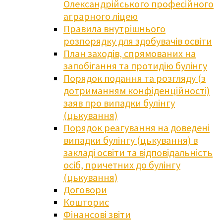
Олександрійського професійного
аграрного ліцею
Правила внутрішнього
розпорядку для здобувачів освіти
План заходів, спрямованих на
запобігання та протидію булінгу
Порядок подання та розгляду (з
дотриманням конфіденційності)
заяв про випадки булінгу
(цькування)
Порядок реагування на доведені
випадки булінгу (цькування) в
закладі освіти та відповідальність
осіб, причетних до булінгу
(цькування)
Договори
Кошторис
Фінансові звіти