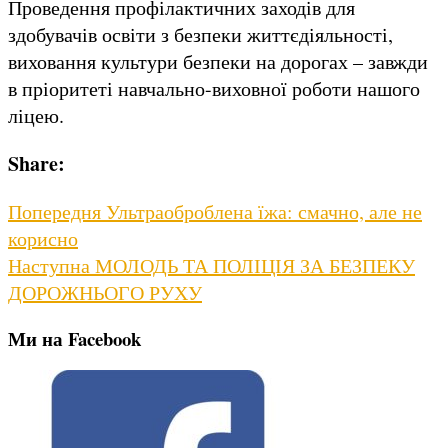
Проведення профілактичних заходів для
здобувачів освіти з безпеки життєдіяльності,
виховання культури безпеки на дорогах – завжди
в пріоритеті навчально-виховної роботи нашого
ліцею.
Share:
Навігація
Previous
Попередня
Ультраоброблена їжа: смачно, але не
post:
корисно
записів
Next
Наступна
МОЛОДЬ ТА ПОЛІЦІЯ ЗА БЕЗПЕКУ
post:
ДОРОЖНЬОГО РУХУ
Ми на Facebook