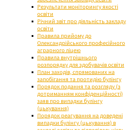
Результати моніторингу якості
освіти
Річний звіт про діяльність закладу
освіти
Правила прийому до
Олександрійського професійного
аграрного ліцею
Правила внутрішнього
розпорядку для здобувачів освіти
План заходів, спрямованих на
запобігання та протидію булінгу
Порядок подання та розгляду (з
дотриманням конфіденційності)
заяв про випадки булінгу
(цькування)
Порядок реагування на доведені
випадки булінгу (цькування) в
закладі освіти та відповідальність