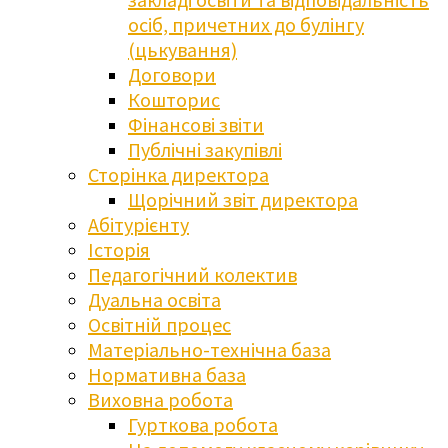
осіб, причетних до булінгу
(цькування)
Договори
Кошторис
Фінансові звіти
Публічні закупівлі
Сторінка директора
Щорічний звіт директора
Абітурієнту
Історія
Педагогічний колектив
Дуальна освіта
Освітній процес
Матеріально-технічна база
Нормативна база
Виховна робота
Гурткова робота