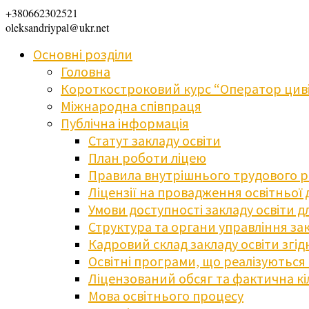
+380662302521
oleksandriypal@ukr.net
Основні розділи
Головна
Короткостроковий курс “Оператор циві
Міжнародна співпраця
Публічна інформація
Статут закладу освіти
План роботи ліцею
Правила внутрішнього трудового 
Ліцензії на провадження освітньої 
Умови доступності закладу освіти 
Структура та органи управління зак
Кадровий склад закладу освіти згі
Освітні програми, що реалізуються в
Ліцензований обсяг та фактична кіл
Мова освітнього процесу