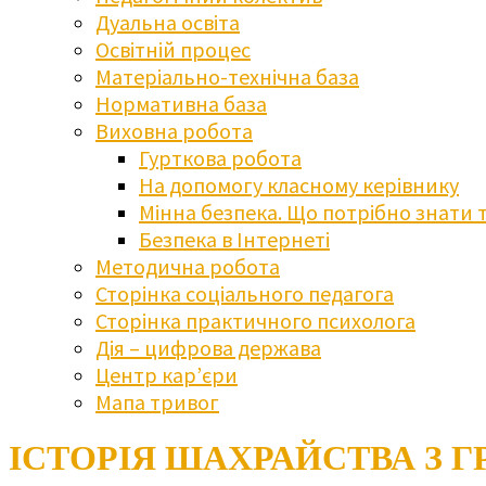
Дуальна освіта
Освітній процес
Матеріально-технічна база
Нормативна база
Виховна робота
Гурткова робота
На допомогу класному керівнику
Мінна безпека. Що потрібно знати 
Безпека в Інтернеті
Методична робота
Сторінка соціального педагога
Сторінка практичного психолога
Дія – цифрова держава
Центр кар’єри
Мапа тривог
ІСТОРІЯ ШАХРАЙСТВА З 