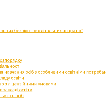
льних безпілотних літальних апаратів”
розпорядку
діяльності
для навчання осіб з особливими освітніми потреба
ладу освіти
дно з ліцензійними умовами
 закладі освіти
ькість осіб