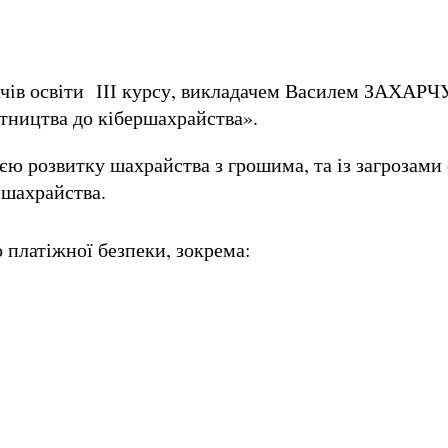
ачів освіти ІІІ курсу, викладачем Василем ЗАХАР
тництва до кібершахрайства».
єю розвитку шахрайства з грошима, та із загрозами
 шахрайства.
о платіжної безпеки, зокрема: