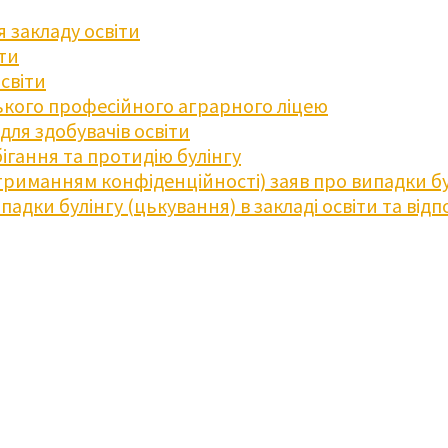
 закладу освіти
іти
освіти
кого професійного аграрного ліцею
ля здобувачів освіти
ігання та протидію булінгу
триманням конфіденційності) заяв про випадки бу
дки булінгу (цькування) в закладі освіти та відпо