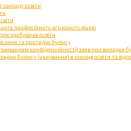
 закладу освіти
іти
освіти
кого професійного аграрного ліцею
ля здобувачів освіти
ігання та протидію булінгу
триманням конфіденційності) заяв про випадки бу
дки булінгу (цькування) в закладі освіти та відпо