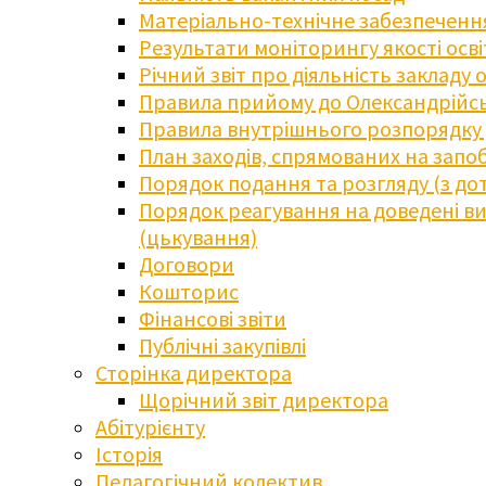
Матеріально-технічне забезпечення
Результати моніторингу якості осв
Річний звіт про діяльність закладу 
Правила прийому до Олександрійсь
Правила внутрішнього розпорядку д
План заходів, спрямованих на запоб
Порядок подання та розгляду (з до
Порядок реагування на доведені випа
(цькування)
Договори
Кошторис
Фінансові звіти
Публічні закупівлі
Сторінка директора
Щорічний звіт директора
Абітурієнту
Історія
Педагогічний колектив