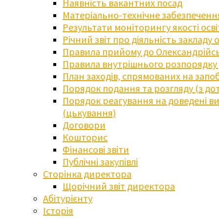
Наявність вакантних посад
Матеріально-технічне забезпечення
Результати моніторингу якості осв
Річний звіт про діяльність закладу 
Правила прийому до Олександрійсь
Правила внутрішнього розпорядку д
План заходів, спрямованих на запоб
Порядок подання та розгляду (з до
Порядок реагування на доведені випа
(цькування)
Договори
Кошторис
Фінансові звіти
Публічні закупівлі
Сторінка директора
Щорічний звіт директора
Абітурієнту
Історія