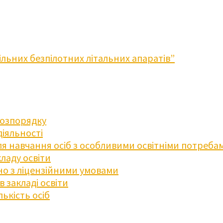
льних безпілотних літальних апаратів”
розпорядку
діяльності
для навчання осіб з особливими освітніми потреба
ладу освіти
дно з ліцензійними умовами
 закладі освіти
ькість осіб