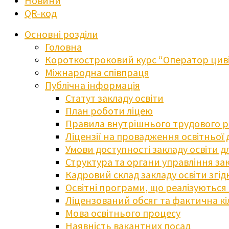
Новини
QR-код
Основні розділи
Головна
Короткостроковий курс “Оператор циві
Міжнародна співпраця
Публічна інформація
Статут закладу освіти
План роботи ліцею
Правила внутрішнього трудового 
Ліцензії на провадження освітньої 
Умови доступності закладу освіти 
Структура та органи управління зак
Кадровий склад закладу освіти згі
Освітні програми, що реалізуються в
Ліцензований обсяг та фактична кіл
Мова освітнього процесу
Наявність вакантних посад