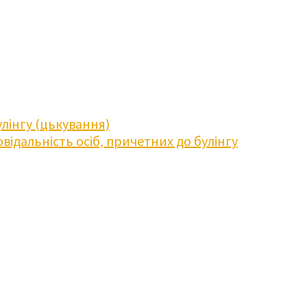
лінгу (цькування)
відальність осіб, причетних до булінгу