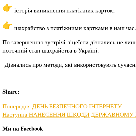
історія виникнення платіжних карток;
шахрайство з платіжними картками в наш час.
По завершенню зустрічі ліцеїсти дізнались не лиш
поточний стан шахрайства в Україні.
Дізнались про методи, які використовують сучасні 
Share:
Навігація
Previous
Попередня
ДЕНЬ БЕЗПЕЧНОГО ІНТЕРНЕТУ
Next
post:
Наступна
НАНЕСЕННЯ ШКОДИ ДЕРЖАВНОМУ МА
записів
post:
Ми на Facebook