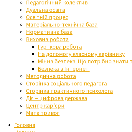
Педагогічний колектив
Дуальна освіта
Освітній процес
Матеріально-технічна база
Нормативна база
Виховна робота
Гурткова робота
На допомогу класному керівнику
Мінна безпека. Що потрібно знати 
Безпека в Інтернеті
Методична робота
Сторінка соціального педагога
Сторінка практичного психолога
Дія – цифрова держава
Центр кар’єри
Мапа тривог
Головна