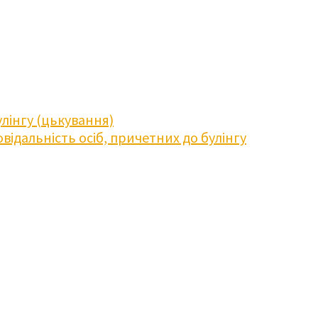
лінгу (цькування)
відальність осіб, причетних до булінгу