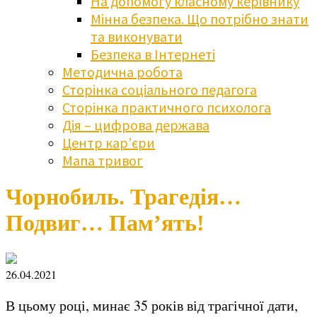
На допомогу класному керівнику
Мінна безпека. Що потрібно знати
та виконувати
Безпека в Інтернеті
Методична робота
Сторінка соціального педагога
Сторінка практичного психолога
Дія – цифрова держава
Центр кар’єри
Мапа тривог
Чорнобиль. Трагедія…
Подвиг… Пам’ять!
26.04.2021
В цьому році, минає 35 років від трагічної дати,