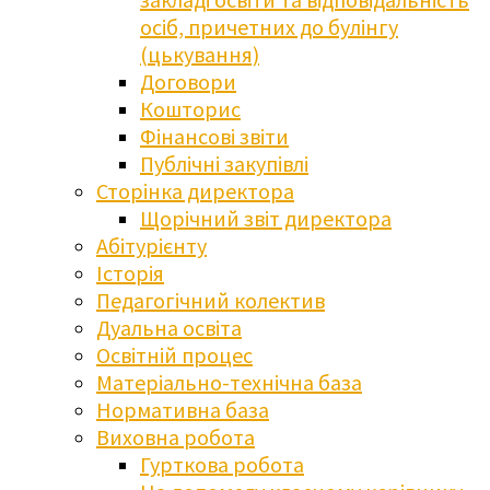
осіб, причетних до булінгу
(цькування)
Договори
Кошторис
Фінансові звіти
Публічні закупівлі
Сторінка директора
Щорічний звіт директора
Абітурієнту
Історія
Педагогічний колектив
Дуальна освіта
Освітній процес
Матеріально-технічна база
Нормативна база
Виховна робота
Гурткова робота