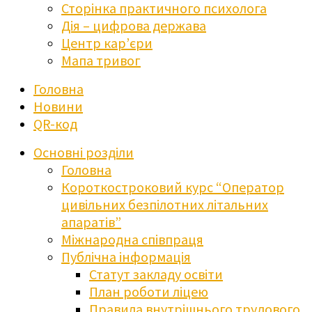
Сторінка практичного психолога
Дія – цифрова держава
Центр кар’єри
Мапа тривог
Головна
Новини
QR-код
Основні розділи
Головна
Короткостроковий курс “Оператор
цивільних безпілотних літальних
апаратів”
Міжнародна співпраця
Публічна інформація
Статут закладу освіти
План роботи ліцею
Правила внутрішнього трудового