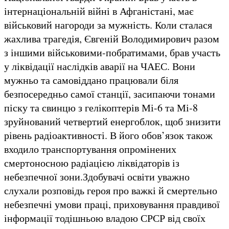
інтернаціональній війні в Афганістані, має
військовий нагороди за мужність. Коли сталася
жахлива трагедія, Євгеній Володимирович разом
з іншими військовими-побратимами, брав участь
у ліквідації наслідків аварії на ЧАЕС. Вони
мужньо та самовіддано працювали біля
безпосередньо самої станції, засипаючи тонами
піску та свинцю з гелікоптерів Мі-6 та Мі-8
зруйнований четвертий енергоблок, щоб знизити
рівень радіоактивності. В його обов’язок також
входило транспортування опромінених
смертоносною радіацією ліквідаторів із
небезпечної зони.Здобувачі освіти уважно
слухали розповідь героя про важкі й смертельно
небезпечні умови праці, приховування правдивої
інформації тодішньою владою СРСР від своїх