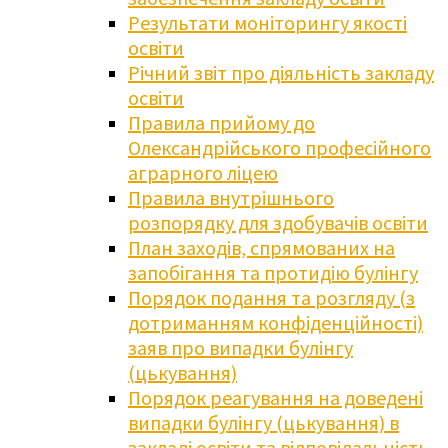
Результати моніторингу якості
освіти
Річний звіт про діяльність закладу
освіти
Правила прийому до
Олександрійського професійного
аграрного ліцею
Правила внутрішнього
розпорядку для здобувачів освіти
План заходів, спрямованих на
запобігання та протидію булінгу
Порядок подання та розгляду (з
дотриманням конфіденційності)
заяв про випадки булінгу
(цькування)
Порядок реагування на доведені
випадки булінгу (цькування) в
закладі освіти та відповідальність