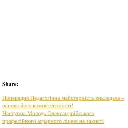
Share:
Навігація
Previous
Попередня
Педагогічна майстерність викладача –
post:
основа його компетентності!
записів
Next
Наступна
Молодь Олександрійського
post:
професійного аграрного ліцею на захисті