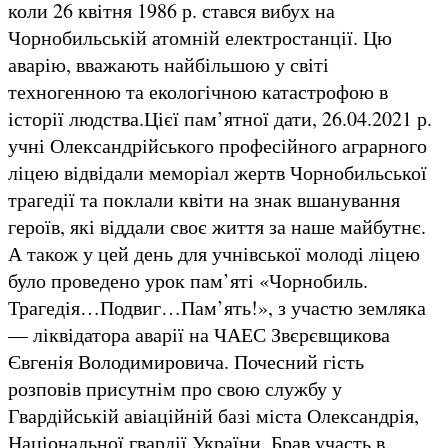
коли 26 квітня 1986 р. стався вибух на
Чорнобильській атомній електростанції. Цю
аварію, вважають найбільшою у світі
техногенною та екологічною катастрофою в
історії людства.Цієї пам’ятної дати, 26.04.2021 р.
учні Олександрійського професійного аграрного
ліцею відвідали меморіал жертв Чорнобильської
трагедії та поклали квіти на знак вшанування
героїв, які віддали своє життя за наше майбутнє.
А також у цей день для учнівської молоді ліцею
було проведено урок пам’яті «Чорнобиль.
Трагедія…Подвиг…Пам’ять!», з участю земляка
— ліквідатора аварії на ЧАЕС Звєрєвщикова
Євгенія Володимировича. Почесний гість
розповів присутнім про свою службу у
Гвардійській авіаційній базі міста Олександрія,
Національної гвардії України. Брав участь в