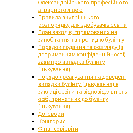
Олександрійського професійного
аграрного ліцею
Правила внутрішнього
розпорядку для здобувачів освіти
План заходів, спрямованих на
запобігання та протидію булінгу
Порядок подання та розгляду (з
дотриманням конфіденційності)
заяв про випадки булінгу
(цькування)
Порядок реагування на доведені
випадки булінгу (цькування) в
закладі освіти та відповідальність
осіб, причетних до булінгу
(цькування)
Договори
Кошторис
Фінансові звіти