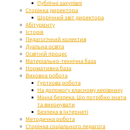
Публічні закупівлі
Сторінка директора
Щорічний звіт директора
Абітурієнту
Історія
Педагогічний колектив
Дуальна освіта
Освітній процес
Матеріально-технічна база
Нормативна база
Виховна робота
Гурткова робота
На допомогу класному керівнику
Мінна безпека. Що потрібно знати
та виконувати
Безпека в Інтернеті
Методична робота
Сторінка соціального педагога