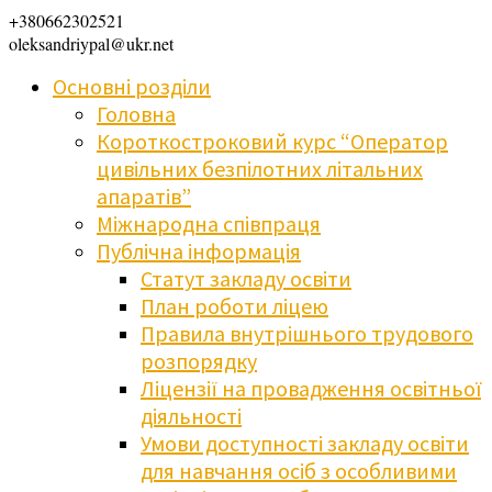
+380662302521
oleksandriypal@ukr.net
Основні розділи
Головна
Короткостроковий курс “Оператор
цивільних безпілотних літальних
апаратів”
Міжнародна співпраця
Публічна інформація
Статут закладу освіти
План роботи ліцею
Правила внутрішнього трудового
розпорядку
Ліцензії на провадження освітньої
діяльності
Умови доступності закладу освіти
для навчання осіб з особливими