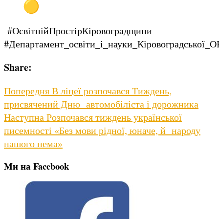
#ОсвітнійПростірКіровоградщини
#Департамент_освіти_і_науки_Кіровоградської_
Share:
Навігація
Previous
Попередня
В ліцеї розпочався Тиждень,
post:
присвячений Дню автомобіліста і дорожника
записів
Next
Наступна
Розпочався тиждень української
post:
писемності «Без мови рідної, юначе, й народу
нашого нема»
Ми на Facebook