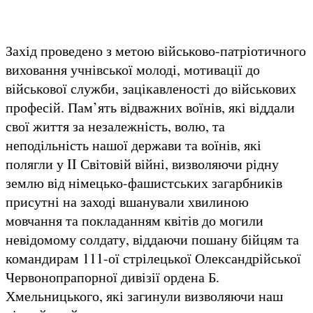
Захід проведено з метою військово-патріотичного
виховання учнівської молоді, мотивації до
військової служби, зацікавленості до військових
професій. Пам’ять відважних воїнів, які віддали
свої життя за незалежність, волю, та
неподільність нашої держави та воїнів, які
полягли у II Світовій війні, визволяючи рідну
землю від німецько-фашистських загарбників
присутні на заході вшанували хвилиною
мовчання та покладанням квітів до могили
невідомому солдату, віддаючи пошану бійцям та
командирам 111-ої стрілецької Олександрійської
Червонопрапорної дивізії ордена Б.
Хмельницького, які загинули визволяючи наш