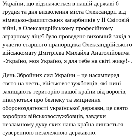
України, що відзначається в нашій державі 6
грудня та дня визволення міста Олександрії від
німецько-фашистських загарбників у II Світовій
війні, в Олександрійському професійному
аграрному ліцеї було проведено виховний захід з
участю старшого прапорщика Олександрійського
військкомату Дмітрієва Михайла Анатолійовича
«Україно, моя Україно, я для тебе на світі живу!».
День Збройних сил України – це насамперед
свято на честь, військовослужбовців, які нині
захищають територію нашої країни від ворогів,
піклуються про безпеку та зміцнення
обороноздатності української держави, це свято
хоробрих військовослужбовців, завдяки
незламному духу яких наша країна лишається
суверенною незалежною державою.