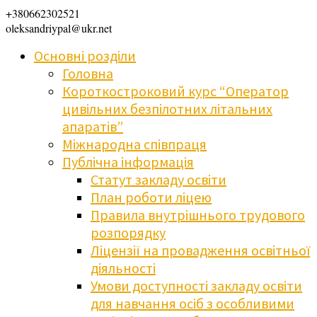
+380662302521
oleksandriypal@ukr.net
Основні розділи
Головна
Короткостроковий курс “Оператор
цивільних безпілотних літальних
апаратів”
Міжнародна співпраця
Публічна інформація
Статут закладу освіти
План роботи ліцею
Правила внутрішнього трудового
розпорядку
Ліцензії на провадження освітньої
діяльності
Умови доступності закладу освіти
для навчання осіб з особливими