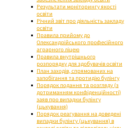
Результати моніторингу якості
освіти
Річний звіт про діяльність закладу
освіти
Правила прийому до
Олександрійського професійного
аграрного ліцею
Правила внутрішнього
розпорядку для здобувачів освіти
План заходів, спрямованих на
запобігання та протидію булінгу
Порядок подання та розгляду (з
дотриманням конфіденційності)
заяв про випадки булінгу
(цькування)
Порядок реагування на доведені
випадки булінгу (цькування) в
закладі освіти та відповідальність