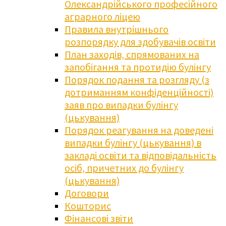
Олександрійського професійного
аграрного ліцею
Правила внутрішнього
розпорядку для здобувачів освіти
План заходів, спрямованих на
запобігання та протидію булінгу
Порядок подання та розгляду (з
дотриманням конфіденційності)
заяв про випадки булінгу
(цькування)
Порядок реагування на доведені
випадки булінгу (цькування) в
закладі освіти та відповідальність
осіб, причетних до булінгу
(цькування)
Договори
Кошторис
Фінансові звіти