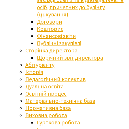
осіб, причетних до булінгу
(цькування)
Договори
Кошторис
Фінансові звіти
Публічні закупівлі
Сторінка директора
Щорічний звіт директора
Абітурієнту
Історія
Педагогічний колектив
Дуальна освіта
Освітній процес
Матеріально-технічна база
Нормативна база
Виховна робота
Гурткова робота