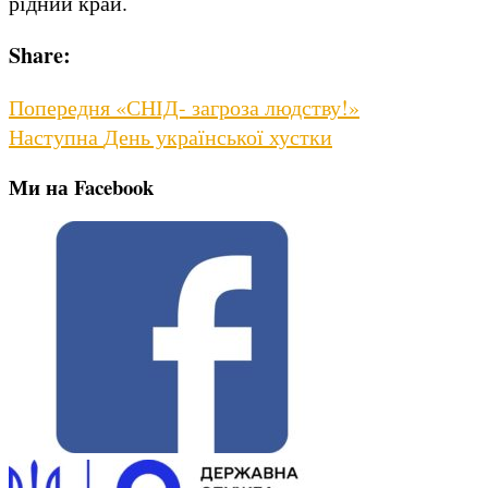
рідний край.
Share:
Навігація
Previous
Попередня
«СНІД- загроза людству!»
Next
post:
Наступна
День української хустки
записів
post:
Ми на Facebook