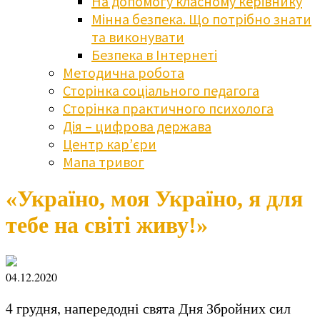
На допомогу класному керівнику
Мінна безпека. Що потрібно знати
та виконувати
Безпека в Інтернеті
Методична робота
Сторінка соціального педагога
Сторінка практичного психолога
Дія – цифрова держава
Центр кар’єри
Мапа тривог
«Україно, моя Україно, я для
тебе на світі живу!»
04.12.2020
4 грудня, напередодні свята Дня Збройних сил