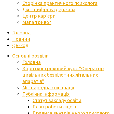
Сторінка практичного психолога
Дія – цифрова держава
Центр кар’єри
Мапа тривог
Головна
Новини
QR-код
Основні розділи
Головна
Короткостроковий курс “Оператор
цивільних безпілотних літальних
апаратів”
Міжнародна співпраця
Публічна інформація
Статут закладу освіти
План роботи ліцею
Правила внутрішнього трудового