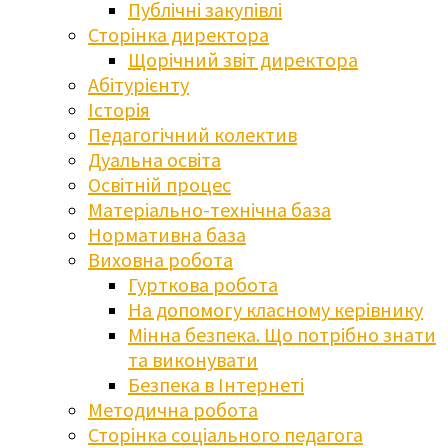
Публічні закупівлі
Сторінка директора
Щорічний звіт директора
Абітурієнту
Історія
Педагогічний колектив
Дуальна освіта
Освітній процес
Матеріально-технічна база
Нормативна база
Виховна робота
Гурткова робота
На допомогу класному керівнику
Мінна безпека. Що потрібно знати
та виконувати
Безпека в Інтернеті
Методична робота
Сторінка соціального педагога