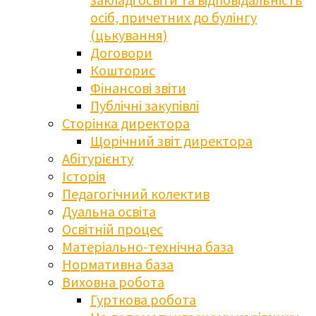
осіб, причетних до булінгу
(цькування)
Договори
Кошторис
Фінансові звіти
Публічні закупівлі
Сторінка директора
Щорічний звіт директора
Абітурієнту
Історія
Педагогічний колектив
Дуальна освіта
Освітній процес
Матеріально-технічна база
Нормативна база
Виховна робота
Гурткова робота