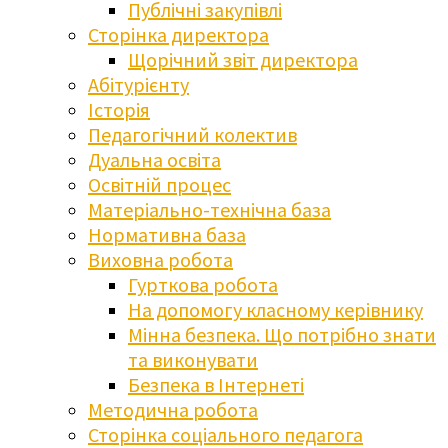
Публічні закупівлі
Сторінка директора
Щорічний звіт директора
Абітурієнту
Історія
Педагогічний колектив
Дуальна освіта
Освітній процес
Матеріально-технічна база
Нормативна база
Виховна робота
Гурткова робота
На допомогу класному керівнику
Мінна безпека. Що потрібно знати
та виконувати
Безпека в Інтернеті
Методична робота
Сторінка соціального педагога