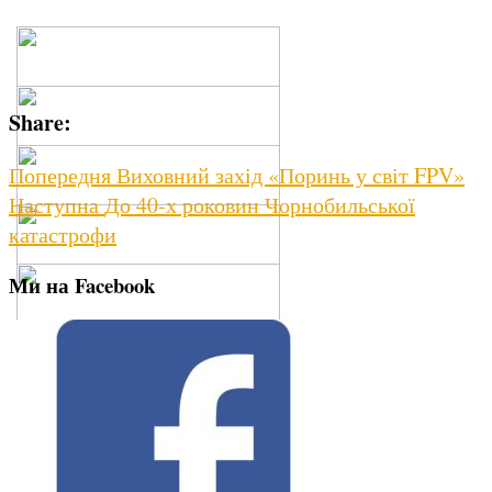
Share:
Навігація
Previous
Попередня
Виховний захід «Поринь у світ FPV»
Next
post:
Наступна
До 40-х роковин Чорнобильської
записів
post:
катастрофи
Ми на Facebook