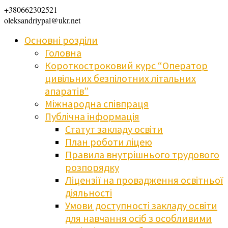
+380662302521
oleksandriypal@ukr.net
Основні розділи
Головна
Короткостроковий курс “Оператор
цивільних безпілотних літальних
апаратів”
Міжнародна співпраця
Публічна інформація
Статут закладу освіти
План роботи ліцею
Правила внутрішнього трудового
розпорядку
Ліцензії на провадження освітньої
діяльності
Умови доступності закладу освіти
для навчання осіб з особливими