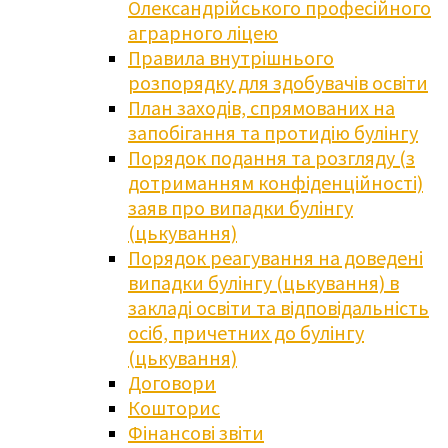
Олександрійського професійного
аграрного ліцею
Правила внутрішнього
розпорядку для здобувачів освіти
План заходів, спрямованих на
запобігання та протидію булінгу
Порядок подання та розгляду (з
дотриманням конфіденційності)
заяв про випадки булінгу
(цькування)
Порядок реагування на доведені
випадки булінгу (цькування) в
закладі освіти та відповідальність
осіб, причетних до булінгу
(цькування)
Договори
Кошторис
Фінансові звіти