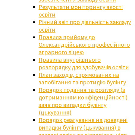
Результати моніторингу якості
освіти
Річний звіт про діяльність закладу
освіти
Правила прийому до
Олександрійського професійного
аграрного ліцею
Правила внутрішнього
розпорядку для здобувачів освіти
План заходів, спрямованих на
запобігання та протидію булінгу
Порядок подання та розгляду (з
дотриманням конфіденційності)
заяв про випадки булінгу
(цькування)
Порядок реагування на доведені
випадки булінгу (цькування) в
закладі освіти та відповідальність