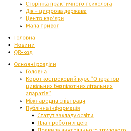
Сторінка практичного психолога
Дія – цифрова держава
Центр кар’єри
Мапа тривог
Головна
Новини
QR-код
Основні розділи
Головна
Короткостроковий курс “Оператор
цивільних безпілотних літальних
апаратів”
Міжнародна співпраця
Публічна інформація
Статут закладу освіти
План роботи ліцею
Правила внутрішнього трудового