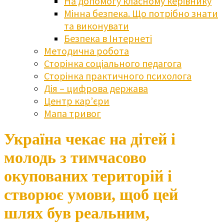
На допомогу класному керівнику
Мінна безпека. Що потрібно знати
та виконувати
Безпека в Інтернеті
Методична робота
Сторінка соціального педагога
Сторінка практичного психолога
Дія – цифрова держава
Центр кар’єри
Мапа тривог
Україна чекає на дітей і
молодь з тимчасово
окупованих територій і
створює умови, щоб цей
шлях був реальним,