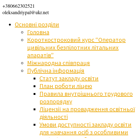
+380662302521
oleksandriypal@ukr.net
Основні розділи
Головна
Короткостроковий курс “Оператор
цивільних безпілотних літальних
апаратів”
Міжнародна співпраця
Публічна інформація
Статут закладу освіти
План роботи ліцею
Правила внутрішнього трудового
розпорядку
Ліцензії на провадження освітньої
діяльності
Умови доступності закладу освіти
для навчання осіб з особливими