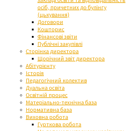
осіб, причетних до булінгу
(цькування)
Договори
Кошторис
Фінансові звіти
Публічні закупівлі
Сторінка директора
Щорічний звіт директора
Абітурієнту
Історія
Педагогічний колектив
Дуальна освіта
Освітній процес
Матеріально-технічна база
Нормативна база
Виховна робота
Гурткова робота