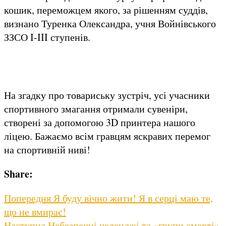
кошик, переможцем якого, за рішенням суддів,
визнано Туренка Олександра, учня Войнівського
ЗЗСО I-III ступенів.
На згадку про товариську зустріч, усі учасники
спортивного змагання отримали сувеніри,
створені за допомогою 3D принтера нашого
ліцею. Бажаємо всім гравцям яскравих перемог
на спортивній ниві!
Share:
Навігація
Previous
Попередня
Я буду вічно жити! Я в серці маю те,
post:
що не вмирає!
записів
Next
Наступна
Небезпечні челенджі та «групи смерті»