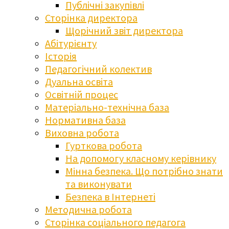
Публічні закупівлі
Сторінка директора
Щорічний звіт директора
Абітурієнту
Історія
Педагогічний колектив
Дуальна освіта
Освітній процес
Матеріально-технічна база
Нормативна база
Виховна робота
Гурткова робота
На допомогу класному керівнику
Мінна безпека. Що потрібно знати
та виконувати
Безпека в Інтернеті
Методична робота
Сторінка соціального педагога