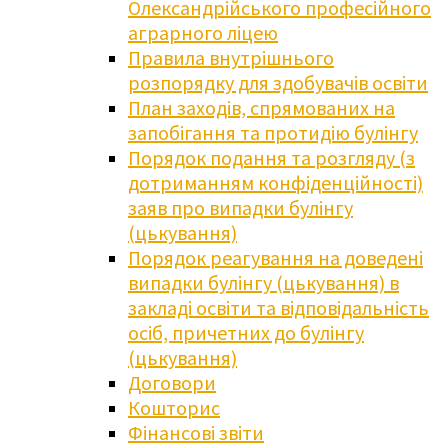
Олександрійського професійного
аграрного ліцею
Правила внутрішнього
розпорядку для здобувачів освіти
План заходів, спрямованих на
запобігання та протидію булінгу
Порядок подання та розгляду (з
дотриманням конфіденційності)
заяв про випадки булінгу
(цькування)
Порядок реагування на доведені
випадки булінгу (цькування) в
закладі освіти та відповідальність
осіб, причетних до булінгу
(цькування)
Договори
Кошторис
Фінансові звіти