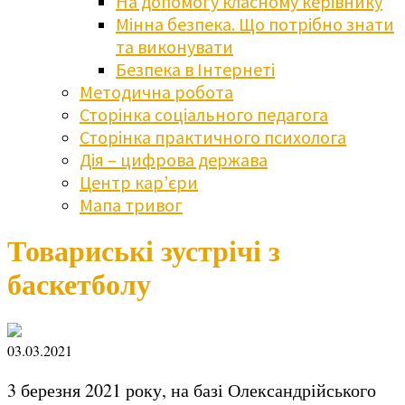
На допомогу класному керівнику
Мінна безпека. Що потрібно знати
та виконувати
Безпека в Інтернеті
Методична робота
Сторінка соціального педагога
Сторінка практичного психолога
Дія – цифрова держава
Центр кар’єри
Мапа тривог
Товариські зустрічі з
баскетболу
03.03.2021
3 березня 2021 року, на базі Олександрійського