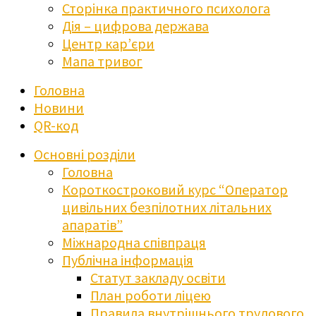
Сторінка практичного психолога
Дія – цифрова держава
Центр кар’єри
Мапа тривог
Головна
Новини
QR-код
Основні розділи
Головна
Короткостроковий курс “Оператор
цивільних безпілотних літальних
апаратів”
Міжнародна співпраця
Публічна інформація
Статут закладу освіти
План роботи ліцею
Правила внутрішнього трудового