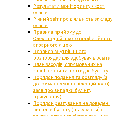
Результати моніторингу якості
освіти
Річний звіт про діяльність закладу
освіти
Правила прийому до
Олександрійського професійного
аграрного ліцею
Правила внутрішнього
розпорядку для здобувачів освіти
План заходів, спрямованих на
запобігання та протидію булінгу
Порядок подання та розгляду (з
дотриманням конфіденційності)
заяв про випадки булінгу
(цькування)
Порядок реагування на доведені
випадки булінгу (цькування) в
закладі освіти та відповідальність