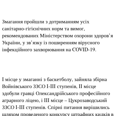
Змагання пройшли з дотриманням усіх
санітарно-гігієнічних норм та вимог,
рекомендованих Міністерством охорони здоров’я
України, у зв’язку із поширенням вірусного
інфекційного захворювання на COVID-19.
I місце у змаганні з баскетболу, зайняла збірна
Войнівського ЗЗСО I-III ступенів, II місце
здобули гравці Олександрійського професійного
аграрного ліцею, і III місце – Цукрозаводський
ЗЗСО I-III ступенів. Спірні питання вирішились
шляхом проведеного конкурсу штрафних кидків в