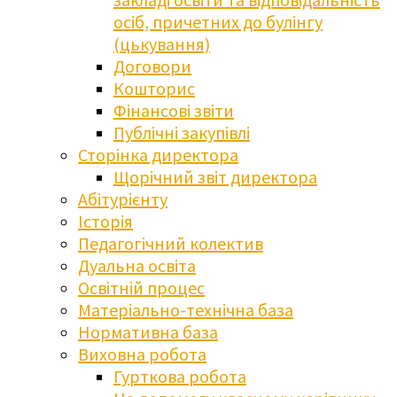
осіб, причетних до булінгу
(цькування)
Договори
Кошторис
Фінансові звіти
Публічні закупівлі
Сторінка директора
Щорічний звіт директора
Абітурієнту
Історія
Педагогічний колектив
Дуальна освіта
Освітній процес
Матеріально-технічна база
Нормативна база
Виховна робота
Гурткова робота