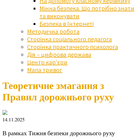
На допомогу класному керівнику
Мінна безпека. Що потрібно знати
та виконувати
Безпека в Інтернеті
Методична робота
Сторінка соціального педагога
Сторінка практичного психолога
Дія – цифрова держава
Центр кар’єри
Мапа тривог
Теоретичне змагання з
Правил дорожнього руху
14.11.2025
В рамках Тижня безпеки дорожнього руху