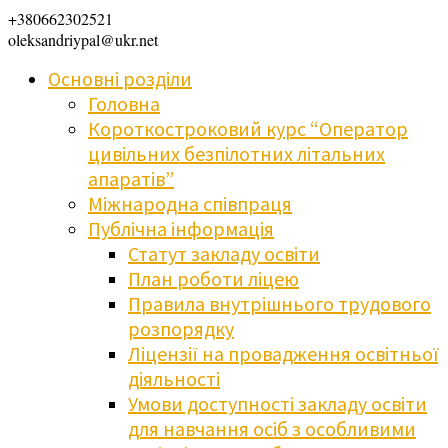
+380662302521
oleksandriypal@ukr.net
Основні розділи
Головна
Короткостроковий курс “Оператор
цивільних безпілотних літальних
апаратів”
Міжнародна співпраця
Публічна інформація
Статут закладу освіти
План роботи ліцею
Правила внутрішнього трудового
розпорядку
Ліцензії на провадження освітньої
діяльності
Умови доступності закладу освіти
для навчання осіб з особливими