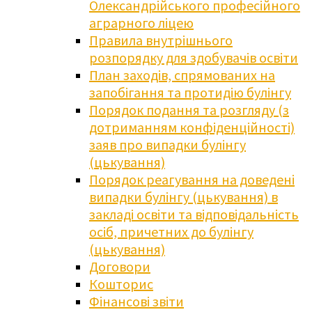
Олександрійського професійного
аграрного ліцею
Правила внутрішнього
розпорядку для здобувачів освіти
План заходів, спрямованих на
запобігання та протидію булінгу
Порядок подання та розгляду (з
дотриманням конфіденційності)
заяв про випадки булінгу
(цькування)
Порядок реагування на доведені
випадки булінгу (цькування) в
закладі освіти та відповідальність
осіб, причетних до булінгу
(цькування)
Договори
Кошторис
Фінансові звіти