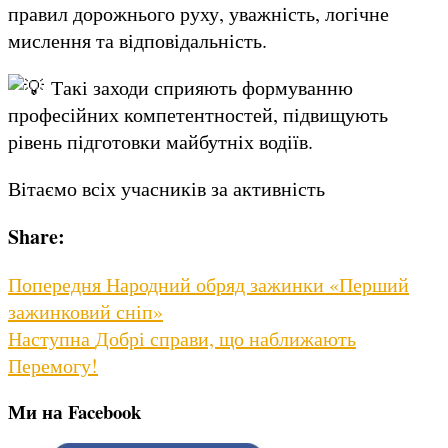
правил дорожнього руху, уважність, логічне
мислення та відповідальність.
Такі заходи сприяють формуванню
професійних компетентностей, підвищують
рівень підготовки майбутніх водіїв.
Вітаємо всіх учасників за активність
Share:
Навігація
Previous
Попередня
Народний обряд зажинки «Перший
post:
зажинковий сніп»
записів
Next
Наступна
Добрі справи, що наближають
post:
Перемогу!
Ми на Facebook