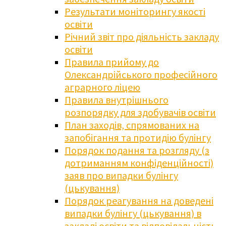
Результати моніторингу якості
освіти
Річний звіт про діяльність закладу
освіти
Правила прийому до
Олександрійського професійного
аграрного ліцею
Правила внутрішнього
розпорядку для здобувачів освіти
План заходів, спрямованих на
запобігання та протидію булінгу
Порядок подання та розгляду (з
дотриманням конфіденційності)
заяв про випадки булінгу
(цькування)
Порядок реагування на доведені
випадки булінгу (цькування) в
закладі освіти та відповідальність