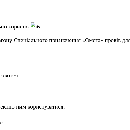
льно корисно
гону Спеціального призначення «Омега» провів для 
ровотеч;
ректно ним користуватися;
ю.