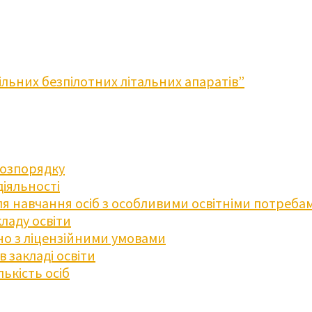
льних безпілотних літальних апаратів”
розпорядку
діяльності
для навчання осіб з особливими освітніми потреба
ладу освіти
дно з ліцензійними умовами
 закладі освіти
ькість осіб