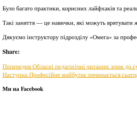
Було багато практики, корисних лайфхаків та реал
Такі заняття — це навички, які можуть врятувати 
Дякуємо інструктору підрозділу «Омега» за профе
Share:
Навігація
Previous
Попередня
Обласні педагогічні читання: крок до с
Next
post:
Наступна
Професійне майбутнє починається сього
записів
post:
Ми на Facebook