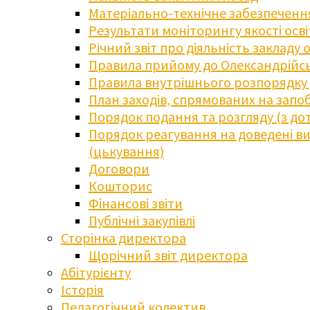
Матеріально-технічне забезпечення
Результати моніторингу якості осв
Річний звіт про діяльність закладу 
Правила прийому до Олександрійсь
Правила внутрішнього розпорядку д
План заходів, спрямованих на запоб
Порядок подання та розгляду (з до
Порядок реагування на доведені випа
(цькування)
Договори
Кошторис
Фінансові звіти
Публічні закупівлі
Сторінка директора
Щорічний звіт директора
Абітурієнту
Історія
Педагогічний колектив