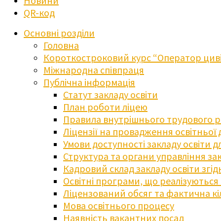
Новини
QR-код
Основні розділи
Головна
Короткостроковий курс “Оператор циві
Міжнародна співпраця
Публічна інформація
Статут закладу освіти
План роботи ліцею
Правила внутрішнього трудового 
Ліцензії на провадження освітньої 
Умови доступності закладу освіти 
Структура та органи управління зак
Кадровий склад закладу освіти згі
Освітні програми, що реалізуються в
Ліцензований обсяг та фактична кіл
Мова освітнього процесу
Наявність вакантних посад