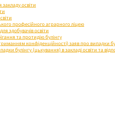
 закладу освіти
іти
освіти
кого професійного аграрного ліцею
ля здобувачів освіти
ігання та протидію булінгу
триманням конфіденційності) заяв про випадки бу
дки булінгу (цькування) в закладі освіти та відпо