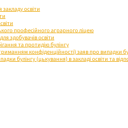
 закладу освіти
іти
освіти
кого професійного аграрного ліцею
ля здобувачів освіти
ігання та протидію булінгу
триманням конфіденційності) заяв про випадки бу
дки булінгу (цькування) в закладі освіти та відпо