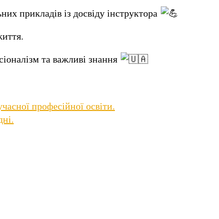
ьних прикладів із досвіду інструктора
життя.
сіоналізм та важливі знання
учасної професійної освіти.
дні.