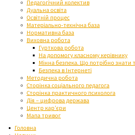
Педагогічний колектив
Дуальна освіта
Освітній процес
Матеріально-технічна база
Нормативна база
Виховна робота
Гурткова робота
На допомогу класному керівнику
Мінна безпека. Що потрібно знати 
Безпека в Інтернеті
Методична робота
Сторінка соціального педагога
Сторінка практичного психолога
Дія – цифрова держава
Центр кар’єри
Мапа тривог
Головна