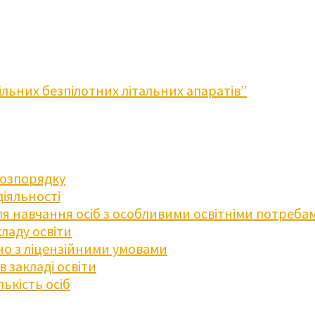
льних безпілотних літальних апаратів”
розпорядку
діяльності
для навчання осіб з особливими освітніми потреба
ладу освіти
дно з ліцензійними умовами
 закладі освіти
ькість осіб