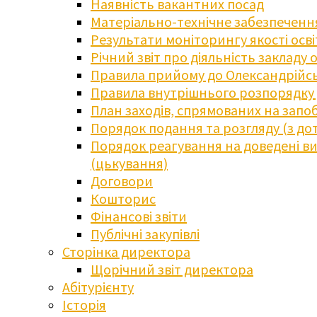
Наявність вакантних посад
Матеріально-технічне забезпечення
Результати моніторингу якості осв
Річний звіт про діяльність закладу 
Правила прийому до Олександрійсь
Правила внутрішнього розпорядку д
План заходів, спрямованих на запоб
Порядок подання та розгляду (з до
Порядок реагування на доведені випа
(цькування)
Договори
Кошторис
Фінансові звіти
Публічні закупівлі
Сторінка директора
Щорічний звіт директора
Абітурієнту
Історія