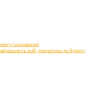
лінгу (цькування)
відальність осіб, причетних до булінгу