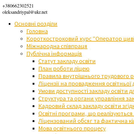
+380662302521
oleksandriypal@ukr.net
Основні розділи
Головна
Короткостроковий курс “Оператор циві
Міжнародна співпраця
Публічна інформація
Статут закладу освіти
План роботи ліцею
Правила внутрішнього трудового 
Ліцензії на провадження освітньої 
Умови доступності закладу освіти 
Структура та органи управління зак
Кадровий склад закладу освіти згі
Освітні програми, що реалізуються в
Ліцензований обсяг та фактична кіл
Мова освітнього процесу