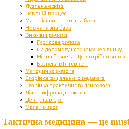
Дуальна освіта
Освітній процес
Матеріально-технічна база
Нормативна база
Виховна робота
Гурткова робота
На допомогу класному керівнику
Мінна безпека. Що потрібно знати 
Безпека в Інтернеті
Методична робота
Сторінка соціального педагога
Сторінка практичного психолога
Дія – цифрова держава
Центр кар’єри
Мапа тривог
Тактична медицина — це must