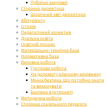
Публічні закупівлі
Сторінка директора
Щорічний звіт директора
Абітурієнту
Історія
Педагогічний колектив
Дуальна освіта
Освітній процес
Матеріально-технічна база
Нормативна база
Виховна робота
Гурткова робота
На допомогу класному керівнику
Мінна безпека. Що потрібно знати
та виконувати
Безпека в Інтернеті
Методична робота
Сторінка соціального педагога