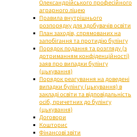
Олександрійського професійного
аграрного ліцею
Правила внутрішнього
розпорядку для здобувачів освіти
План заходів, спрямованих на
запобігання та протидію булінгу
Порядок подання та розгляду (з
дотриманням конфіденційності)
заяв про випадки булінгу
(цькування)
Порядок реагування на доведені
випадки булінгу (цькування) в
закладі освіти та відповідальність
осіб, причетних до булінгу
(цькування)
Договори
Кошторис
Фінансові звіти