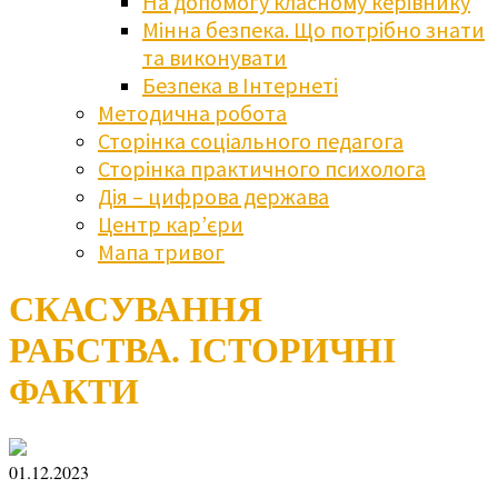
На допомогу класному керівнику
Мінна безпека. Що потрібно знати
та виконувати
Безпека в Інтернеті
Методична робота
Сторінка соціального педагога
Сторінка практичного психолога
Дія – цифрова держава
Центр кар’єри
Мапа тривог
СКАСУВАННЯ
РАБСТВА. ІСТОРИЧНІ
ФАКТИ
01.12.2023