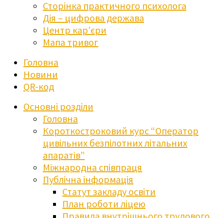
Сторінка практичного психолога
Дія – цифрова держава
Центр кар’єри
Мапа тривог
Головна
Новини
QR-код
Основні розділи
Головна
Короткостроковий курс “Оператор
цивільних безпілотних літальних
апаратів”
Міжнародна співпраця
Публічна інформація
Статут закладу освіти
План роботи ліцею
Правила внутрішнього трудового