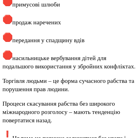
примусові шлюби
продаж наречених
передання у спадщину вдів
насильницьке вербування дітей для
подальшого використання у збройних конфліктах.
Торгівля людьми – це форма сучасного рабства та
порушення прав людини.
Процеси скасування рабства без широкого
міжнародного розголосу – мають тенденцію
повертатися назад.
Ця тема не повинна залишатися без уваги і