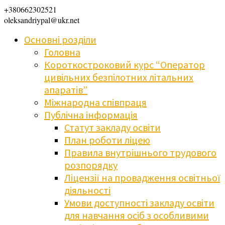
+380662302521
oleksandriypal@ukr.net
Основні розділи
Головна
Короткостроковий курс “Оператор
цивільних безпілотних літальних
апаратів”
Міжнародна співпраця
Публічна інформація
Статут закладу освіти
План роботи ліцею
Правила внутрішнього трудового
розпорядку
Ліцензії на провадження освітньої
діяльності
Умови доступності закладу освіти
для навчання осіб з особливими