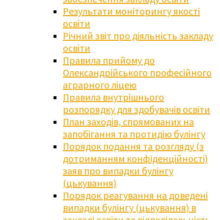
Результати моніторингу якості
освіти
Річний звіт про діяльність закладу
освіти
Правила прийому до
Олександрійського професійного
аграрного ліцею
Правила внутрішнього
розпорядку для здобувачів освіти
План заходів, спрямованих на
запобігання та протидію булінгу
Порядок подання та розгляду (з
дотриманням конфіденційності)
заяв про випадки булінгу
(цькування)
Порядок реагування на доведені
випадки булінгу (цькування) в
закладі освіти та відповідальність