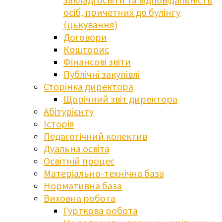
осіб, причетних до булінгу
(цькування)
Договори
Кошторис
Фінансові звіти
Публічні закупівлі
Сторінка директора
Щорічний звіт директора
Абітурієнту
Історія
Педагогічний колектив
Дуальна освіта
Освітній процес
Матеріально-технічна база
Нормативна база
Виховна робота
Гурткова робота