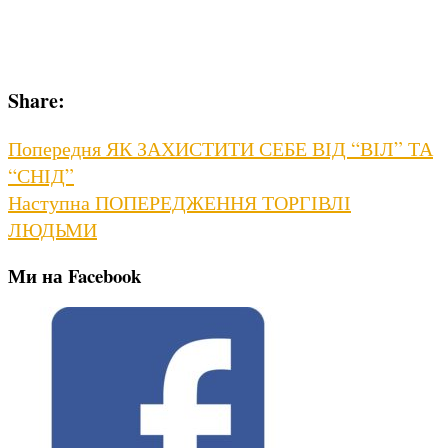
Share:
Навігація
Previous
Попередня
ЯК ЗАХИСТИТИ СЕБЕ ВІД “ВІЛ” ТА
post:
“СНІД”
записів
Next
Наступна
ПОПЕРЕДЖЕННЯ ТОРГІВЛІ
post:
ЛЮДЬМИ
Ми на Facebook