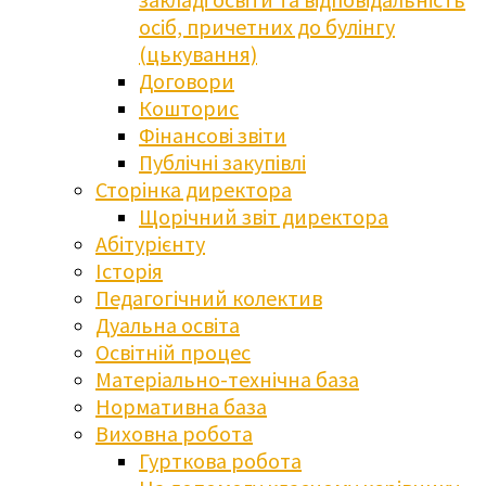
осіб, причетних до булінгу
(цькування)
Договори
Кошторис
Фінансові звіти
Публічні закупівлі
Сторінка директора
Щорічний звіт директора
Абітурієнту
Історія
Педагогічний колектив
Дуальна освіта
Освітній процес
Матеріально-технічна база
Нормативна база
Виховна робота
Гурткова робота