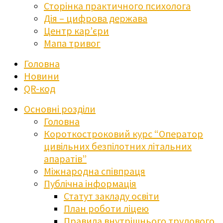
Сторінка практичного психолога
Дія – цифрова держава
Центр кар’єри
Мапа тривог
Головна
Новини
QR-код
Основні розділи
Головна
Короткостроковий курс “Оператор
цивільних безпілотних літальних
апаратів”
Міжнародна співпраця
Публічна інформація
Статут закладу освіти
План роботи ліцею
Правила внутрішнього трудового