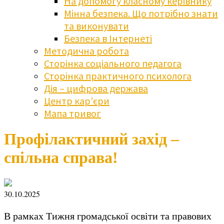
На допомогу класному керівнику
Мінна безпека. Що потрібно знати
та виконувати
Безпека в Інтернеті
Методична робота
Сторінка соціального педагога
Сторінка практичного психолога
Дія – цифрова держава
Центр кар’єри
Мапа тривог
Профілактичний захід –
спільна справа!
30.10.2025
В рамках Тижня громадської освіти та правових