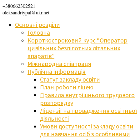
+380662302521
oleksandriypal@ukr.net
Основні розділи
Головна
Короткостроковий курс “Оператор
цивільних безпілотних літальних
апаратів”
Міжнародна співпраця
Публічна інформація
Статут закладу освіти
План роботи ліцею
Правила внутрішнього трудового
розпорядку
Ліцензії на провадження освітньої
діяльності
Умови доступності закладу освіти
для навчання осіб з особливими