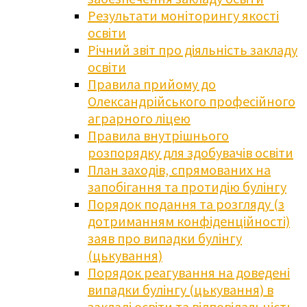
Результати моніторингу якості
освіти
Річний звіт про діяльність закладу
освіти
Правила прийому до
Олександрійського професійного
аграрного ліцею
Правила внутрішнього
розпорядку для здобувачів освіти
План заходів, спрямованих на
запобігання та протидію булінгу
Порядок подання та розгляду (з
дотриманням конфіденційності)
заяв про випадки булінгу
(цькування)
Порядок реагування на доведені
випадки булінгу (цькування) в
закладі освіти та відповідальність