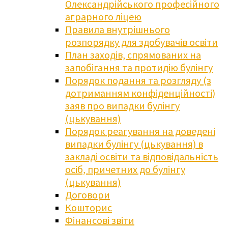
Олександрійського професійного
аграрного ліцею
Правила внутрішнього
розпорядку для здобувачів освіти
План заходів, спрямованих на
запобігання та протидію булінгу
Порядок подання та розгляду (з
дотриманням конфіденційності)
заяв про випадки булінгу
(цькування)
Порядок реагування на доведені
випадки булінгу (цькування) в
закладі освіти та відповідальність
осіб, причетних до булінгу
(цькування)
Договори
Кошторис
Фінансові звіти