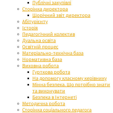
Публічні закупівлі
Сторінка директора
Щорічний звіт директора
Абітурієнту
Історія
Педагогічний колектив
Дуальна освіта
Освітній процес
Матеріально-технічна база
Нормативна база
Виховна робота
Гурткова робота
На допомогу класному керівнику
Мінна безпека. Що потрібно знати
та виконувати
Безпека в Інтернеті
Методична робота
Сторінка соціального педагога