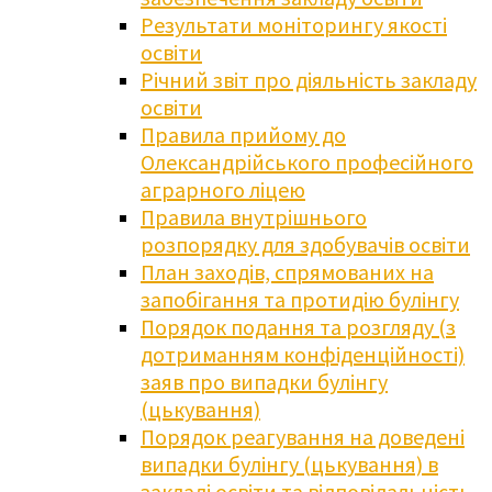
Результати моніторингу якості
освіти
Річний звіт про діяльність закладу
освіти
Правила прийому до
Олександрійського професійного
аграрного ліцею
Правила внутрішнього
розпорядку для здобувачів освіти
План заходів, спрямованих на
запобігання та протидію булінгу
Порядок подання та розгляду (з
дотриманням конфіденційності)
заяв про випадки булінгу
(цькування)
Порядок реагування на доведені
випадки булінгу (цькування) в
закладі освіти та відповідальність