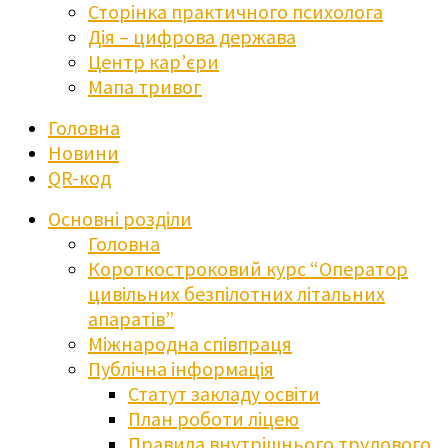
Сторінка практичного психолога
Дія – цифрова держава
Центр кар’єри
Мапа тривог
Головна
Новини
QR-код
Основні розділи
Головна
Короткостроковий курс “Оператор
цивільних безпілотних літальних
апаратів”
Міжнародна співпраця
Публічна інформація
Статут закладу освіти
План роботи ліцею
Правила внутрішнього трудового