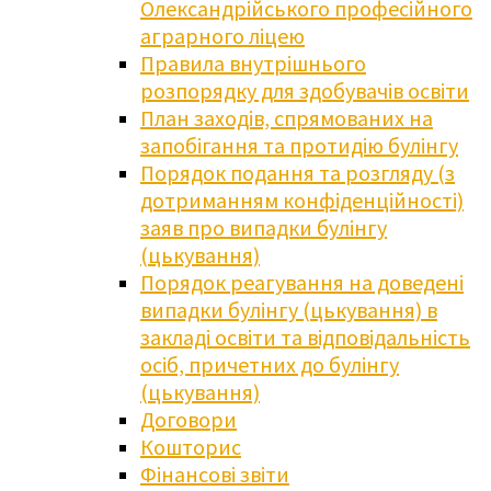
Олександрійського професійного
аграрного ліцею
Правила внутрішнього
розпорядку для здобувачів освіти
План заходів, спрямованих на
запобігання та протидію булінгу
Порядок подання та розгляду (з
дотриманням конфіденційності)
заяв про випадки булінгу
(цькування)
Порядок реагування на доведені
випадки булінгу (цькування) в
закладі освіти та відповідальність
осіб, причетних до булінгу
(цькування)
Договори
Кошторис
Фінансові звіти