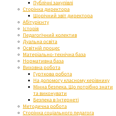
Публічні закупівлі
Сторінка директора
Щорічний звіт директора
Абітурієнту
Історія
Педагогічний колектив
Дуальна освіта
Освітній процес
Матеріально-технічна база
Нормативна база
Виховна робота
Гурткова робота
На допомогу класному керівнику
Мінна безпека. Що потрібно знати
та виконувати
Безпека в Інтернеті
Методична робота
Сторінка соціального педагога