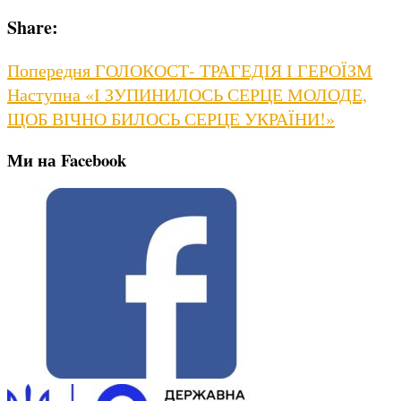
Share:
Навігація
Previous
Попередня
ГОЛОКОСТ- ТРАГЕДІЯ І ГЕРОЇЗМ
Next
post:
Наступна
«І ЗУПИНИЛОСЬ СЕРЦЕ МОЛОДЕ,
записів
post:
ЩОБ ВІЧНО БИЛОСЬ СЕРЦЕ УКРАЇНИ!»
Ми на Facebook