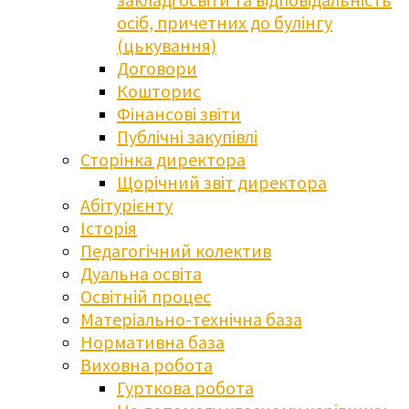
осіб, причетних до булінгу
(цькування)
Договори
Кошторис
Фінансові звіти
Публічні закупівлі
Сторінка директора
Щорічний звіт директора
Абітурієнту
Історія
Педагогічний колектив
Дуальна освіта
Освітній процес
Матеріально-технічна база
Нормативна база
Виховна робота
Гурткова робота