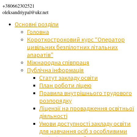
+380662302521
oleksandriypal@ukr.net
Основні розділи
Головна
Короткостроковий курс “Оператор
цивільних безпілотних літальних
апаратів”
Міжнародна співпраця
Публічна інформація
Статут закладу освіти
План роботи ліцею
Правила внутрішнього трудового
розпорядку
Ліцензії на провадження освітньої
діяльності
Умови доступності закладу освіти
для навчання осіб з особливими