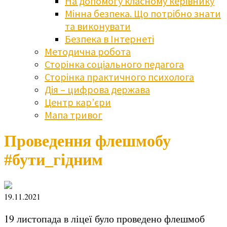
На допомогу класному керівнику
Мінна безпека. Що потрібно знати
та виконувати
Безпека в Інтернеті
Методична робота
Сторінка соціального педагога
Сторінка практичного психолога
Дія – цифрова держава
Центр кар’єри
Мапа тривог
Проведення флешмобу
#бути_гідним
19.11.2021
19 листопада в ліцеї було проведено флешмоб