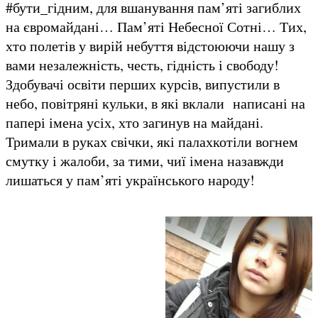
#бути_гідним, для вшанування пам’яті загиблих
на євромайдані… Пам’яті Небесної Сотні… Тих,
хто полетів у вирій небуття відстоюючи нашу з
вами незалежність, честь, гідність і свободу!
Здобувачі освіти перших курсів, випустили в
небо, повітряні кульки, в які вклали написані на
папері імена усіх, хто загинув на майдані.
Тримали в руках свічки, які палахкотіли вогнем
смутку і жалоби, за тими, чиї імена назавжди
лишаться у пам’яті українського народу!