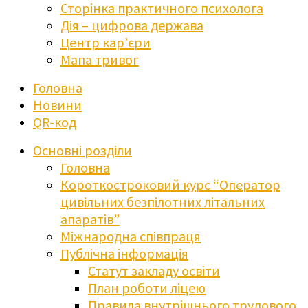
Сторінка практичного психолога
Дія – цифрова держава
Центр кар’єри
Мапа тривог
Головна
Новини
QR-код
Основні розділи
Головна
Короткостроковий курс “Оператор
цивільних безпілотних літальних
апаратів”
Міжнародна співпраця
Публічна інформація
Статут закладу освіти
План роботи ліцею
Правила внутрішнього трудового