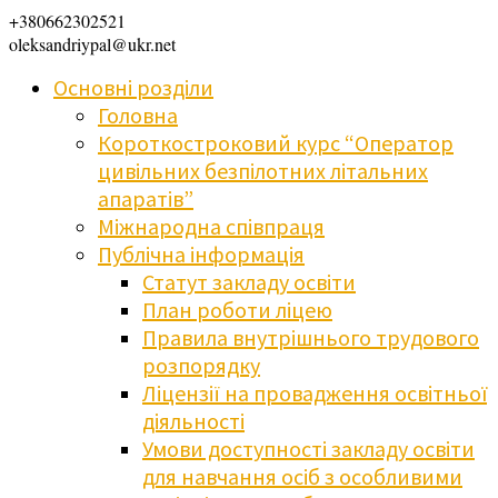
+380662302521
oleksandriypal@ukr.net
Основні розділи
Головна
Короткостроковий курс “Оператор
цивільних безпілотних літальних
апаратів”
Міжнародна співпраця
Публічна інформація
Статут закладу освіти
План роботи ліцею
Правила внутрішнього трудового
розпорядку
Ліцензії на провадження освітньої
діяльності
Умови доступності закладу освіти
для навчання осіб з особливими