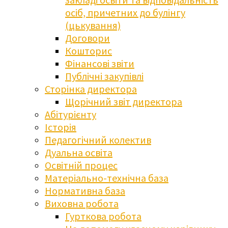
осіб, причетних до булінгу
(цькування)
Договори
Кошторис
Фінансові звіти
Публічні закупівлі
Сторінка директора
Щорічний звіт директора
Абітурієнту
Історія
Педагогічний колектив
Дуальна освіта
Освітній процес
Матеріально-технічна база
Нормативна база
Виховна робота
Гурткова робота