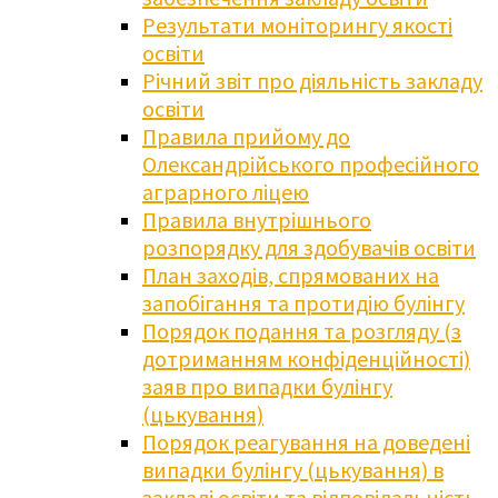
Результати моніторингу якості
освіти
Річний звіт про діяльність закладу
освіти
Правила прийому до
Олександрійського професійного
аграрного ліцею
Правила внутрішнього
розпорядку для здобувачів освіти
План заходів, спрямованих на
запобігання та протидію булінгу
Порядок подання та розгляду (з
дотриманням конфіденційності)
заяв про випадки булінгу
(цькування)
Порядок реагування на доведені
випадки булінгу (цькування) в
закладі освіти та відповідальність