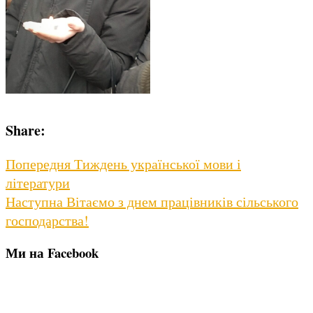
Share:
Навігація
Previous
Попередня
Тиждень української мови і
post:
літератури
записів
Next
Наступна
Вітаємо з днем працівників сільського
post:
господарства!
Ми на Facebook