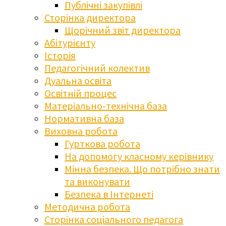
Публічні закупівлі
Сторінка директора
Щорічний звіт директора
Абітурієнту
Історія
Педагогічний колектив
Дуальна освіта
Освітній процес
Матеріально-технічна база
Нормативна база
Виховна робота
Гурткова робота
На допомогу класному керівнику
Мінна безпека. Що потрібно знати
та виконувати
Безпека в Інтернеті
Методична робота
Сторінка соціального педагога