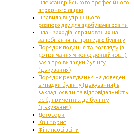
Олександрійського професійного
аграрного ліцею
Правила внутрішнього
розпорядку для здобувачів освіти
План заходів, спрямованих на
запобігання та протидію булінгу
Порядок подання та розгляду (з
дотриманням конфіденційності)
заяв про випадки булінгу
(цькування)
Порядок реагування на доведені
випадки булінгу (цькування) в
закладі освіти та відповідальність
осіб, причетних до булінгу
(цькування)
Договори
Кошторис
Фінансові звіти