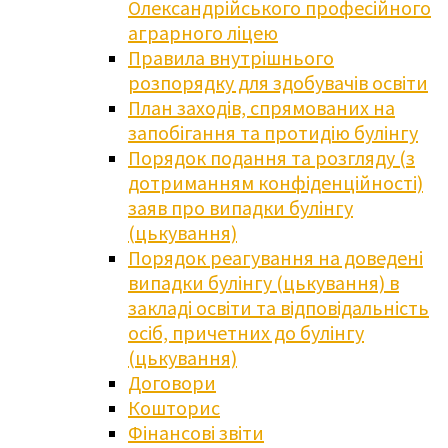
Олександрійського професійного
аграрного ліцею
Правила внутрішнього
розпорядку для здобувачів освіти
План заходів, спрямованих на
запобігання та протидію булінгу
Порядок подання та розгляду (з
дотриманням конфіденційності)
заяв про випадки булінгу
(цькування)
Порядок реагування на доведені
випадки булінгу (цькування) в
закладі освіти та відповідальність
осіб, причетних до булінгу
(цькування)
Договори
Кошторис
Фінансові звіти