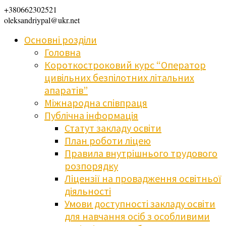
+380662302521
oleksandriypal@ukr.net
Основні розділи
Головна
Короткостроковий курс “Оператор
цивільних безпілотних літальних
апаратів”
Міжнародна співпраця
Публічна інформація
Статут закладу освіти
План роботи ліцею
Правила внутрішнього трудового
розпорядку
Ліцензії на провадження освітньої
діяльності
Умови доступності закладу освіти
для навчання осіб з особливими