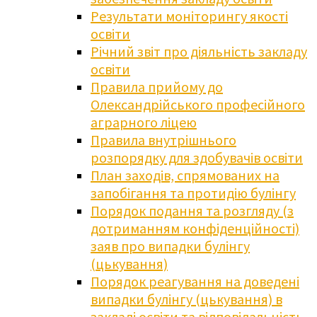
Результати моніторингу якості
освіти
Річний звіт про діяльність закладу
освіти
Правила прийому до
Олександрійського професійного
аграрного ліцею
Правила внутрішнього
розпорядку для здобувачів освіти
План заходів, спрямованих на
запобігання та протидію булінгу
Порядок подання та розгляду (з
дотриманням конфіденційності)
заяв про випадки булінгу
(цькування)
Порядок реагування на доведені
випадки булінгу (цькування) в
закладі освіти та відповідальність