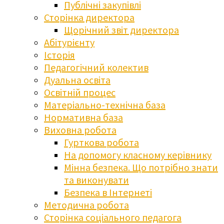
Публічні закупівлі
Сторінка директора
Щорічний звіт директора
Абітурієнту
Історія
Педагогічний колектив
Дуальна освіта
Освітній процес
Матеріально-технічна база
Нормативна база
Виховна робота
Гурткова робота
На допомогу класному керівнику
Мінна безпека. Що потрібно знати
та виконувати
Безпека в Інтернеті
Методична робота
Сторінка соціального педагога