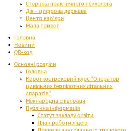
Сторінка практичного психолога
Дія – цифрова держава
Центр кар’єри
Мапа тривог
Головна
Новини
QR-код
Основні розділи
Головна
Короткостроковий курс “Оператор
цивільних безпілотних літальних
апаратів”
Міжнародна співпраця
Публічна інформація
Статут закладу освіти
План роботи ліцею
Правила внутрішнього трудового