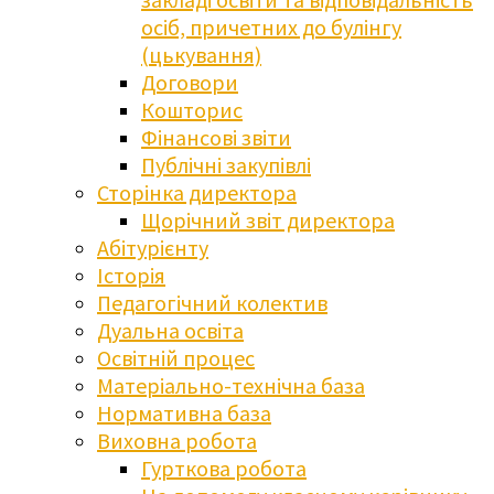
осіб, причетних до булінгу
(цькування)
Договори
Кошторис
Фінансові звіти
Публічні закупівлі
Сторінка директора
Щорічний звіт директора
Абітурієнту
Історія
Педагогічний колектив
Дуальна освіта
Освітній процес
Матеріально-технічна база
Нормативна база
Виховна робота
Гурткова робота