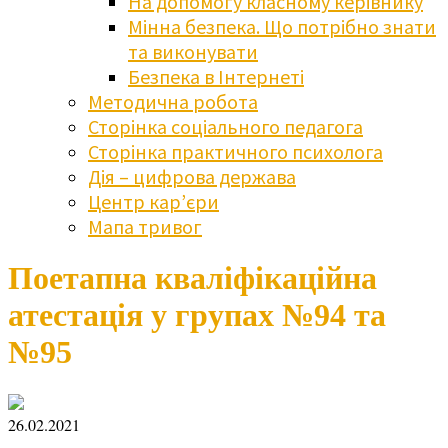
На допомогу класному керівнику
Мінна безпека. Що потрібно знати
та виконувати
Безпека в Інтернеті
Методична робота
Сторінка соціального педагога
Сторінка практичного психолога
Дія – цифрова держава
Центр кар’єри
Мапа тривог
Поетапна кваліфікаційна
атестація у групах №94 та
№95
26.02.2021