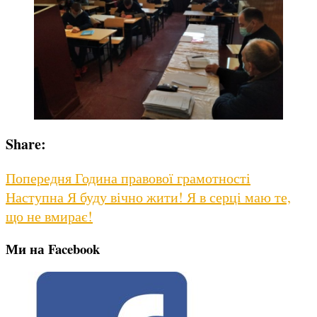
Share:
Навігація
Previous
Попередня
Година правової грамотності
Next
post:
Наступна
Я буду вічно жити! Я в серці маю те,
записів
post:
що не вмирає!
Ми на Facebook