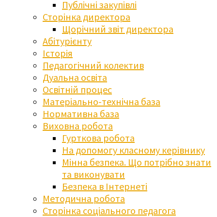
Публічні закупівлі
Сторінка директора
Щорічний звіт директора
Абітурієнту
Історія
Педагогічний колектив
Дуальна освіта
Освітній процес
Матеріально-технічна база
Нормативна база
Виховна робота
Гурткова робота
На допомогу класному керівнику
Мінна безпека. Що потрібно знати
та виконувати
Безпека в Інтернеті
Методична робота
Сторінка соціального педагога