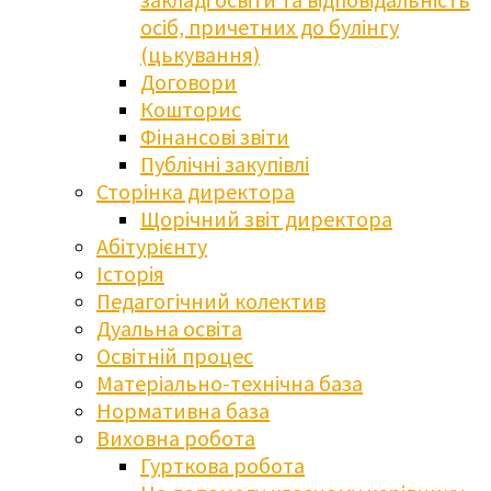
осіб, причетних до булінгу
(цькування)
Договори
Кошторис
Фінансові звіти
Публічні закупівлі
Сторінка директора
Щорічний звіт директора
Абітурієнту
Історія
Педагогічний колектив
Дуальна освіта
Освітній процес
Матеріально-технічна база
Нормативна база
Виховна робота
Гурткова робота