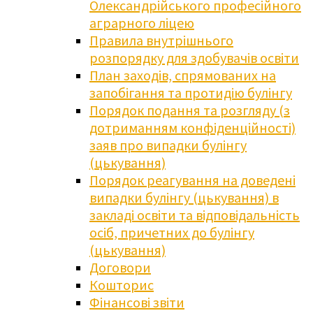
Олександрійського професійного
аграрного ліцею
Правила внутрішнього
розпорядку для здобувачів освіти
План заходів, спрямованих на
запобігання та протидію булінгу
Порядок подання та розгляду (з
дотриманням конфіденційності)
заяв про випадки булінгу
(цькування)
Порядок реагування на доведені
випадки булінгу (цькування) в
закладі освіти та відповідальність
осіб, причетних до булінгу
(цькування)
Договори
Кошторис
Фінансові звіти