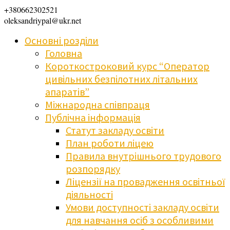
+380662302521
oleksandriypal@ukr.net
Основні розділи
Головна
Короткостроковий курс “Оператор
цивільних безпілотних літальних
апаратів”
Міжнародна співпраця
Публічна інформація
Статут закладу освіти
План роботи ліцею
Правила внутрішнього трудового
розпорядку
Ліцензії на провадження освітньої
діяльності
Умови доступності закладу освіти
для навчання осіб з особливими