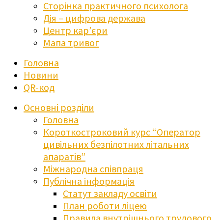
Сторінка практичного психолога
Дія – цифрова держава
Центр кар’єри
Мапа тривог
Головна
Новини
QR-код
Основні розділи
Головна
Короткостроковий курс “Оператор
цивільних безпілотних літальних
апаратів”
Міжнародна співпраця
Публічна інформація
Статут закладу освіти
План роботи ліцею
Правила внутрішнього трудового