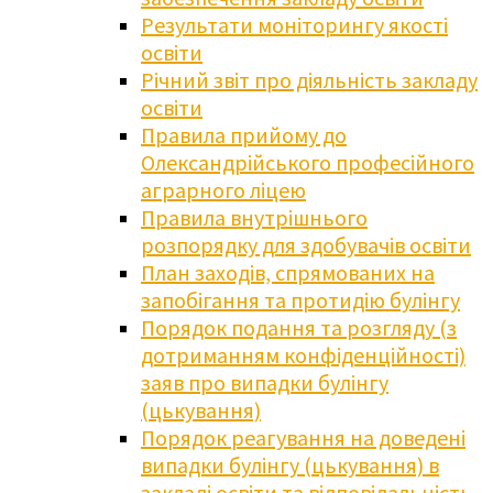
Результати моніторингу якості
освіти
Річний звіт про діяльність закладу
освіти
Правила прийому до
Олександрійського професійного
аграрного ліцею
Правила внутрішнього
розпорядку для здобувачів освіти
План заходів, спрямованих на
запобігання та протидію булінгу
Порядок подання та розгляду (з
дотриманням конфіденційності)
заяв про випадки булінгу
(цькування)
Порядок реагування на доведені
випадки булінгу (цькування) в
закладі освіти та відповідальність