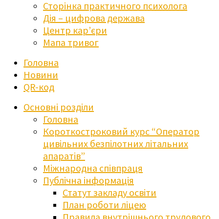
Сторінка практичного психолога
Дія – цифрова держава
Центр кар’єри
Мапа тривог
Головна
Новини
QR-код
Основні розділи
Головна
Короткостроковий курс “Оператор
цивільних безпілотних літальних
апаратів”
Міжнародна співпраця
Публічна інформація
Статут закладу освіти
План роботи ліцею
Правила внутрішнього трудового