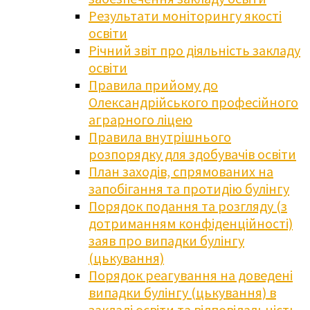
Результати моніторингу якості
освіти
Річний звіт про діяльність закладу
освіти
Правила прийому до
Олександрійського професійного
аграрного ліцею
Правила внутрішнього
розпорядку для здобувачів освіти
План заходів, спрямованих на
запобігання та протидію булінгу
Порядок подання та розгляду (з
дотриманням конфіденційності)
заяв про випадки булінгу
(цькування)
Порядок реагування на доведені
випадки булінгу (цькування) в
закладі освіти та відповідальність