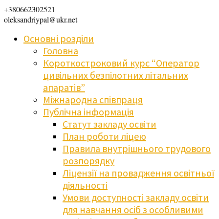
+380662302521
oleksandriypal@ukr.net
Основні розділи
Головна
Короткостроковий курс “Оператор
цивільних безпілотних літальних
апаратів”
Міжнародна співпраця
Публічна інформація
Статут закладу освіти
План роботи ліцею
Правила внутрішнього трудового
розпорядку
Ліцензії на провадження освітньої
діяльності
Умови доступності закладу освіти
для навчання осіб з особливими