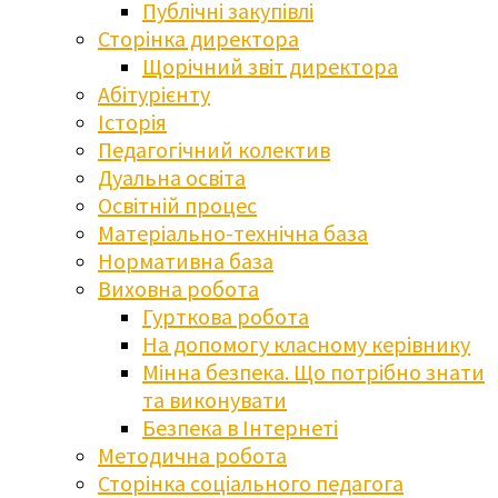
Публічні закупівлі
Сторінка директора
Щорічний звіт директора
Абітурієнту
Історія
Педагогічний колектив
Дуальна освіта
Освітній процес
Матеріально-технічна база
Нормативна база
Виховна робота
Гурткова робота
На допомогу класному керівнику
Мінна безпека. Що потрібно знати
та виконувати
Безпека в Інтернеті
Методична робота
Сторінка соціального педагога