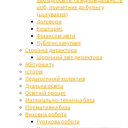
осіб, причетних до булінгу
(цькування)
Договори
Кошторис
Фінансові звіти
Публічні закупівлі
Сторінка директора
Щорічний звіт директора
Абітурієнту
Історія
Педагогічний колектив
Дуальна освіта
Освітній процес
Матеріально-технічна база
Нормативна база
Виховна робота
Гурткова робота