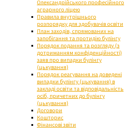
Олександрійського професійного
аграрного ліцею
Правила внутрішнього
розпорядку для здобувачів освіти
План заходів, спрямованих на
запобігання та протидію булінгу
Порядок подання та розгляду (з
дотриманням конфіденційності)
заяв про випадки булінгу
(цькування)
Порядок реагування на доведені
випадки булінгу (цькування) в
закладі освіти та відповідальність
осіб, причетних до булінгу
(цькування)
Договори
Кошторис
Фінансові звіти