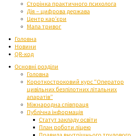
Сторінка практичного психолога
Дія – цифрова держава
Центр кар’єри
Мапа тривог
Головна
Новини
QR-код
Основні розділи
Головна
Короткостроковий курс “Оператор
цивільних безпілотних літальних
апаратів”
Міжнародна співпраця
Публічна інформація
Статут закладу освіти
План роботи ліцею
Правила внутрішнього трудового