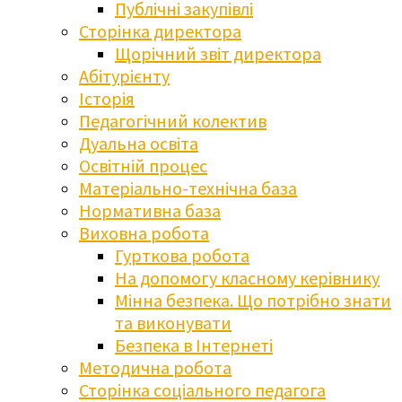
Публічні закупівлі
Сторінка директора
Щорічний звіт директора
Абітурієнту
Історія
Педагогічний колектив
Дуальна освіта
Освітній процес
Матеріально-технічна база
Нормативна база
Виховна робота
Гурткова робота
На допомогу класному керівнику
Мінна безпека. Що потрібно знати
та виконувати
Безпека в Інтернеті
Методична робота
Сторінка соціального педагога