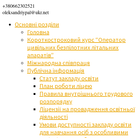
+380662302521
oleksandriypal@ukr.net
Основні розділи
Головна
Короткостроковий курс “Оператор
цивільних безпілотних літальних
апаратів”
Міжнародна співпраця
Публічна інформація
Статут закладу освіти
План роботи ліцею
Правила внутрішнього трудового
розпорядку
Ліцензії на провадження освітньої
діяльності
Умови доступності закладу освіти
для навчання осіб з особливими