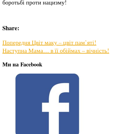
боротьбі проти нацизму!
Share:
Навігація
Previous
Попередня
Цвіт маку – цвіт пам’яті!
Next
post:
Наступна
Мама… в її обіймах – вічність!
записів
post:
Ми на Facebook