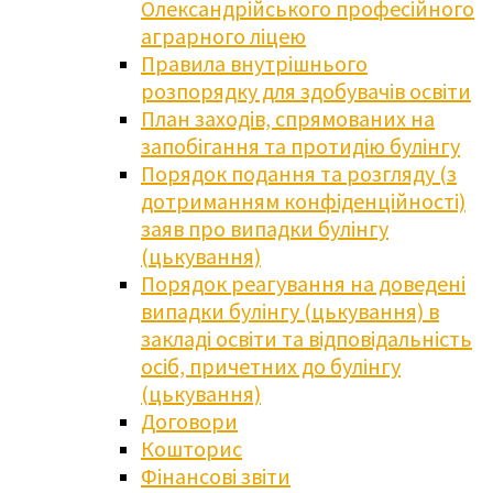
Олександрійського професійного
аграрного ліцею
Правила внутрішнього
розпорядку для здобувачів освіти
План заходів, спрямованих на
запобігання та протидію булінгу
Порядок подання та розгляду (з
дотриманням конфіденційності)
заяв про випадки булінгу
(цькування)
Порядок реагування на доведені
випадки булінгу (цькування) в
закладі освіти та відповідальність
осіб, причетних до булінгу
(цькування)
Договори
Кошторис
Фінансові звіти