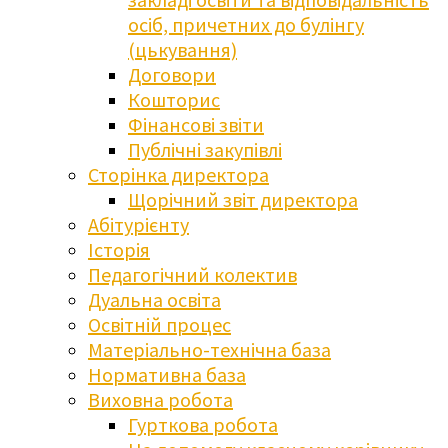
осіб, причетних до булінгу
(цькування)
Договори
Кошторис
Фінансові звіти
Публічні закупівлі
Сторінка директора
Щорічний звіт директора
Абітурієнту
Історія
Педагогічний колектив
Дуальна освіта
Освітній процес
Матеріально-технічна база
Нормативна база
Виховна робота
Гурткова робота