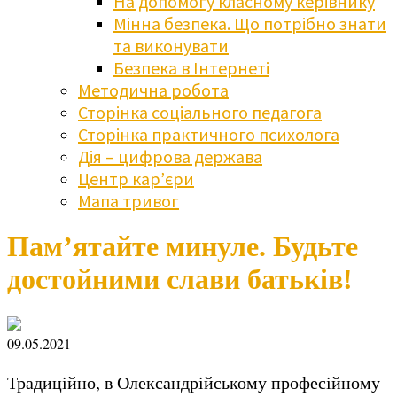
На допомогу класному керівнику
Мінна безпека. Що потрібно знати
та виконувати
Безпека в Інтернеті
Методична робота
Сторінка соціального педагога
Сторінка практичного психолога
Дія – цифрова держава
Центр кар’єри
Мапа тривог
Пам’ятайте минуле. Будьте
достойними слави батьків!
09.05.2021
Традиційно, в Олександрійському професійному