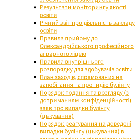
Результати моніторингу якості
освіти
Річний звіт про діяльність закладу
освіти
Правила прийому до
Олександрійського професійного
аграрного ліцею
Правила внутрішнього
розпорядку для здобувачів освіти
План заходів, спрямованих на
запобігання та протидію булінгу
Порядок подання та розгляду (з
дотриманням конфіденційності)
заяв про випадки булінгу
(цькування)
Порядок реагування на доведені
випадки булінгу (цькування) в
закладі освіти та відповідальність