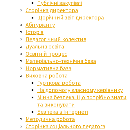
Публічні закупівлі
Сторінка директора
Щорічний звіт директора
Абітурієнту
Історія
Педагогічний колектив
Дуальна освіта
Освітній процес
Матеріально-технічна база
Нормативна база
Виховна робота
Гурткова робота
На допомогу класному керівнику
Мінна безпека. Що потрібно знати
та виконувати
Безпека в Інтернеті
Методична робота
Сторінка соціального педагога