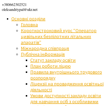
+380662302521
oleksandriypal@ukr.net
Основні розділи
Головна
Короткостроковий курс “Оператор
цивільних безпілотних літальних
апаратів”
Міжнародна співпраця
Публічна інформація
Статут закладу освіти
План роботи ліцею
Правила внутрішнього трудового
розпорядку
Ліцензії на провадження освітньої
діяльності
Умови доступності закладу освіти
для навчання осіб з особливими