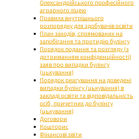
Олександрійського професійного
аграрного ліцею
Правила внутрішнього
розпорядку для здобувачів освіти
План заходів, спрямованих на
запобігання та протидію булінгу
Порядок подання та розгляду (з
дотриманням конфіденційності)
заяв про випадки булінгу
(цькування)
Порядок реагування на доведені
випадки булінгу (цькування) в
закладі освіти та відповідальність
осіб, причетних до булінгу
(цькування)
Договори
Кошторис
Фінансові звіти