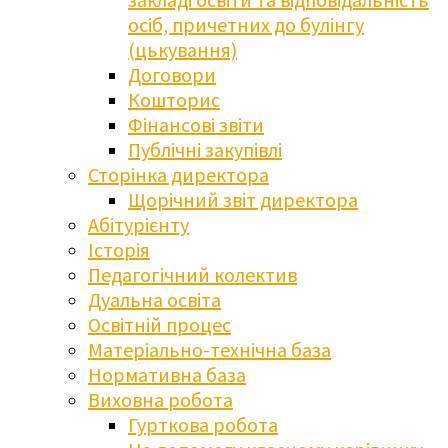
осіб, причетних до булінгу
(цькування)
Договори
Кошторис
Фінансові звіти
Публічні закупівлі
Сторінка директора
Щорічний звіт директора
Абітурієнту
Історія
Педагогічний колектив
Дуальна освіта
Освітній процес
Матеріально-технічна база
Нормативна база
Виховна робота
Гурткова робота