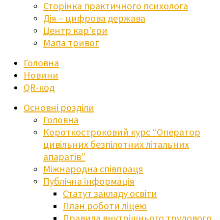
Сторінка практичного психолога
Дія – цифрова держава
Центр кар’єри
Мапа тривог
Головна
Новини
QR-код
Основні розділи
Головна
Короткостроковий курс “Оператор
цивільних безпілотних літальних
апаратів”
Міжнародна співпраця
Публічна інформація
Статут закладу освіти
План роботи ліцею
Правила внутрішнього трудового