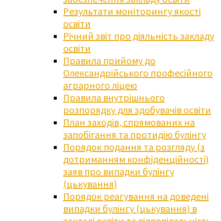
Результати моніторингу якості
освіти
Річний звіт про діяльність закладу
освіти
Правила прийому до
Олександрійського професійного
аграрного ліцею
Правила внутрішнього
розпорядку для здобувачів освіти
План заходів, спрямованих на
запобігання та протидію булінгу
Порядок подання та розгляду (з
дотриманням конфіденційності)
заяв про випадки булінгу
(цькування)
Порядок реагування на доведені
випадки булінгу (цькування) в
закладі освіти та відповідальність