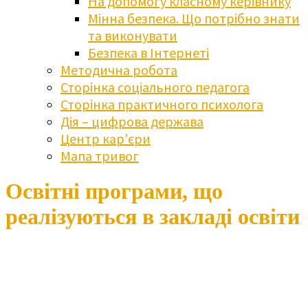
На допомогу класному керівнику
Мінна безпека. Що потрібно знати
та виконувати
Безпека в Інтернеті
Методична робота
Сторінка соціального педагога
Сторінка практичного психолога
Дія – цифрова держава
Центр кар’єри
Мапа тривог
Освітні програми, що
реалізуються в закладі освіти