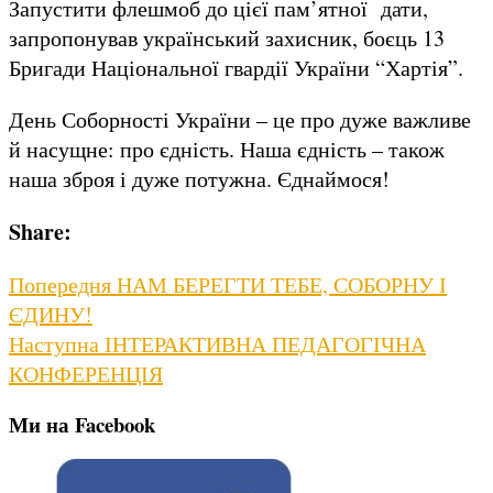
Запустити флешмоб до цієї пам’ятної дати,
запропонував український захисник, боєць 13
Бригади Національної гвардії України “Хартія”.
День Соборності України – це про дуже важливе
й насущне: про єдність. Наша єдність – також
наша зброя і дуже потужна. Єднаймося!
Share:
Навігація
Previous
Попередня
НАМ БЕРЕГТИ ТЕБЕ, СОБОРНУ І
post:
ЄДИНУ!
записів
Next
Наступна
ІНТЕРАКТИВНА ПЕДАГОГІЧНА
post:
КОНФЕРЕНЦІЯ
Ми на Facebook