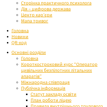
Сторінка практичного психолога
Дія – цифрова держава
Центр кар’єри
Мапа тривог
Головна
Новини
QR-код
Основні розділи
Головна
Короткостроковий курс “Оператор
цивільних безпілотних літальних
апаратів”
Міжнародна співпраця
Публічна інформація
Статут закладу освіти
План роботи ліцею
Правила внутрішнього трудового