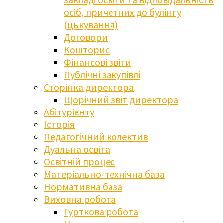
осіб, причетних до булінгу
(цькування)
Договори
Кошторис
Фінансові звіти
Публічні закупівлі
Сторінка директора
Щорічний звіт директора
Абітурієнту
Історія
Педагогічний колектив
Дуальна освіта
Освітній процес
Матеріально-технічна база
Нормативна база
Виховна робота
Гурткова робота