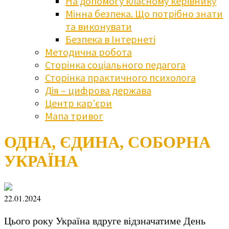
На допомогу класному керівнику
Мінна безпека. Що потрібно знати
та виконувати
Безпека в Інтернеті
Методична робота
Сторінка соціального педагога
Сторінка практичного психолога
Дія – цифрова держава
Центр кар’єри
Мапа тривог
ОДНА, ЄДИНА, СОБОРНА
УКРАЇНА
22.01.2024
Цього року Україна вдруге відзначатиме День