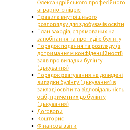
Олександрійського професійного
аграрного ліцею
Правила внутрішнього
розпорядку для здобувачів освіти
План заходів, спрямованих на
запобігання та протидію булінгу
Порядок подання та розгляду (з
дотриманням конфіденційності)
заяв про випадки булінгу
(цькування)
Порядок реагування на доведені
випадки булінгу (цькування) в
закладі освіти та відповідальність
осіб, причетних до булінгу
(цькування)
Договори
Кошторис
Фінансові звіти