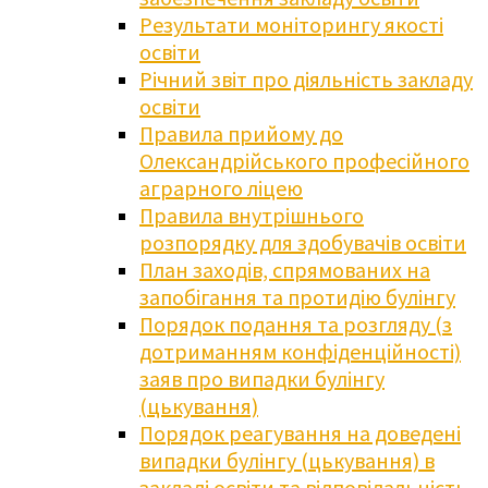
Результати моніторингу якості
освіти
Річний звіт про діяльність закладу
освіти
Правила прийому до
Олександрійського професійного
аграрного ліцею
Правила внутрішнього
розпорядку для здобувачів освіти
План заходів, спрямованих на
запобігання та протидію булінгу
Порядок подання та розгляду (з
дотриманням конфіденційності)
заяв про випадки булінгу
(цькування)
Порядок реагування на доведені
випадки булінгу (цькування) в
закладі освіти та відповідальність