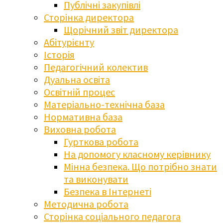
Публічні закупівлі
Сторінка директора
Щорічний звіт директора
Абітурієнту
Історія
Педагогічний колектив
Дуальна освіта
Освітній процес
Матеріально-технічна база
Нормативна база
Виховна робота
Гурткова робота
На допомогу класному керівнику
Мінна безпека. Що потрібно знати
та виконувати
Безпека в Інтернеті
Методична робота
Сторінка соціального педагога