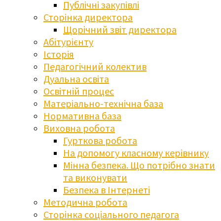
Публічні закупівлі
Сторінка директора
Щорічний звіт директора
Абітурієнту
Історія
Педагогічний колектив
Дуальна освіта
Освітній процес
Матеріально-технічна база
Нормативна база
Виховна робота
Гурткова робота
На допомогу класному керівнику
Мінна безпека. Що потрібно знати
та виконувати
Безпека в Інтернеті
Методична робота
Сторінка соціального педагога