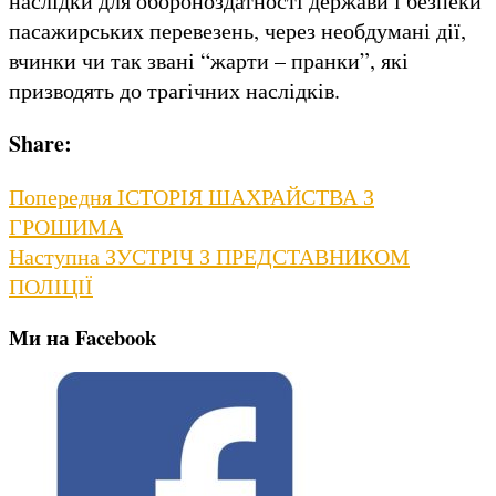
наслідки для обороноздатності держави і безпеки
пасажирських перевезень, через необдумані дії,
вчинки чи так звані “жарти – пранки”, які
призводять до трагічних наслідків.
Share:
Навігація
Previous
Попередня
ІСТОРІЯ ШАХРАЙСТВА З
post:
ГРОШИМА
записів
Next
Наступна
ЗУСТРІЧ З ПРЕДСТАВНИКОМ
post:
ПОЛІЦІЇ
Ми на Facebook