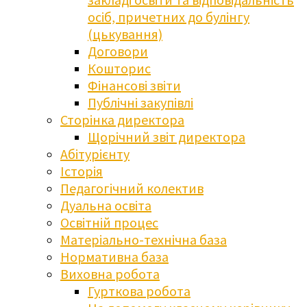
осіб, причетних до булінгу
(цькування)
Договори
Кошторис
Фінансові звіти
Публічні закупівлі
Сторінка директора
Щорічний звіт директора
Абітурієнту
Історія
Педагогічний колектив
Дуальна освіта
Освітній процес
Матеріально-технічна база
Нормативна база
Виховна робота
Гурткова робота