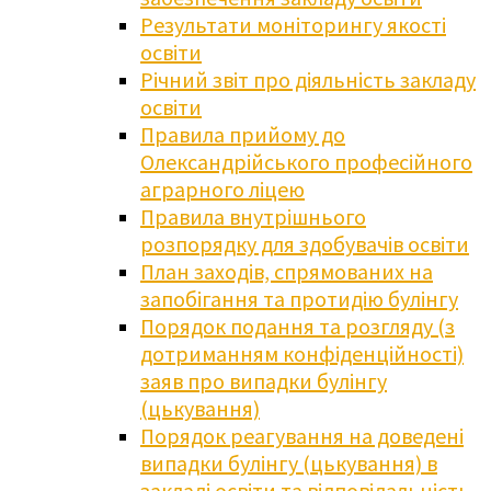
Результати моніторингу якості
освіти
Річний звіт про діяльність закладу
освіти
Правила прийому до
Олександрійського професійного
аграрного ліцею
Правила внутрішнього
розпорядку для здобувачів освіти
План заходів, спрямованих на
запобігання та протидію булінгу
Порядок подання та розгляду (з
дотриманням конфіденційності)
заяв про випадки булінгу
(цькування)
Порядок реагування на доведені
випадки булінгу (цькування) в
закладі освіти та відповідальність