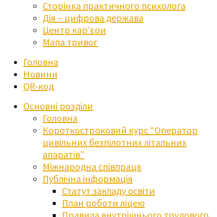
Сторінка практичного психолога
Дія – цифрова держава
Центр кар’єри
Мапа тривог
Головна
Новини
QR-код
Основні розділи
Головна
Короткостроковий курс “Оператор
цивільних безпілотних літальних
апаратів”
Міжнародна співпраця
Публічна інформація
Статут закладу освіти
План роботи ліцею
Правила внутрішнього трудового