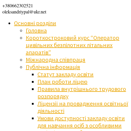
+380662302521
oleksandriypal@ukr.net
Основні розділи
Головна
Короткостроковий курс “Оператор
цивільних безпілотних літальних
апаратів”
Міжнародна співпраця
Публічна інформація
Статут закладу освіти
План роботи ліцею
Правила внутрішнього трудового
розпорядку
Ліцензії на провадження освітньої
діяльності
Умови доступності закладу освіти
для навчання осіб з особливими