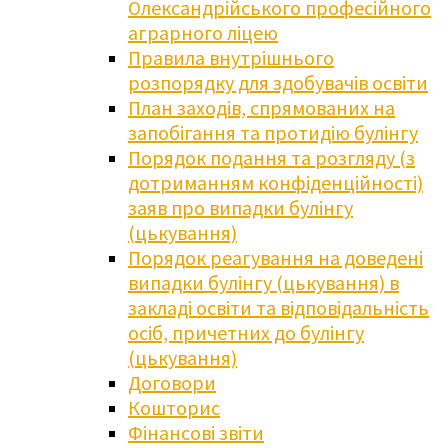
Олександрійського професійного
аграрного ліцею
Правила внутрішнього
розпорядку для здобувачів освіти
План заходів, спрямованих на
запобігання та протидію булінгу
Порядок подання та розгляду (з
дотриманням конфіденційності)
заяв про випадки булінгу
(цькування)
Порядок реагування на доведені
випадки булінгу (цькування) в
закладі освіти та відповідальність
осіб, причетних до булінгу
(цькування)
Договори
Кошторис
Фінансові звіти