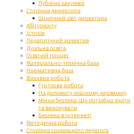
Публічні закупівлі
Сторінка директора
Щорічний звіт директора
Абітурієнту
Історія
Педагогічний колектив
Дуальна освіта
Освітній процес
Матеріально-технічна база
Нормативна база
Виховна робота
Гурткова робота
На допомогу класному керівнику
Мінна безпека. Що потрібно знати
та виконувати
Безпека в Інтернеті
Методична робота
Сторінка соціального педагога