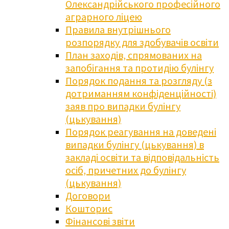
Олександрійського професійного
аграрного ліцею
Правила внутрішнього
розпорядку для здобувачів освіти
План заходів, спрямованих на
запобігання та протидію булінгу
Порядок подання та розгляду (з
дотриманням конфіденційності)
заяв про випадки булінгу
(цькування)
Порядок реагування на доведені
випадки булінгу (цькування) в
закладі освіти та відповідальність
осіб, причетних до булінгу
(цькування)
Договори
Кошторис
Фінансові звіти