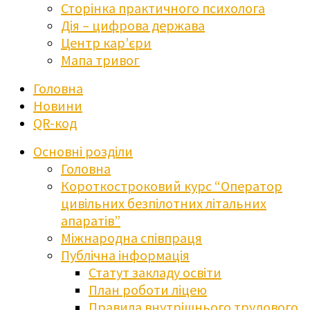
Сторінка практичного психолога
Дія – цифрова держава
Центр кар’єри
Мапа тривог
Головна
Новини
QR-код
Основні розділи
Головна
Короткостроковий курс “Оператор
цивільних безпілотних літальних
апаратів”
Міжнародна співпраця
Публічна інформація
Статут закладу освіти
План роботи ліцею
Правила внутрішнього трудового