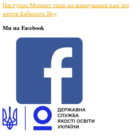
Next
Наступна
Момент тиші на вшанування пам’яті
post:
жертв Бабиного Яру
Ми на Facebook