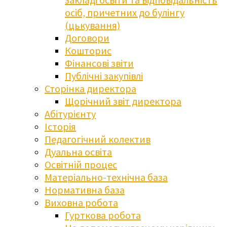
осіб, причетних до булінгу
(цькування)
Договори
Кошторис
Фінансові звіти
Публічні закупівлі
Сторінка директора
Щорічний звіт директора
Абітурієнту
Історія
Педагогічний колектив
Дуальна освіта
Освітній процес
Матеріально-технічна база
Нормативна база
Виховна робота
Гурткова робота