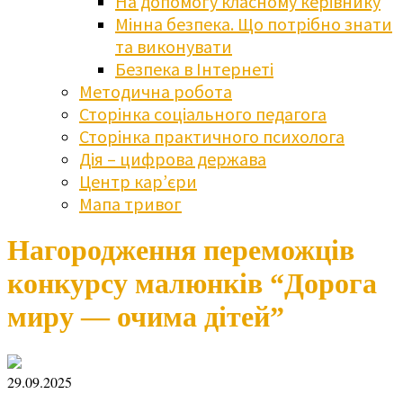
На допомогу класному керівнику
Мінна безпека. Що потрібно знати
та виконувати
Безпека в Інтернеті
Методична робота
Сторінка соціального педагога
Сторінка практичного психолога
Дія – цифрова держава
Центр кар’єри
Мапа тривог
Нагородження переможців
конкурсу малюнків “Дорога
миру — очима дітей”
29.09.2025