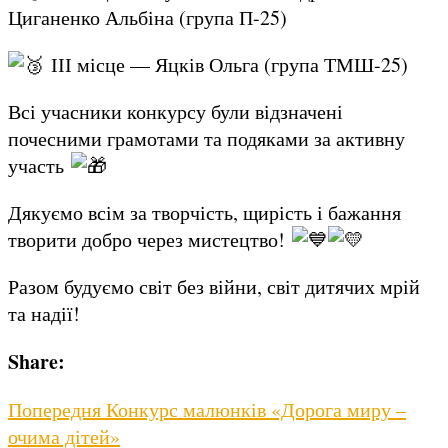
Циганенко Альбіна (група П-25)
ІІІ місце — Яцків Ольга (група ТМШ-25)
Всі учасники конкурсу були відзначені
почесними грамотами та подяками за активну
участь
Дякуємо всім за творчість, щирість і бажання
творити добро через мистецтво!
Разом будуємо світ без війни, світ дитячих мрій
та надії!
Share:
Навігація
Previous
Попередня
Конкурс малюнків «Дорога миру –
post:
очима дітей»
записів