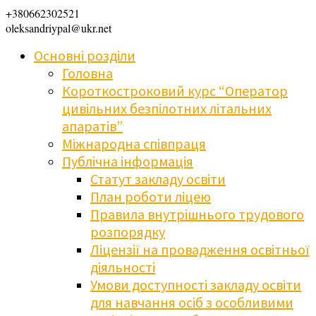
+380662302521
oleksandriypal@ukr.net
Основні розділи
Головна
Короткостроковий курс “Оператор
цивільних безпілотних літальних
апаратів”
Міжнародна співпраця
Публічна інформація
Статут закладу освіти
План роботи ліцею
Правила внутрішнього трудового
розпорядку
Ліцензії на провадження освітньої
діяльності
Умови доступності закладу освіти
для навчання осіб з особливими