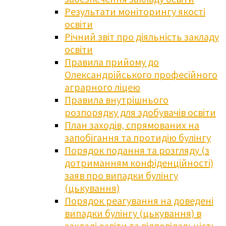
Результати моніторингу якості
освіти
Річний звіт про діяльність закладу
освіти
Правила прийому до
Олександрійського професійного
аграрного ліцею
Правила внутрішнього
розпорядку для здобувачів освіти
План заходів, спрямованих на
запобігання та протидію булінгу
Порядок подання та розгляду (з
дотриманням конфіденційності)
заяв про випадки булінгу
(цькування)
Порядок реагування на доведені
випадки булінгу (цькування) в
закладі освіти та відповідальність