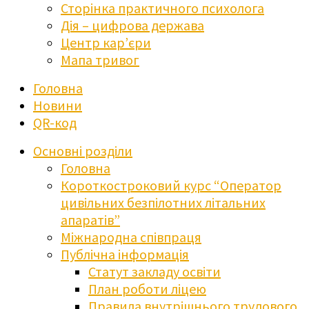
Сторінка практичного психолога
Дія – цифрова держава
Центр кар’єри
Мапа тривог
Головна
Новини
QR-код
Основні розділи
Головна
Короткостроковий курс “Оператор
цивільних безпілотних літальних
апаратів”
Міжнародна співпраця
Публічна інформація
Статут закладу освіти
План роботи ліцею
Правила внутрішнього трудового