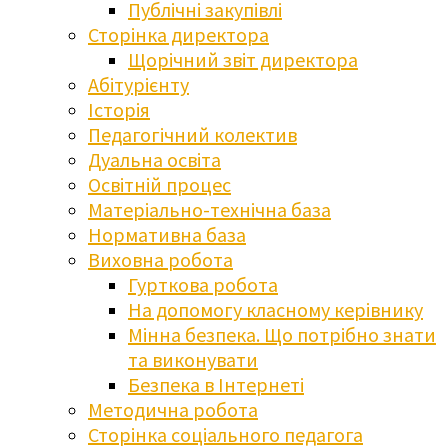
Публічні закупівлі
Сторінка директора
Щорічний звіт директора
Абітурієнту
Історія
Педагогічний колектив
Дуальна освіта
Освітній процес
Матеріально-технічна база
Нормативна база
Виховна робота
Гурткова робота
На допомогу класному керівнику
Мінна безпека. Що потрібно знати
та виконувати
Безпека в Інтернеті
Методична робота
Сторінка соціального педагога