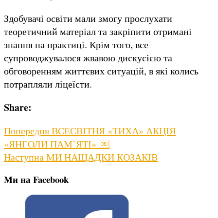
Здобувачі освіти мали змогу прослухати
теоретичний матеріал та закріпити отримані
знання на практиці. Крім того, все
супроводжувалося жвавою дискусією та
обговоренням життєвих ситуацій, в які колись
потрапляли ліцеїсти.
Share:
Навігація
Previous
Попередня
ВСЕСВІТНЯ «ТИХА» АКЦІЯ
post:
«ЯНГОЛИ ПАМ’ЯТІ» ￼
записів
Next
Наступна
МИ НАЩАДКИ КОЗАКІВ
post:
Ми на Facebook