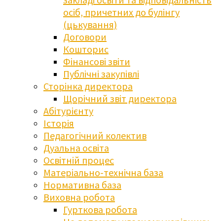
осіб, причетних до булінгу
(цькування)
Договори
Кошторис
Фінансові звіти
Публічні закупівлі
Сторінка директора
Щорічний звіт директора
Абітурієнту
Історія
Педагогічний колектив
Дуальна освіта
Освітній процес
Матеріально-технічна база
Нормативна база
Виховна робота
Гурткова робота