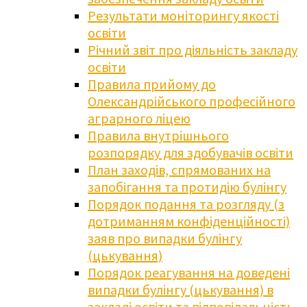
Результати моніторингу якості
освіти
Річний звіт про діяльність закладу
освіти
Правила прийому до
Олександрійського професійного
аграрного ліцею
Правила внутрішнього
розпорядку для здобувачів освіти
План заходів, спрямованих на
запобігання та протидію булінгу
Порядок подання та розгляду (з
дотриманням конфіденційності)
заяв про випадки булінгу
(цькування)
Порядок реагування на доведені
випадки булінгу (цькування) в
закладі освіти та відповідальність