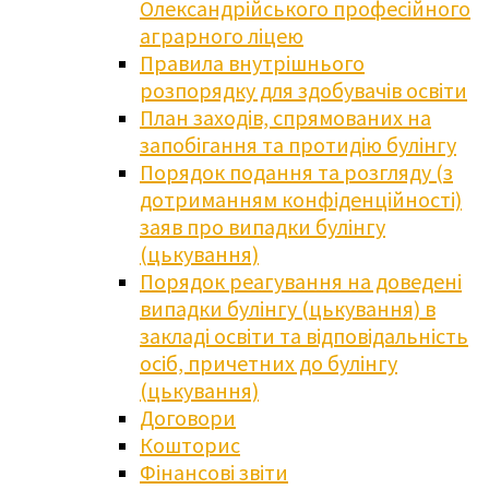
Олександрійського професійного
аграрного ліцею
Правила внутрішнього
розпорядку для здобувачів освіти
План заходів, спрямованих на
запобігання та протидію булінгу
Порядок подання та розгляду (з
дотриманням конфіденційності)
заяв про випадки булінгу
(цькування)
Порядок реагування на доведені
випадки булінгу (цькування) в
закладі освіти та відповідальність
осіб, причетних до булінгу
(цькування)
Договори
Кошторис
Фінансові звіти