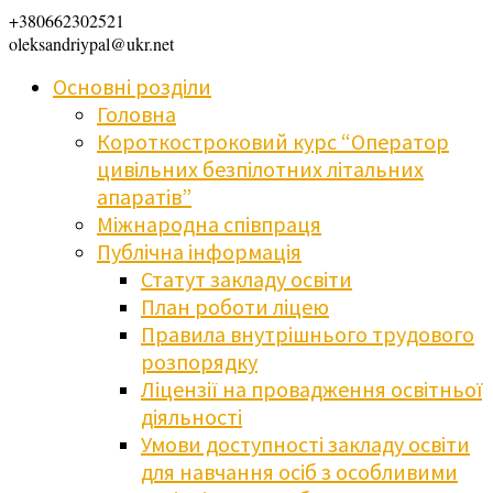
+380662302521
oleksandriypal@ukr.net
Основні розділи
Головна
Короткостроковий курс “Оператор
цивільних безпілотних літальних
апаратів”
Міжнародна співпраця
Публічна інформація
Статут закладу освіти
План роботи ліцею
Правила внутрішнього трудового
розпорядку
Ліцензії на провадження освітньої
діяльності
Умови доступності закладу освіти
для навчання осіб з особливими