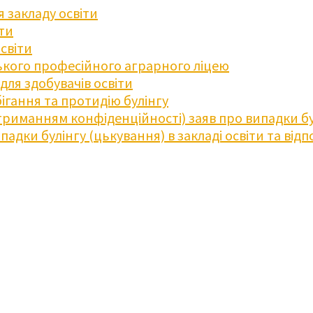
 закладу освіти
іти
освіти
кого професійного аграрного ліцею
ля здобувачів освіти
ігання та протидію булінгу
триманням конфіденційності) заяв про випадки бу
дки булінгу (цькування) в закладі освіти та відпо