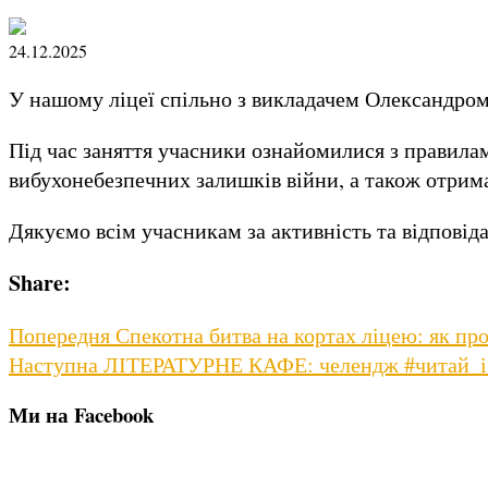
24.12.2025
У нашому ліцеї спільно з викладачем Олександром
Під час заняття учасники ознайомилися з правилам
вибухонебезпечних залишків війни, а також отрима
Дякуємо всім учасникам за активність та відповід
Share:
Навігація
Previous
Попередня
Спекотна битва на кортах ліцею: як пр
Next
post:
Наступна
ЛІТЕРАТУРНЕ КАФЕ: челендж #читай_і
записів
post:
Ми на Facebook