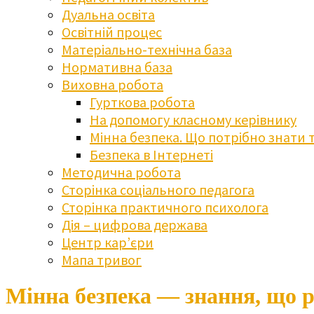
Дуальна освіта
Освітній процес
Матеріально-технічна база
Нормативна база
Виховна робота
Гурткова робота
На допомогу класному керівнику
Мінна безпека. Що потрібно знати 
Безпека в Інтернеті
Методична робота
Сторінка соціального педагога
Сторінка практичного психолога
Дія – цифрова держава
Центр кар’єри
Мапа тривог
Мінна безпека — знання, що 