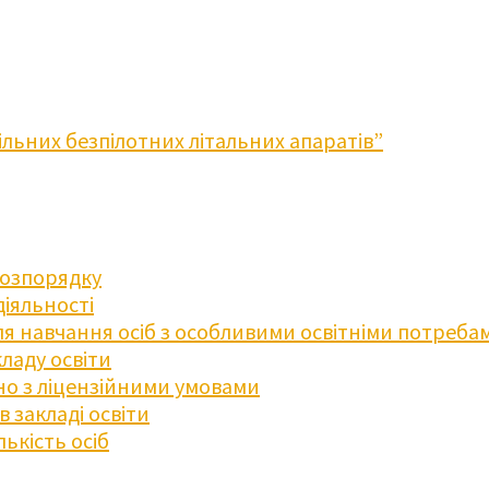
льних безпілотних літальних апаратів”
розпорядку
діяльності
для навчання осіб з особливими освітніми потреба
ладу освіти
дно з ліцензійними умовами
 закладі освіти
ькість осіб