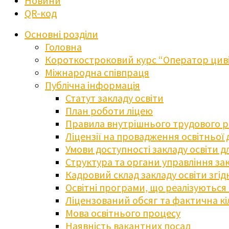
Новини
QR-код
Основні розділи
Головна
Короткостроковий курс “Оператор циві
Міжнародна співпраця
Публічна інформація
Статут закладу освіти
План роботи ліцею
Правила внутрішнього трудового 
Ліцензії на провадження освітньої 
Умови доступності закладу освіти 
Структура та органи управління зак
Кадровий склад закладу освіти згі
Освітні програми, що реалізуються в
Ліцензований обсяг та фактична кіл
Мова освітнього процесу
Наявність вакантних посад