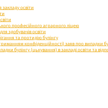
 закладу освіти
іти
освіти
кого професійного аграрного ліцею
ля здобувачів освіти
ігання та протидію булінгу
триманням конфіденційності) заяв про випадки бу
дки булінгу (цькування) в закладі освіти та відпо