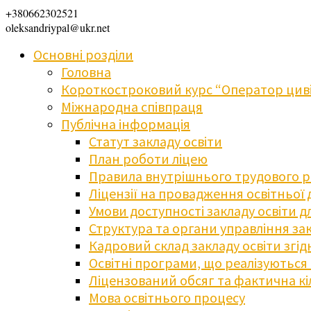
+380662302521
oleksandriypal@ukr.net
Основні розділи
Головна
Короткостроковий курс “Оператор циві
Міжнародна співпраця
Публічна інформація
Статут закладу освіти
План роботи ліцею
Правила внутрішнього трудового 
Ліцензії на провадження освітньої 
Умови доступності закладу освіти 
Структура та органи управління зак
Кадровий склад закладу освіти згі
Освітні програми, що реалізуються в
Ліцензований обсяг та фактична кіл
Мова освітнього процесу