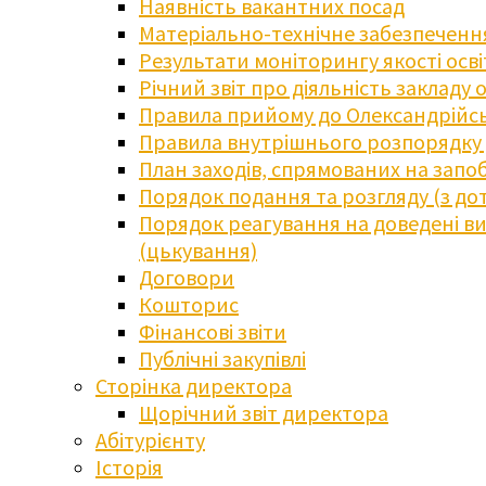
Наявність вакантних посад
Матеріально-технічне забезпечення
Результати моніторингу якості осв
Річний звіт про діяльність закладу 
Правила прийому до Олександрійсь
Правила внутрішнього розпорядку д
План заходів, спрямованих на запоб
Порядок подання та розгляду (з до
Порядок реагування на доведені випа
(цькування)
Договори
Кошторис
Фінансові звіти
Публічні закупівлі
Сторінка директора
Щорічний звіт директора
Абітурієнту
Історія