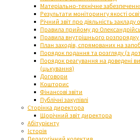
Матеріально-технічне забезпечення
Результати моніторингу якості осв
Річний звіт про діяльність закладу 
Правила прийому до Олександрійсь
Правила внутрішнього розпорядку д
План заходів, спрямованих на запоб
Порядок подання та розгляду (з до
Порядок реагування на доведені випа
(цькування)
Договори
Кошторис
Фінансові звіти
Публічні закупівлі
Сторінка директора
Щорічний звіт директора
Абітурієнту
Історія
Педагогічний колектив