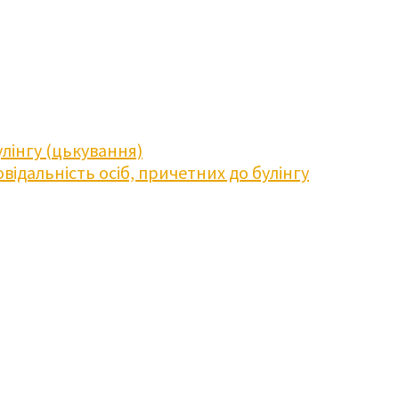
лінгу (цькування)
відальність осіб, причетних до булінгу