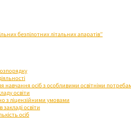
льних безпілотних літальних апаратів”
розпорядку
діяльності
для навчання осіб з особливими освітніми потреба
ладу освіти
дно з ліцензійними умовами
 закладі освіти
ькість осіб