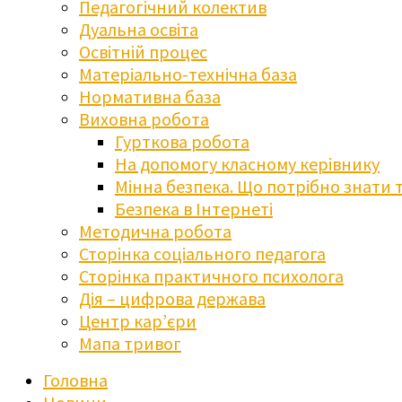
Педагогічний колектив
Дуальна освіта
Освітній процес
Матеріально-технічна база
Нормативна база
Виховна робота
Гурткова робота
На допомогу класному керівнику
Мінна безпека. Що потрібно знати 
Безпека в Інтернеті
Методична робота
Сторінка соціального педагога
Сторінка практичного психолога
Дія – цифрова держава
Центр кар’єри
Мапа тривог
Головна