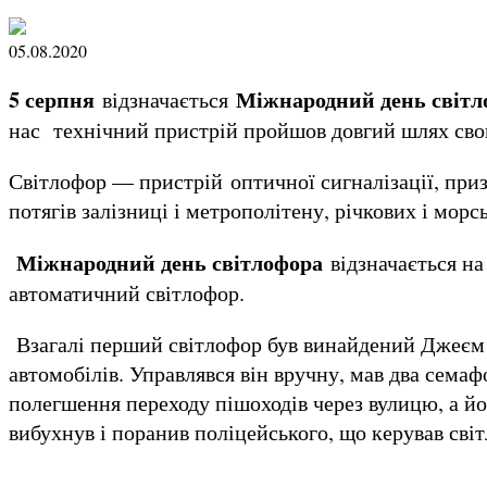
05.08.2020
5 серпня
Міжнародний день світл
відзначається
нас технічний пристрiй пройшов довгий шлях сво
Світлофор — пристрій оптичної сигналізації, приз
потягів залізниці і метрополітену, річкових і морс
Міжнародний день світлофора
вiдзначається на 
автоматичний світлофор.
Взагалi перший світлофор був винайдений Джеєм Н
автомобілів. Управлявся він вручну, мав два семаф
полегшення переходу пішоходів через вулицю, а й
вибухнув і поранив поліцейського, що керував сві