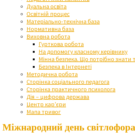
Дуальна освіта
Освітній процес
Матеріально-технічна база
Нормативна база
Виховна робота
Гурткова робота
На допомогу класному керівнику
Мінна безпека. Що потрібно знати 
Безпека в Інтернеті
Методична робота
Сторінка соціального педагога
Сторінка практичного психолога
Дія – цифрова держава
Центр кар’єри
Мапа тривог
Міжнародний день світлофор