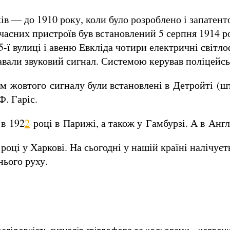
ків — до 1910 року, коли було розроблено і запате
учасних пристроїв був встановлений 5 серпня 1914 
5-ї вулиці і авеню Евкліда чотири електричні сві
вали звуковий сигнал. Системою керував поліцейські
ям жовтого сигналу були встановлені в Детройті (
. Гаріс.
 в 192
2
році в Парижі, а також у Гамбурзі. А в Англ
ці у Харкові. На сьогодні у нашій країні налічуєть
ього руху.