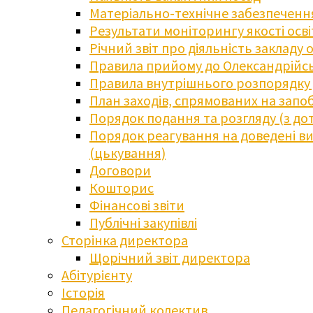
Матеріально-технічне забезпечення
Результати моніторингу якості осв
Річний звіт про діяльність закладу 
Правила прийому до Олександрійсь
Правила внутрішнього розпорядку д
План заходів, спрямованих на запоб
Порядок подання та розгляду (з до
Порядок реагування на доведені випа
(цькування)
Договори
Кошторис
Фінансові звіти
Публічні закупівлі
Сторінка директора
Щорічний звіт директора
Абітурієнту
Історія
Педагогічний колектив