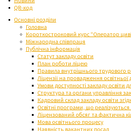
Новини
QR-код
Основні розділи
Головна
Короткостроковий курс “Оператор циві
Міжнародна співпраця
Публічна інформація
Статут закладу освіти
План роботи ліцею
Правила внутрішнього трудового 
Ліцензії на провадження освітньої 
Умови доступності закладу освіти 
Структура та органи управління зак
Кадровий склад закладу освіти згі
Освітні програми, що реалізуються в
Ліцензований обсяг та фактична кіл
Мова освітнього процесу
Наявність вакантних посад