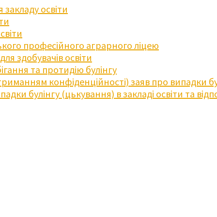
 закладу освіти
іти
освіти
кого професійного аграрного ліцею
ля здобувачів освіти
ігання та протидію булінгу
триманням конфіденційності) заяв про випадки бу
дки булінгу (цькування) в закладі освіти та відпо