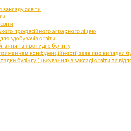
 закладу освіти
іти
освіти
кого професійного аграрного ліцею
ля здобувачів освіти
ігання та протидію булінгу
триманням конфіденційності) заяв про випадки бу
дки булінгу (цькування) в закладі освіти та відпо