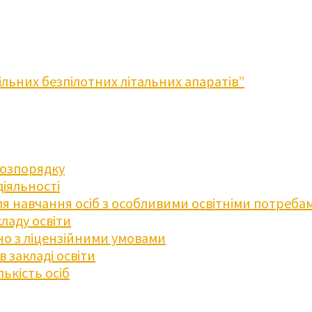
льних безпілотних літальних апаратів”
розпорядку
діяльності
для навчання осіб з особливими освітніми потреба
ладу освіти
дно з ліцензійними умовами
 закладі освіти
ькість осіб