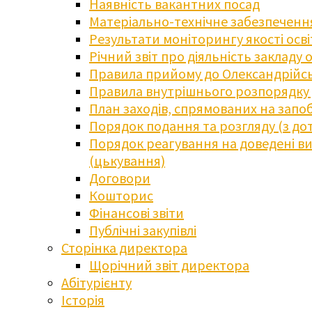
Наявність вакантних посад
Матеріально-технічне забезпечення
Результати моніторингу якості осв
Річний звіт про діяльність закладу 
Правила прийому до Олександрійсь
Правила внутрішнього розпорядку д
План заходів, спрямованих на запоб
Порядок подання та розгляду (з до
Порядок реагування на доведені випа
(цькування)
Договори
Кошторис
Фінансові звіти
Публічні закупівлі
Сторінка директора
Щорічний звіт директора
Абітурієнту
Історія