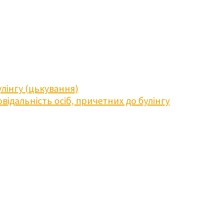
лінгу (цькування)
відальність осіб, причетних до булінгу