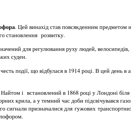
офора
. Цей винахiд став повсякденним предметом н
го становлення розвитку.
начений для регулювання руху людей, велосипедів, 
ьких суден.
честь події, що відбулася в 1914 році. В цей день 
айтом і встановлений в 1868 році у Лондоні біля
орних крила, а у темний час доби підсвічувався газ
ого сигнали призначалися для гужових транспортних
тлофором.