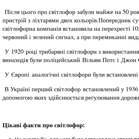
Після цього про світлофор забули майже на 50 ро
пристрій з ліхтарями двох кольорів.Попередник с
світлофорна компанія встановила на перехресті 10
червоний і зелений сигнал, а при перемиканні вида
У 1920 році трибарвні світлофори з використанн
винаходів були поліцейський Вільям Потс і Джон Ф
У Європі аналогічні світлофори були встановлені
В Україні перший світлофор встановлений у 1936 ро
допомогою яких здійснюється регулювання дорожн
Цікаві факти про світлофор: