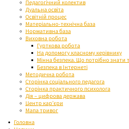
Педагогічний колектив
Дуальна освіта
Освітній процес
Матеріально-технічна база
Нормативна база
Виховна робота
Гурткова робота
На допомогу класному керівнику
Мінна безпека. Що потрібно знати 
Безпека в Інтернеті
Методична робота
Сторінка соціального педагога
Сторінка практичного психолога
Дія – цифрова держава
Центр кар’єри
Мапа тривог
Головна