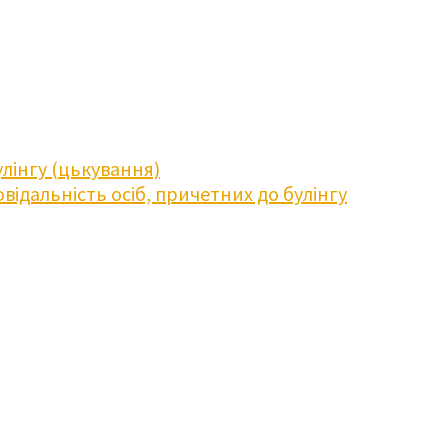
лінгу (цькування)
відальність осіб, причетних до булінгу