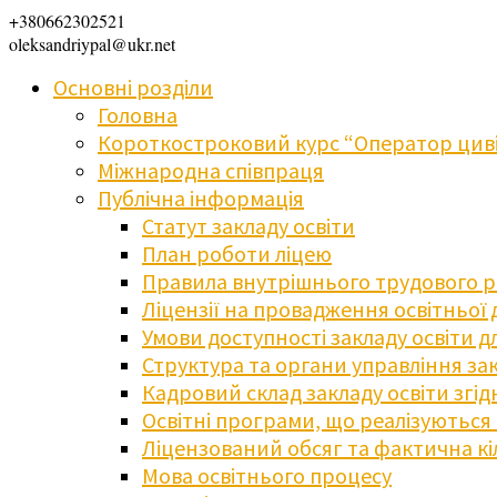
+380662302521
oleksandriypal@ukr.net
Основні розділи
Головна
Короткостроковий курс “Оператор циві
Міжнародна співпраця
Публічна інформація
Статут закладу освіти
План роботи ліцею
Правила внутрішнього трудового 
Ліцензії на провадження освітньої 
Умови доступності закладу освіти 
Структура та органи управління зак
Кадровий склад закладу освіти згі
Освітні програми, що реалізуються в
Ліцензований обсяг та фактична кіл
Мова освітнього процесу