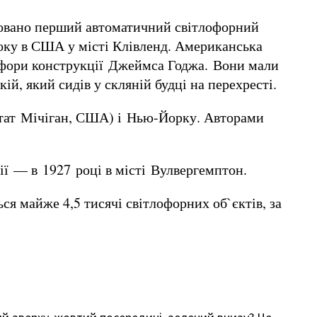
нтовано перший автоматичний світлофорний
року в США у місті Клівленд. Американська
тлофори конструкції Джеймса Годжа. Вони мали
й, який сидів у скляній будці на перехресті.
штат Мічіган, США) і Нью-Йорку. Авторами
ії — в 1927 році в місті Вулвергемптон.
ся майже 4,5 тисячі світлофорних об`єктів, за