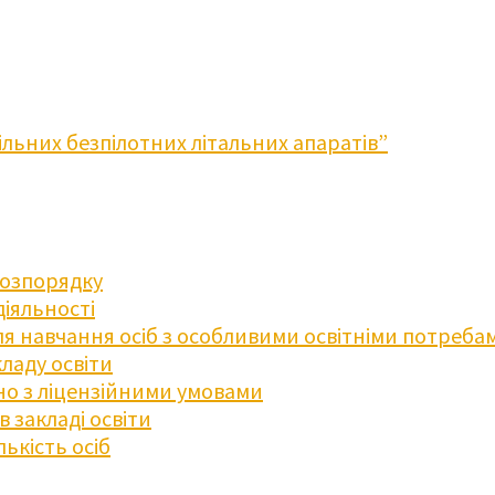
льних безпілотних літальних апаратів”
розпорядку
діяльності
для навчання осіб з особливими освітніми потреба
ладу освіти
дно з ліцензійними умовами
 закладі освіти
ькість осіб