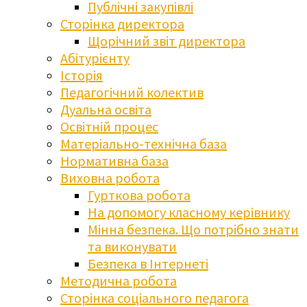
Публічні закупівлі
Сторінка директора
Щорічний звіт директора
Абітурієнту
Історія
Педагогічний колектив
Дуальна освіта
Освітній процес
Матеріально-технічна база
Нормативна база
Виховна робота
Гурткова робота
На допомогу класному керівнику
Мінна безпека. Що потрібно знати
та виконувати
Безпека в Інтернеті
Методична робота
Сторінка соціального педагога