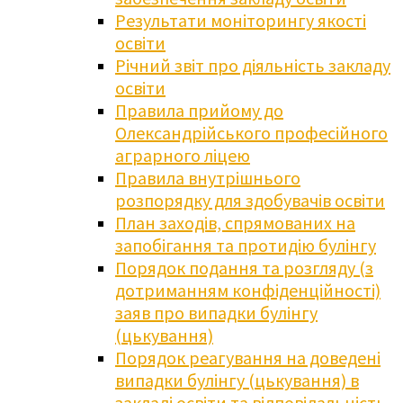
Результати моніторингу якості
освіти
Річний звіт про діяльність закладу
освіти
Правила прийому до
Олександрійського професійного
аграрного ліцею
Правила внутрішнього
розпорядку для здобувачів освіти
План заходів, спрямованих на
запобігання та протидію булінгу
Порядок подання та розгляду (з
дотриманням конфіденційності)
заяв про випадки булінгу
(цькування)
Порядок реагування на доведені
випадки булінгу (цькування) в
закладі освіти та відповідальність