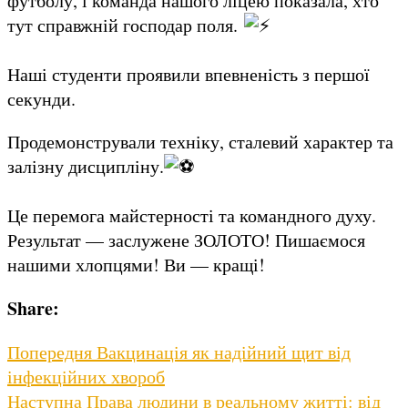
футболу, і команда нашого ліцею показала, хто
тут справжній господар поля.
Наші студенти проявили впевненість з першої
секунди.
Продемонстрували техніку, сталевий характер та
залізну дисципліну.
Це перемога майстерності та командного духу.
Результат — заслужене ЗОЛОТО! Пишаємося
нашими хлопцями! Ви — кращі!
Share:
Навігація
Previous
Попередня
Вакцинація як надійний щит від
post:
інфекційних хвороб
записів
Next
Наступна
Права людини в реальному житті: від