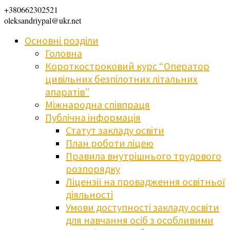
+380662302521
oleksandriypal@ukr.net
Основні розділи
Головна
Короткостроковий курс “Оператор
цивільних безпілотних літальних
апаратів”
Міжнародна співпраця
Публічна інформація
Статут закладу освіти
План роботи ліцею
Правила внутрішнього трудового
розпорядку
Ліцензії на провадження освітньої
діяльності
Умови доступності закладу освіти
для навчання осіб з особливими