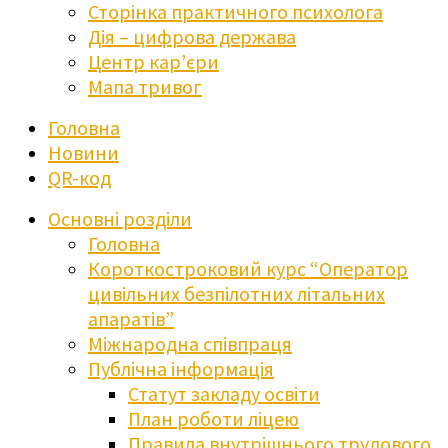
Сторінка практичного психолога
Дія – цифрова держава
Центр кар’єри
Мапа тривог
Головна
Новини
QR-код
Основні розділи
Головна
Короткостроковий курс “Оператор
цивільних безпілотних літальних
апаратів”
Міжнародна співпраця
Публічна інформація
Статут закладу освіти
План роботи ліцею
Правила внутрішнього трудового