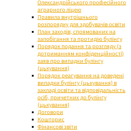
Олександрійського професійного
аграрного ліцею
Правила внутрішнього
розпорядку для здобувачів освіти
План заходів, спрямованих на
запобігання та протидію булінгу
Порядок подання та розгляду (з
дотриманням конфіденційності)
заяв про випадки булінгу
(цькування)
Порядок реагування на доведені
випадки булінгу (цькування) в
закладі освіти та відповідальність
осіб, причетних до булінгу
(цькування)
Договори
Кошторис
Фінансові звіти