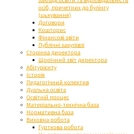
осіб, причетних до булінгу
(цькування)
Договори
Кошторис
Фінансові звіти
Публічні закупівлі
Сторінка директора
Щорічний звіт директора
Абітурієнту
Історія
Педагогічний колектив
Дуальна освіта
Освітній процес
Матеріально-технічна база
Нормативна база
Виховна робота
Гурткова робота