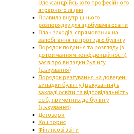
Олександрійського професійного
аграрного ліцею
Правила внутрішнього
розпорядку для здобувачів освіти
План заходів, спрямованих на
запобігання та протидію булінгу
Порядок подання та розгляду (з
дотриманням конфіденційності)
заяв про випадки булінгу
(цькування)
Порядок реагування на доведені
випадки булінгу (цькування) в
закладі освіти та відповідальність
осіб, причетних до булінгу
(цькування)
Договори
Кошторис
Фінансові звіти