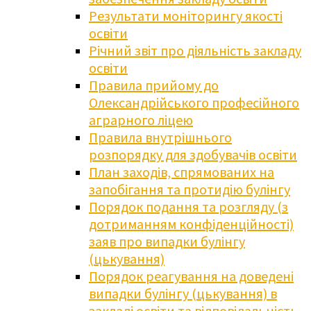
Результати моніторингу якості
освіти
Річний звіт про діяльність закладу
освіти
Правила прийому до
Олександрійського професійного
аграрного ліцею
Правила внутрішнього
розпорядку для здобувачів освіти
План заходів, спрямованих на
запобігання та протидію булінгу
Порядок подання та розгляду (з
дотриманням конфіденційності)
заяв про випадки булінгу
(цькування)
Порядок реагування на доведені
випадки булінгу (цькування) в
закладі освіти та відповідальність