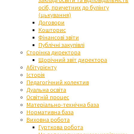
осіб, причетних до булінгу
(цькування)
Договори
Кошторис
Фінансові звіти
Публічні закупівлі
Сторінка директора
Щорічний звіт директора
Абітурієнту
Історія
Педагогічний колектив
Дуальна освіта
Освітній процес
Матеріально-технічна база
Нормативна база
Виховна робота
Гурткова робота