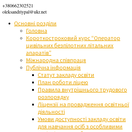
+380662302521
oleksandriypal@ukr.net
Основні розділи
Головна
Короткостроковий курс “Оператор
цивільних безпілотних літальних
апаратів”
Міжнародна співпраця
Публічна інформація
Статут закладу освіти
План роботи ліцею
Правила внутрішнього трудового
розпорядку
Ліцензії на провадження освітньої
діяльності
Умови доступності закладу освіти
для навчання осіб з особливими