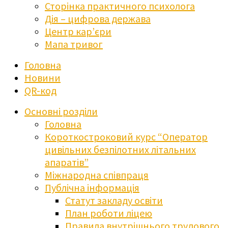
Сторінка практичного психолога
Дія – цифрова держава
Центр кар’єри
Мапа тривог
Головна
Новини
QR-код
Основні розділи
Головна
Короткостроковий курс “Оператор
цивільних безпілотних літальних
апаратів”
Міжнародна співпраця
Публічна інформація
Статут закладу освіти
План роботи ліцею
Правила внутрішнього трудового