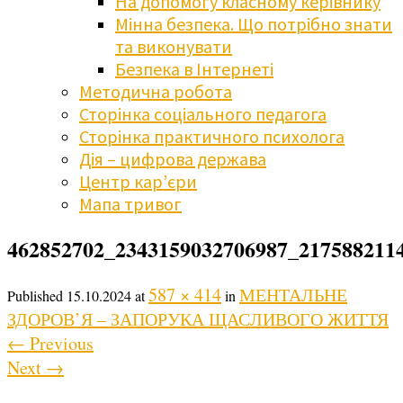
На допомогу класному керівнику
Мінна безпека. Що потрібно знати
та виконувати
Безпека в Інтернеті
Методична робота
Сторінка соціального педагога
Сторінка практичного психолога
Дія – цифрова держава
Центр кар’єри
Мапа тривог
462852702_2343159032706987_217588211
587 × 414
МЕНТАЛЬНЕ
Published
15.10.2024
at
in
ЗДОРОВ’Я – ЗАПОРУКА ЩАСЛИВОГО ЖИТТЯ
←
Previous
Next
→