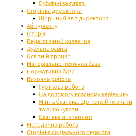
Публічні закупівлі
Сторінка директора
Щорічний звіт директора
Абітурієнту
Історія
Педагогічний колектив
Дуальна освіта
Освітній процес
Матеріально-технічна база
Нормативна база
Виховна робота
Гурткова робота
На допомогу класному керівнику
Мінна безпека. Що потрібно знати
та виконувати
Безпека в Інтернеті
Методична робота
Сторінка соціального педагога