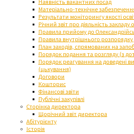
Наявність вакантних посад
Матеріально-технічне забезпечення
Результати моніторингу якості осв
Річний звіт про діяльність закладу 
Правила прийому до Олександрійсь
Правила внутрішнього розпорядку д
План заходів, спрямованих на запоб
Порядок подання та розгляду (з до
Порядок реагування на доведені випа
(цькування)
Договори
Кошторис
Фінансові звіти
Публічні закупівлі
Сторінка директора
Щорічний звіт директора
Абітурієнту
Історія