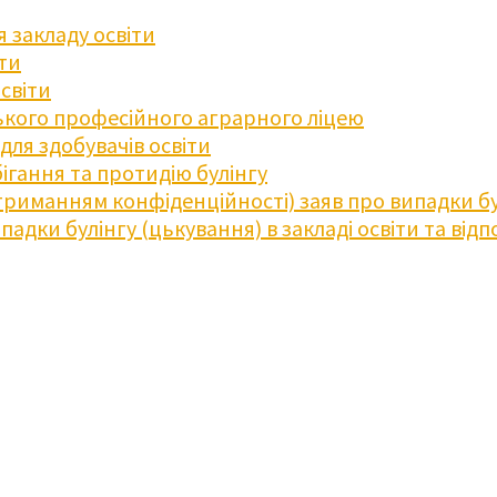
 закладу освіти
іти
освіти
кого професійного аграрного ліцею
ля здобувачів освіти
ігання та протидію булінгу
триманням конфіденційності) заяв про випадки бу
дки булінгу (цькування) в закладі освіти та відпо