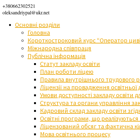
+380662302521
oleksandriypal@ukr.net
Основні розділи
Головна
Короткостроковий курс “Оператор циві
Міжнародна співпраця
Публічна інформація
Статут закладу освіти
План роботи ліцею
Правила внутрішнього трудового 
Ліцензії на провадження освітньої 
Умови доступності закладу освіти 
Структура та органи управління зак
Кадровий склад закладу освіти згі
Освітні програми, що реалізуються в
Ліцензований обсяг та фактична кіл
Мова освітнього процесу