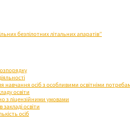
льних безпілотних літальних апаратів”
розпорядку
діяльності
для навчання осіб з особливими освітніми потреба
ладу освіти
дно з ліцензійними умовами
 закладі освіти
ькість осіб