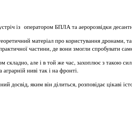
о зустріч із оператором БПЛА та аеророзвідки д
 теоретичний матеріал про користування дронами, та 
 практичної частини, де вони змогли спробувати са
ом складно, але і в той же час, захоплює з такою с
 аграрній ниві так і на фронті.
ий досвід, яким він ділиться, розповідає цікаві іст