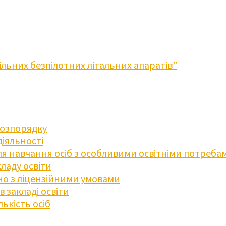
льних безпілотних літальних апаратів”
розпорядку
діяльності
для навчання осіб з особливими освітніми потреба
ладу освіти
дно з ліцензійними умовами
 закладі освіти
ькість осіб