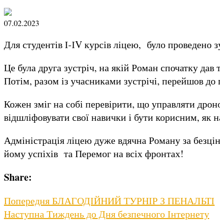
07.02.2023
Для студентів І-ІV курсів ліцею, було проведен
Це була друга зустріч, на якій Роман спочатку дав
Потім, разом із учасниками зустрічі, перейшов до
Кожен зміг на собі перевірити, що управляти дрон
відшліфовувати свої навички і бути корисним, як на
Адміністрація ліцею дуже вдячна Роману за безцінн
йому успіхів та Перемог на всіх фронтах!
Share:
Навігація
Previous
Попередня
БЛАГОДІЙНИЙ ТУРНІР З ПЕНАЛЬТІ
Next
post:
Наступна
Тиждень до Дня безпечного Інтернету
записів