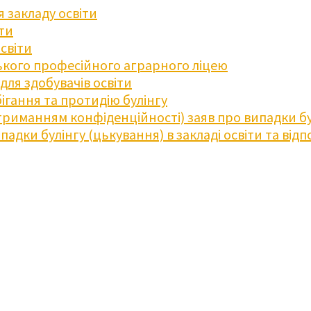
 закладу освіти
іти
освіти
кого професійного аграрного ліцею
ля здобувачів освіти
ігання та протидію булінгу
триманням конфіденційності) заяв про випадки бу
дки булінгу (цькування) в закладі освіти та відпо