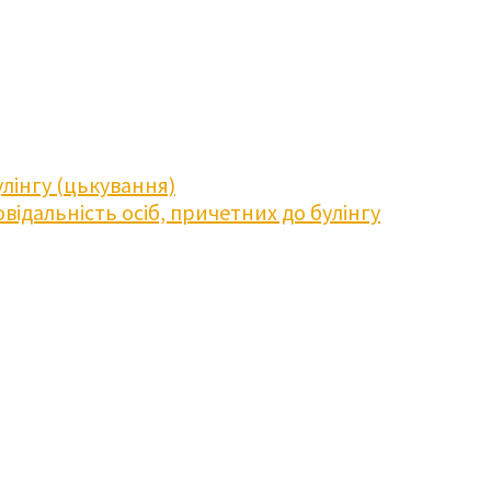
лінгу (цькування)
відальність осіб, причетних до булінгу