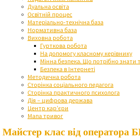
Дуальна освіта
Освітній процес
Матеріально-технічна база
Нормативна база
Виховна робота
Гурткова робота
На допомогу класному керівнику
Мінна безпека. Що потрібно знати 
Безпека в Інтернеті
Методична робота
Сторінка соціального педагога
Сторінка практичного психолога
Дія – цифрова держава
Центр кар’єри
Мапа тривог
Майстер клас від оператор