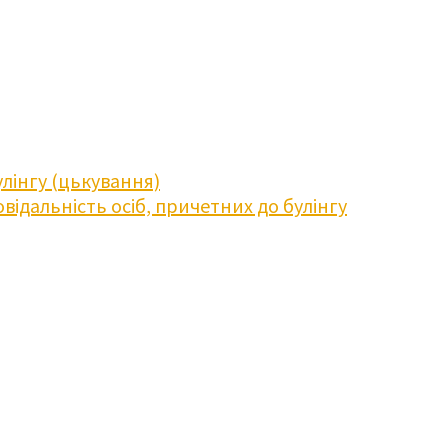
лінгу (цькування)
відальність осіб, причетних до булінгу