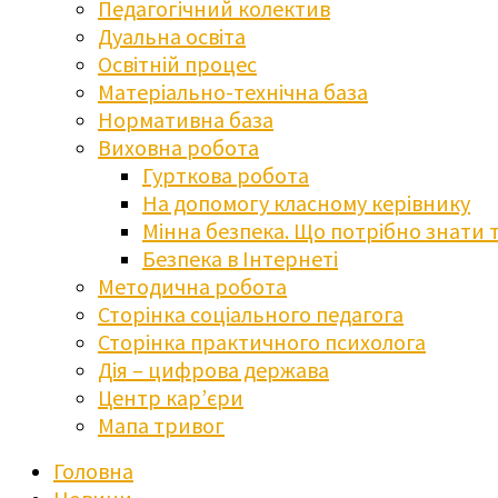
Педагогічний колектив
Дуальна освіта
Освітній процес
Матеріально-технічна база
Нормативна база
Виховна робота
Гурткова робота
На допомогу класному керівнику
Мінна безпека. Що потрібно знати 
Безпека в Інтернеті
Методична робота
Сторінка соціального педагога
Сторінка практичного психолога
Дія – цифрова держава
Центр кар’єри
Мапа тривог
Головна