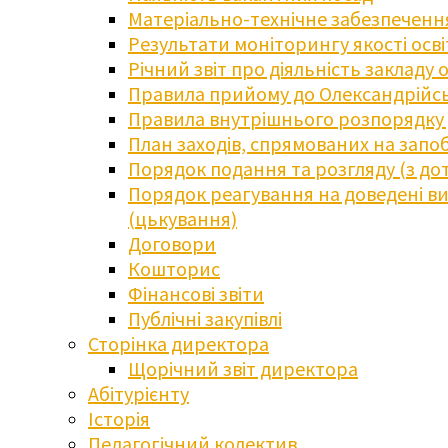
Матеріально-технічне забезпечення
Результати моніторингу якості осв
Річний звіт про діяльність закладу 
Правила прийому до Олександрійсь
Правила внутрішнього розпорядку д
План заходів, спрямованих на запоб
Порядок подання та розгляду (з до
Порядок реагування на доведені випа
(цькування)
Договори
Кошторис
Фінансові звіти
Публічні закупівлі
Сторінка директора
Щорічний звіт директора
Абітурієнту
Історія
Педагогічний колектив