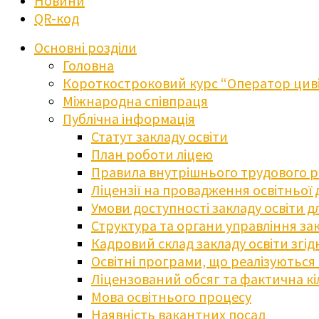
Новини
QR-код
Основні розділи
Головна
Короткостроковий курс “Оператор циві
Міжнародна співпраця
Публічна інформація
Статут закладу освіти
План роботи ліцею
Правила внутрішнього трудового 
Ліцензії на провадження освітньої 
Умови доступності закладу освіти 
Структура та органи управління зак
Кадровий склад закладу освіти згі
Освітні програми, що реалізуються в
Ліцензований обсяг та фактична кіл
Мова освітнього процесу
Наявність вакантних посад