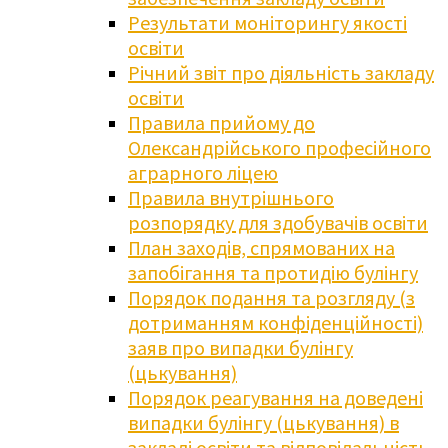
Результати моніторингу якості
освіти
Річний звіт про діяльність закладу
освіти
Правила прийому до
Олександрійського професійного
аграрного ліцею
Правила внутрішнього
розпорядку для здобувачів освіти
План заходів, спрямованих на
запобігання та протидію булінгу
Порядок подання та розгляду (з
дотриманням конфіденційності)
заяв про випадки булінгу
(цькування)
Порядок реагування на доведені
випадки булінгу (цькування) в
закладі освіти та відповідальність