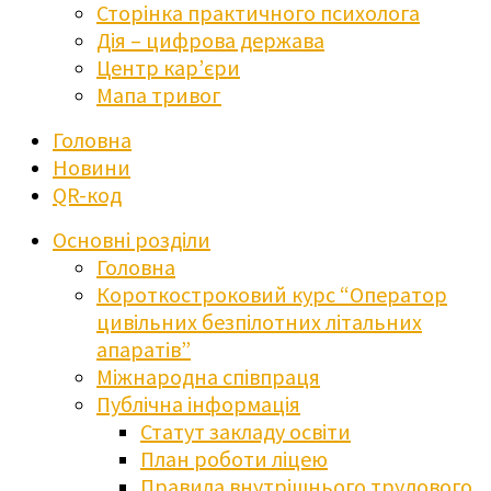
Сторінка практичного психолога
Дія – цифрова держава
Центр кар’єри
Мапа тривог
Головна
Новини
QR-код
Основні розділи
Головна
Короткостроковий курс “Оператор
цивільних безпілотних літальних
апаратів”
Міжнародна співпраця
Публічна інформація
Статут закладу освіти
План роботи ліцею
Правила внутрішнього трудового