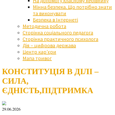
На допомогу класному керівнику
Мінна безпека. Що потрібно знати
та виконувати
Безпека в Інтернеті
Методична робота
Сторінка соціального педагога
Сторінка практичного психолога
Дія – цифрова держава
Центр кар’єри
Мапа тривог
КОНСТИТУЦІЯ В ДІЛІ –
СИЛА,
ЄДНІСТЬ,ПІДТРИМКА
29.06.2026