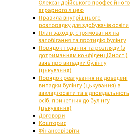
Олександрійського професійного
аграрного ліцею
Правила внутрішнього
розпорядку для здобувачів освіти
План заходів, спрямованих на
запобігання та протидію булінгу
Порядок подання та розгляду (з
дотриманням конфіденційності)
заяв про випадки булінгу
(цькування)
Порядок реагування на доведені
випадки булінгу (цькування) в
закладі освіти та відповідальність
осіб, причетних до булінгу
(цькування)
Договори
Кошторис
Фінансові звіти