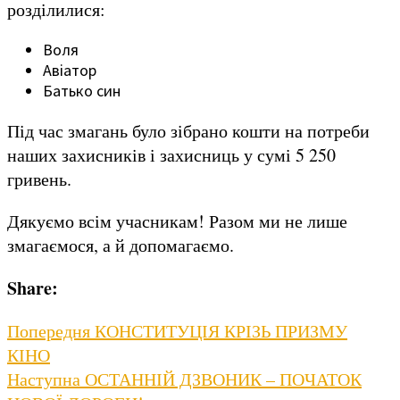
розділилися:
Воля
Авіатор
Батько син
Під час змагань було зібрано кошти на потреби
наших захисників і захисниць у сумі 5 250
гривень.
Дякуємо всім учасникам! Разом ми не лише
змагаємося, а й допомагаємо.
Share:
Навігація
Previous
Попередня
КОНСТИТУЦІЯ КРІЗЬ ПРИЗМУ
post:
КІНО
записів
Next
Наступна
ОСТАННІЙ ДЗВОНИК – ПОЧАТОК