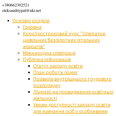
+380662302521
oleksandriypal@ukr.net
Основні розділи
Головна
Короткостроковий курс “Оператор
цивільних безпілотних літальних
апаратів”
Міжнародна співпраця
Публічна інформація
Статут закладу освіти
План роботи ліцею
Правила внутрішнього трудового
розпорядку
Ліцензії на провадження освітньої
діяльності
Умови доступності закладу освіти
для навчання осіб з особливими