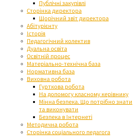
Публічні закупівлі
Сторінка директора
Щорічний звіт директора
Абітурієнту
Історія
Педагогічний колектив
Дуальна освіта
Освітній процес
Матеріально-технічна база
Нормативна база
Виховна робота
Гурткова робота
На допомогу класному керівнику
Мінна безпека. Що потрібно знати
та виконувати
Безпека в Інтернеті
Методична робота
Сторінка соціального педагога