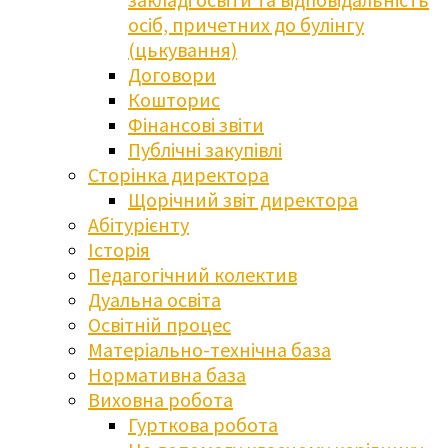
осіб, причетних до булінгу
(цькування)
Договори
Кошторис
Фінансові звіти
Публічні закупівлі
Сторінка директора
Щорічний звіт директора
Абітурієнту
Історія
Педагогічний колектив
Дуальна освіта
Освітній процес
Матеріально-технічна база
Нормативна база
Виховна робота
Гурткова робота