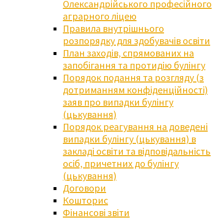
Олександрійського професійного
аграрного ліцею
Правила внутрішнього
розпорядку для здобувачів освіти
План заходів, спрямованих на
запобігання та протидію булінгу
Порядок подання та розгляду (з
дотриманням конфіденційності)
заяв про випадки булінгу
(цькування)
Порядок реагування на доведені
випадки булінгу (цькування) в
закладі освіти та відповідальність
осіб, причетних до булінгу
(цькування)
Договори
Кошторис
Фінансові звіти