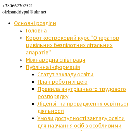
+380662302521
oleksandriypal@ukr.net
Основні розділи
Головна
Короткостроковий курс “Оператор
цивільних безпілотних літальних
апаратів”
Міжнародна співпраця
Публічна інформація
Статут закладу освіти
План роботи ліцею
Правила внутрішнього трудового
розпорядку
Ліцензії на провадження освітньої
діяльності
Умови доступності закладу освіти
для навчання осіб з особливими