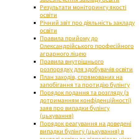
Результати моніторингу якості
освіти
Річний звіт про діяльність закладу
освіти
Правила прийому до
Олександрійського професійного
аграрного ліцею
Правила внутрішнього
розпорядку для здобувачів освіти
План заходів, спрямованих на
запобігання та протидію булінгу
Порядок подання та розгляду (з
дотриманням конфіденційності)
заяв про випадки булінгу
(цькування)
Порядок реагування на доведені
випадки булінгу (цькування) в
закладі освіти та відповідальність