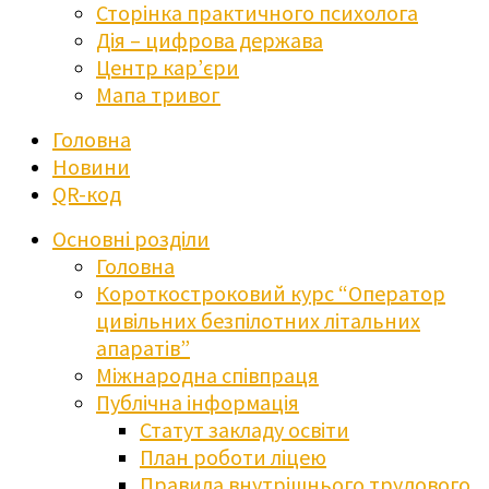
Сторінка практичного психолога
Дія – цифрова держава
Центр кар’єри
Мапа тривог
Головна
Новини
QR-код
Основні розділи
Головна
Короткостроковий курс “Оператор
цивільних безпілотних літальних
апаратів”
Міжнародна співпраця
Публічна інформація
Статут закладу освіти
План роботи ліцею
Правила внутрішнього трудового