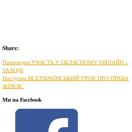
Share:
Навігація
Previous
Попередня
УЧАСТЬ У ОБЛАСНОМУ ОНЛАЙН –
post:
ЗАХОДІ
записів
Next
Наступна
ВСЕУКРАЇНСЬКИЙ УРОК ПРО ПРАВА
post:
ЖІНОК
Ми на Facebook