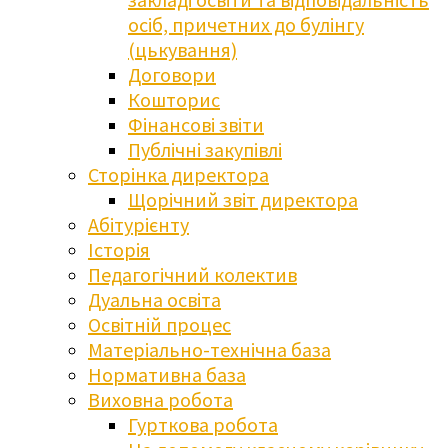
осіб, причетних до булінгу
(цькування)
Договори
Кошторис
Фінансові звіти
Публічні закупівлі
Сторінка директора
Щорічний звіт директора
Абітурієнту
Історія
Педагогічний колектив
Дуальна освіта
Освітній процес
Матеріально-технічна база
Нормативна база
Виховна робота
Гурткова робота