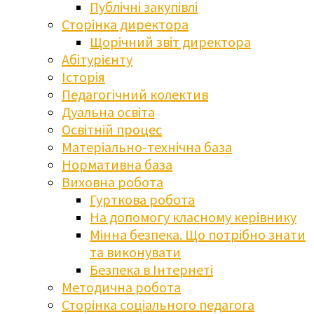
Публічні закупівлі
Сторінка директора
Щорічний звіт директора
Абітурієнту
Історія
Педагогічний колектив
Дуальна освіта
Освітній процес
Матеріально-технічна база
Нормативна база
Виховна робота
Гурткова робота
На допомогу класному керівнику
Мінна безпека. Що потрібно знати
та виконувати
Безпека в Інтернеті
Методична робота
Сторінка соціального педагога