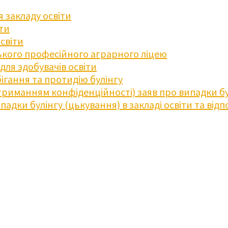
 закладу освіти
іти
освіти
кого професійного аграрного ліцею
ля здобувачів освіти
ігання та протидію булінгу
триманням конфіденційності) заяв про випадки бу
дки булінгу (цькування) в закладі освіти та відпо