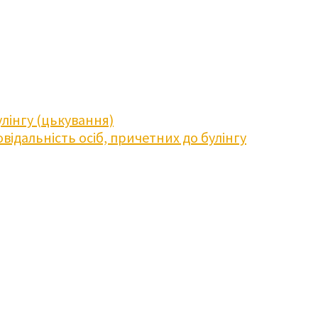
лінгу (цькування)
відальність осіб, причетних до булінгу