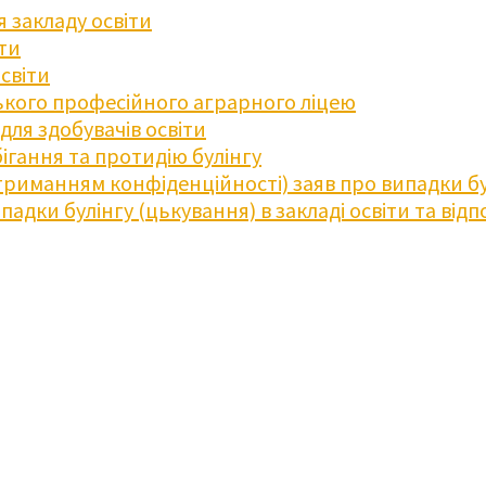
 закладу освіти
іти
освіти
кого професійного аграрного ліцею
ля здобувачів освіти
ігання та протидію булінгу
триманням конфіденційності) заяв про випадки бу
дки булінгу (цькування) в закладі освіти та відпо