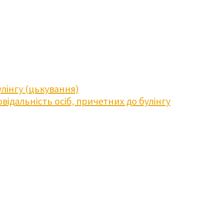
лінгу (цькування)
відальність осіб, причетних до булінгу