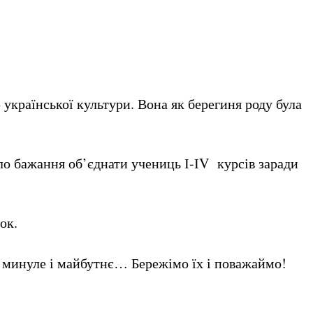
української культури. Вона як берегиня роду була
ло бажання об’єднати учениць І-ІV курсів заради
мок.
е минуле і майбутнє… Бережімо їх і поважаймо!