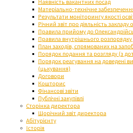
Наявність вакантних посад
Матеріально-технічне забезпечення
Результати моніторингу якості осв
Річний звіт про діяльність закладу 
Правила прийому до Олександрійсь
Правила внутрішнього розпорядку д
План заходів, спрямованих на запоб
Порядок подання та розгляду (з до
Порядок реагування на доведені випа
(цькування)
Договори
Кошторис
Фінансові звіти
Публічні закупівлі
Сторінка директора
Щорічний звіт директора
Абітурієнту
Історія