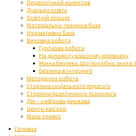
Педагогічний колектив
Дуальна освіта
Освітній процес
Матеріально-технічна база
Нормативна база
Виховна робота
Гурткова робота
На допомогу класному керівнику
Мінна безпека. Що потрібно знати 
Безпека в Інтернеті
Методична робота
Сторінка соціального педагога
Сторінка практичного психолога
Дія – цифрова держава
Центр кар’єри
Мапа тривог
Головна