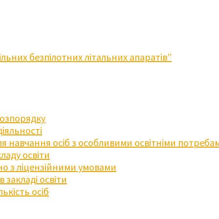
льних безпілотних літальних апаратів”
розпорядку
діяльності
для навчання осіб з особливими освітніми потреба
ладу освіти
дно з ліцензійними умовами
 закладі освіти
ькість осіб