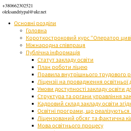
+380662302521
oleksandriypal@ukr.net
Основні розділи
Головна
Короткостроковий курс “Оператор циві
Міжнародна співпраця
Публічна інформація
Статут закладу освіти
План роботи ліцею
Правила внутрішнього трудового 
Ліцензії на провадження освітньої 
Умови доступності закладу освіти 
Структура та органи управління зак
Кадровий склад закладу освіти згі
Освітні програми, що реалізуються в
Ліцензований обсяг та фактична кіл
Мова освітнього процесу