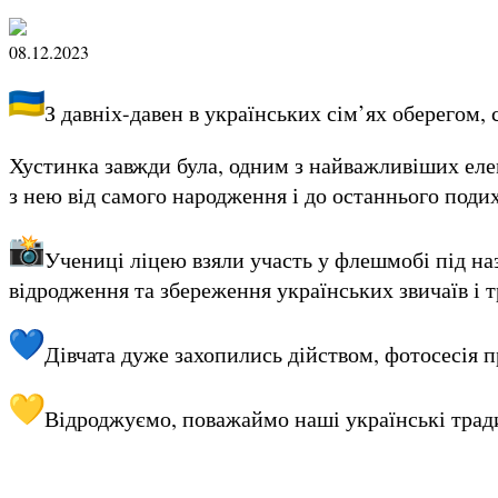
08.12.2023
З давніх-давен в українських сім’ях оберегом,
Хустинка завжди була, одним з найважливіших елем
з нею від самого народження і до останнього поди
Учениці ліцею взяли участь у флешмобі під на
відродження та збереження українських звичаїв і т
Дівчата дуже захопились дійством, фотосесія 
Відроджуємо, поважаймо наші українські тради