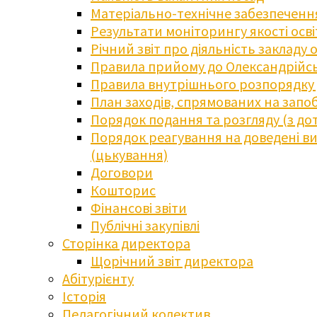
Матеріально-технічне забезпечення
Результати моніторингу якості осв
Річний звіт про діяльність закладу 
Правила прийому до Олександрійсь
Правила внутрішнього розпорядку д
План заходів, спрямованих на запоб
Порядок подання та розгляду (з до
Порядок реагування на доведені випа
(цькування)
Договори
Кошторис
Фінансові звіти
Публічні закупівлі
Сторінка директора
Щорічний звіт директора
Абітурієнту
Історія
Педагогічний колектив