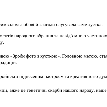
 символом любові й злагоди слугувала саме хустка.
ентів народного вбрання та невід’ємною частиною 
ху.
звою «Зроби фото з хусткою». Головною метою, ста
радицій.
пройшла з піднесеним настроєм та креативністю ду
ції, адже це генетичні скарби нашого народу, наш