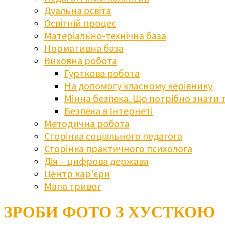
Дуальна освіта
Освітній процес
Матеріально-технічна база
Нормативна база
Виховна робота
Гурткова робота
На допомогу класному керівнику
Мінна безпека. Що потрібно знати 
Безпека в Інтернеті
Методична робота
Сторінка соціального педагога
Сторінка практичного психолога
Дія – цифрова держава
Центр кар’єри
Мапа тривог
ЗРОБИ ФОТО З ХУСТКОЮ