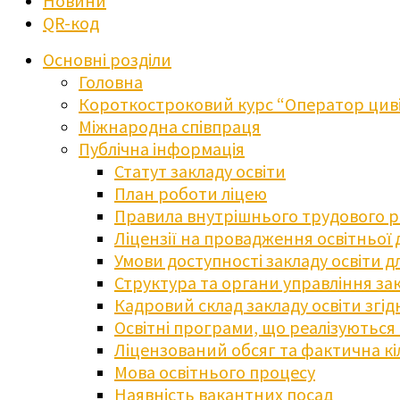
Новини
QR-код
Основні розділи
Головна
Короткостроковий курс “Оператор циві
Міжнародна співпраця
Публічна інформація
Статут закладу освіти
План роботи ліцею
Правила внутрішнього трудового 
Ліцензії на провадження освітньої 
Умови доступності закладу освіти 
Структура та органи управління зак
Кадровий склад закладу освіти згі
Освітні програми, що реалізуються в
Ліцензований обсяг та фактична кіл
Мова освітнього процесу
Наявність вакантних посад