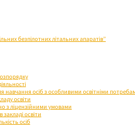
льних безпілотних літальних апаратів”
розпорядку
діяльності
для навчання осіб з особливими освітніми потреба
ладу освіти
дно з ліцензійними умовами
 закладі освіти
ькість осіб